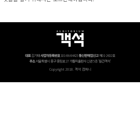
대표
김기태
사업자등록번호
101-86-84423
통신판매업신고
제01-2602호
주소
서울특별시 중구 중림로 27 가톨릭출판사 신관 5층 '월간객석'
Copyright 2018. 객석 컴퍼니