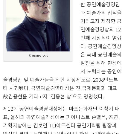
한 공연예술경영인
과 예술가의 업적을
기리고자 제정한 공
연예술경영상의 12
번째 시상식이 열렸
다. 공연예술경영상
은 국내 공연예술의
©studio BoB
발전을 위해 현장에
서 노력하는 공연예
술경영인 및 예술가들을 위한 시상제도로, 2008년도부
터 시행됐다. 공연예술경영대상은 전 국제문화회 대표
故김용현을 기리고자 ‘김용현 상’으로 명명했다.
제12회 공연예술경영대상에는 마포문화재단 이창기 대
표, 올해의 공연예술가상에는 피아니스트 손열음, 공연
기획자상에는 김보연 TLI아트센터 공연기획팀 팀장과
임정인 부평구문화재단 공연사업팀 과장, 공연예술공로