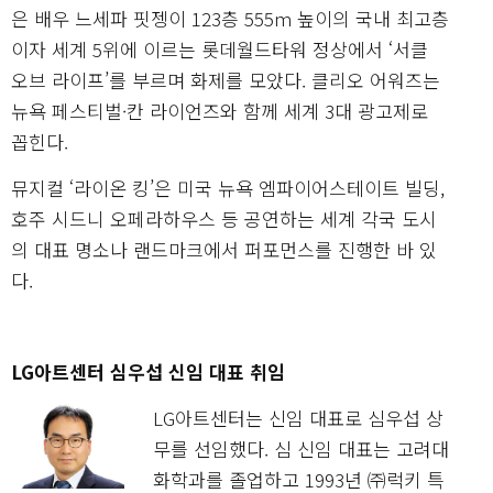
은 배우 느세파 핏젱이 123층 555m 높이의 국내 최고층
이자 세계 5위에 이르는 롯데월드타워 정상에서 ‘서클
오브 라이프’를 부르며 화제를 모았다. 클리오 어워즈는
뉴욕 페스티벌·칸 라이언즈와 함께 세계 3대 광고제로
꼽힌다.
뮤지컬 ‘라이온 킹’은 미국 뉴욕 엠파이어스테이트 빌딩,
호주 시드니 오페라하우스 등 공연하는 세계 각국 도시
의 대표 명소나 랜드마크에서 퍼포먼스를 진행한 바 있
다.
LG아트센터 심우섭 신임 대표 취임
LG아트센터는 신임 대표로 심우섭 상
무를 선임했다. 심 신임 대표는 고려대
화학과를 졸업하고 1993년 ㈜럭키 특