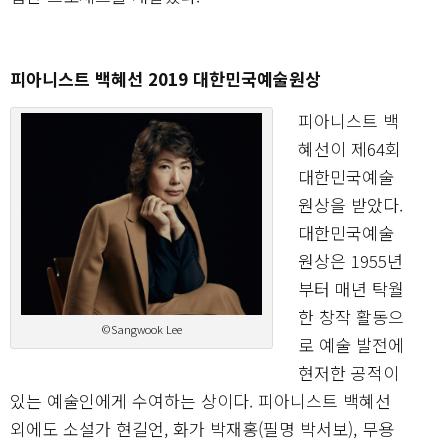
피아니스트 백혜선 2019 대한민국예술원상
피아니스트 백
혜선이 제64회
대한민국예술
원상을 받았다.
대한민국예술
원상은 1955년
부터 매년 탁월
한 창작 활동으
©Sangwook Lee
로 예술 발전에
현저한 공적이
있는 예술인에게 수여하는 상이다. 피아니스트 백혜선
외에도 소설가 현길언, 화가 박재홍(필명 박서보), 무용