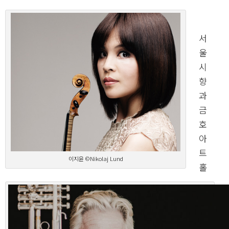
서
울
시
향
과
금
호
아
트
이지윤 ©Nikolaj Lund
홀