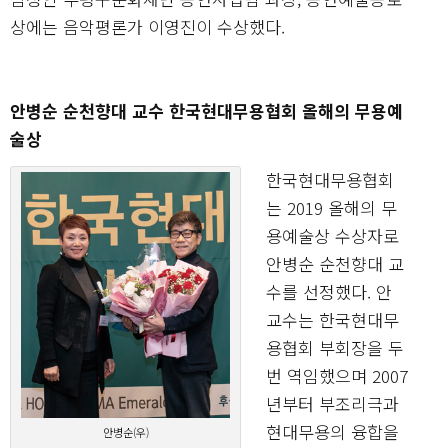
상에는 음악평론가 이영진이 수상했다.
안병순 순천향대 교수 한국현대무용협회 올해의 무용예
술상
한국현대무용협회
는 2019 올해의 무
용예술상 수상자로
안병순 순천향대 교
수를 선정했다. 안
교수는 한국현대무
용협회 부회장을 두
번 역임했으며 2007
년부터 부조리극과
현대무용의 융합을
안병순(우)