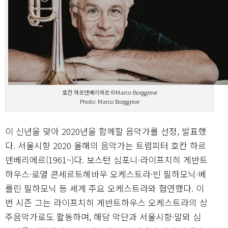
호칸 하르덴베리에르 ©Marco Borggreve
Photo: Marco Borggreve
이 신년을 맞아 2020년을 함께할 음악가를 선정, 발표했
다. 서울시향 2020 올해의 음악가는 트럼피터 호칸 하르
덴베리에르(1961~)다. 보스턴 심포니·라이프치히 게반트
하우스·로열 콘세르트헤바우 오케스트라·빈 필하모닉·베
를린 필하모닉 등 세계 주요 오케스트라와 협연했다. 이
번 시즌 그는 라이프치히 게반트하우스 오케스트라의 상
주음악가로도 활동하며, 해당 악단과 서울시향·말뫼 심