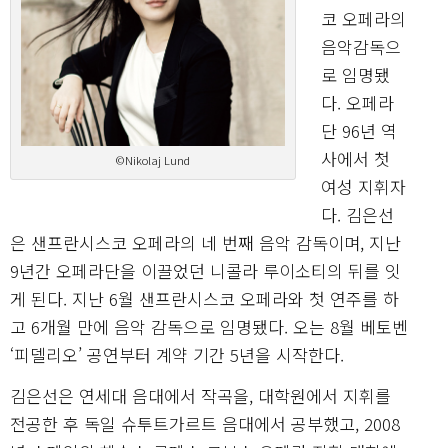
코 오페라의
음악감독으
로 임명됐
다. 오페라
단 96년 역
사에서 첫
©Nikolaj Lund
여성 지휘자
다. 김은선
은 샌프란시스코 오페라의 네 번째 음악 감독이며, 지난
9년간 오페라단을 이끌었던 니콜라 루이소티의 뒤를 잇
게 된다. 지난 6월 샌프란시스코 오페라와 첫 연주를 하
고 6개월 만에 음악 감독으로 임명됐다. 오는 8월 베토벤
‘피델리오’ 공연부터 계약 기간 5년을 시작한다.
김은선은 연세대 음대에서 작곡을, 대학원에서 지휘를
전공한 후 독일 슈투트가르트 음대에서 공부했고, 2008