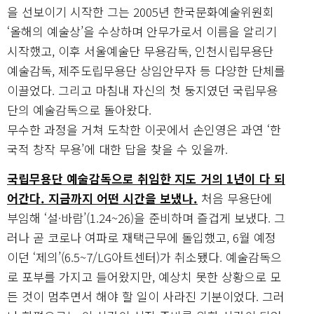
을 선보이기 시작한 그는 2005년 한국문화예술위원회
‘올해의 예술상’을 수상하며 안무가로서 이름을 알리기
시작했고, 이후 서울예술단 무용감독, 인천시립무용단
예술감독, 제주도립무용단 상임안무자 등 다양한 단체를
이끌었다. 그리고 마침내 자신의 첫 둥지였던 국립무용
단의 예술감독으로 돌아왔다.
무수한 과정을 거쳐 도착한 이곳에서 손인영은 과연 ‘한
국적 창작 무용’에 대한 답을 찾을 수 있을까.
국립무용단 예술감독으로 취임한 지도 거의 1년이 다 되
어간다. 지금까지 어떤 시간을 보냈나.
처음 무용단에
부임해 ‘설·바람’(1.24~26)을 준비하며 즐겁게 보냈다. 그
러나 곧 코로나 여파로 재택근무에 돌입했고, 6월 예정
이던 ‘제의’(6.5~7/LG아트센터)가 취소됐다. 예술감독으
로 포부를 가지고 들어왔지만, 예상치 못한 상황으로 모
든 것이 멈추면서 해야 할 일이 사라진 기분이었다. 그러