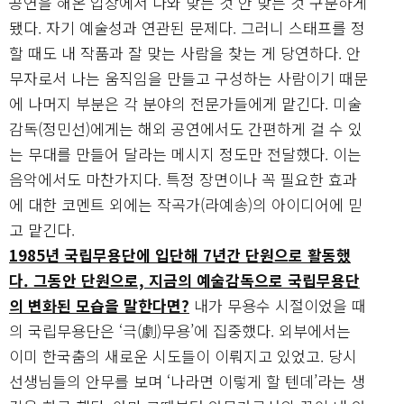
공연을 해온 입장에서 나와 맞는 것 안 맞는 것 구분하게
됐다. 자기 예술성과 연관된 문제다. 그러니 스태프를 정
할 때도 내 작품과 잘 맞는 사람을 찾는 게 당연하다. 안
무자로서 나는 움직임을 만들고 구성하는 사람이기 때문
에 나머지 부분은 각 분야의 전문가들에게 맡긴다. 미술
감독(정민선)에게는 해외 공연에서도 간편하게 걸 수 있
는 무대를 만들어 달라는 메시지 정도만 전달했다. 이는
음악에서도 마찬가지다. 특정 장면이나 꼭 필요한 효과
에 대한 코멘트 외에는 작곡가(라예송)의 아이디어에 믿
고 맡긴다.
1985년 국립무용단에 입단해 7년간 단원으로 활동했
다. 그동안 단원으로, 지금의 예술감독으로 국립무용단
의 변화된 모습을 말한다면?
내가 무용수 시절이었을 때
의 국립무용단은 ‘극(劇)무용’에 집중했다. 외부에서는
이미 한국춤의 새로운 시도들이 이뤄지고 있었고. 당시
선생님들의 안무를 보며 ‘나라면 이렇게 할 텐데’라는 생