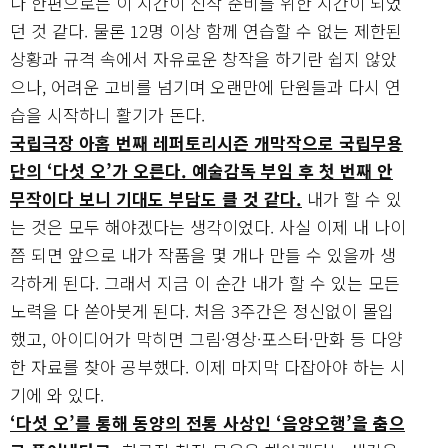
나 한편으로는 이 시간이 신작 준비를 위한 시간이 되었
던 것 같다. 물론 12명 이상 함께 연습할 수 없는 제한된
상황과 규격 속에서 자유로운 창작을 하기란 쉽지 않았
으나, 어려운 고비를 넘기며 오랜만에 단원들과 다시 연
습을 시작하니 활기가 돈다.
국립극장 아홉 번째 레퍼토리시즌 개막작으로 국립무용
단의 ‘다섯 오’가 오른다. 예술감독 부임 후 첫 번째 안
무작이다 보니 기대도 부담도 클 것 같다.
내가 할 수 있
는 것은 모두 해야겠다는 생각이었다. 사실 이제 내 나이
쯤 되면 앞으로 내가 작품을 몇 개나 만들 수 있을까 생
각하게 된다. 그래서 지금 이 순간 내가 할 수 있는 모든
노력을 다 쏟아붓게 된다. 처음 3주간은 정신없이 몰입
했고, 아이디어가 막히면 그림·영상·포스터·만화 등 다양
한 자료를 찾아 공부했다. 이제 마지막 다잡아야 하는 시
기에 와 있다.
‘다섯 오’를 통해 동양의 전통 사상인 ‘음양오행’을 춤으