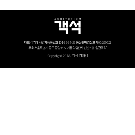
대표
김기태
사업자등록번호
101-86-84423
통신판매업신고
제01-2602호
주소
서울특별시 중구 중림로 27 가톨릭출판사 신관 5층 '월간객석'
Copyright 2018. 객석 컴퍼니