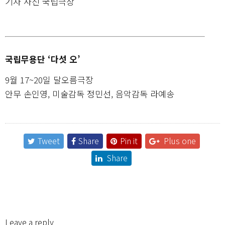
기자 사진 국립극장
국립무용단 ‘다섯 오’
9월 17~20일 달오름극장
안무 손인영, 미술감독 정민선, 음악감독 라예송
Tweet
Share
Pin it
Plus one
Share
Leave a reply