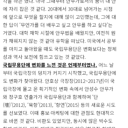
각을 하곤 했다. 아마 그때부터 안무가로서의 꿈이 내 안
에 자리 잡은 것 같다. 20대에서 30대로 넘어가는 시점
에 앞으로 무엇을 할지에 대해 많이 고민했는데, 그에 대
한 답이 ‘무언가를 더 배우고 싶고 안무를 하고 싶다’는
거였다. 대학 재학 시절에 안무법을 배웠지만, 여전히 뭔
가 채워지지 않는 것 같아 유학을 떠났다. 미국에서 공부
를 마치고 돌아왔을 때도 국립무용단은 변화보다는 정체
성과 역사 보전에 힘쓰고 있는 것 같았다.
국립무용단에 변화를 느낀 것은 언제부터였나.
어느 날
부터 국립극장의 덩치가 커지기 시작했고, 국립무용단에
도 변화가 찾아왔다. 안호상 극장장(2012~2017년)이 국
립극장에 몰고 온 획기적인 변화 속에서 안성수 안무가
와 정구호 연출가가 국립무용단과 함께하며 ‘단
(壇)’(2012), ‘묵향’(2013), ‘향연’(2015) 등의 새로운 시도
를 선보였다. 이때 홍보·마케팅에 대한 관점도 현대적으
로 바뀐 것 같다. 비판도 있었지만, 동시에 많은 박수도