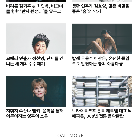
바리톤 김기훈 & 최인식, 바그너
생황 연주자 김효영, 많은 비밀을
를 향한 ‘반지 원정대’를 앞두고
품은 ‘숨’의 악기
오페라 연출가 정선영, 난세를 건
발레 무용수 이상은, 온전한 몰입
너는 세 개의 수수께끼
으로 발견하는 춤의 아름다움
지휘자 수산나 멜키, 음악을 통해
브라이트코프 운트 헤르텔 대표 닉
이루어지는 영혼의 소통
페퍼콘, 300년 전통 음악출판사의
치열한 경영 철학
LOAD MORE