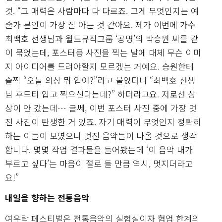
것. “그 매력은 사람마다 다 다르죠. 그게 무엇인지는 예
술가 본인이 가장 잘 아는 것 같아요. 제가 이번에 가수
최백호 선생님과 월드뮤직그룹 ‘공명’의 박승원 씨를 같
이 묶었는데, 포스터용 사진을 찍는 날에 대체 무슨 이미
지 아이디어를 드려야할지 모르겠는 거예요. 승원한테
슬쩍 “오늘 의상 뭐 입어?”라고 물었더니 “최백호 선생
님 후드티 입고 찍으신다는데?” 하더라고요. 저로선 상
상이 안 갔는데… 글쎄, 이번 포스터 사진 중에 가장 멋
진 사진이 탄생한 거 있죠. 자기 매력이 무엇인지 정확히
하는 이들이 모였으니 멋진 음악들이 나올 것으로 생각
합니다. 몇몇 작업 결과물을 들어봤는데 ‘이 음악 내가
부르고 싶다’는 마음이 절로 들 만큼 역시, 멋지더라고
요!”
내일을 향하는 전통음악
여우락 페스티벌은 전통음악의 실험실이자 협업 한계의