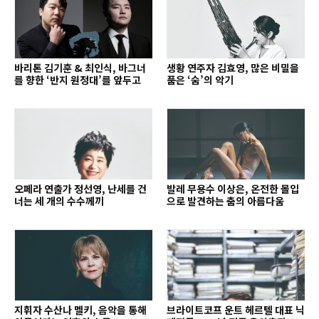
바리톤 김기훈 & 최인식, 바그너
생황 연주자 김효영, 많은 비밀을
를 향한 ‘반지 원정대’를 앞두고
품은 ‘숨’의 악기
오페라 연출가 정선영, 난세를 건
발레 무용수 이상은, 온전한 몰입
너는 세 개의 수수께끼
으로 발견하는 춤의 아름다움
지휘자 수산나 멜키, 음악을 통해
브라이트코프 운트 헤르텔 대표 닉