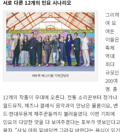
서로 다른 12개의 민요 시나리오
그리하
여 모
여든
이들은
축제
역대
최다
규모인
여우락 페스티벌 기자간담회
200여
명. 총
12개의 작품이 무대에 오른다. 전통 소리꾼부터 정가나
월드뮤직, 재즈나 클래식 음악과의 만남은 물론이요, 밴
드·현대무용계 재주꾼들까지 불러들였다. 이번 기회에
민요의 다양한 맛을 다 보여주겠다는 포부가 엿보인다고
묻자, “사실 마음 밑바닥엔 그러길 바란다는 욕심이 있기