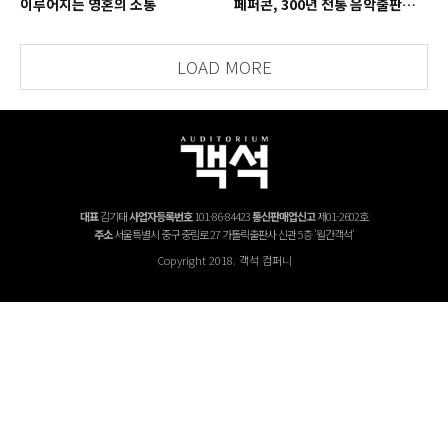
이루어지는 영혼의 소통
페퍼콘, 300년 전통 음악출판사의
치열한 경영 철학
LOAD MORE
대표
김기태
사업자등록번호
101-86-84423
통신판매업신고
제01-2602호
주소
서울특별시 중구 중림로 27 가톨릭출판사 신관 5층 '월간객석'
Copyright 2018. 객석 컴퍼니