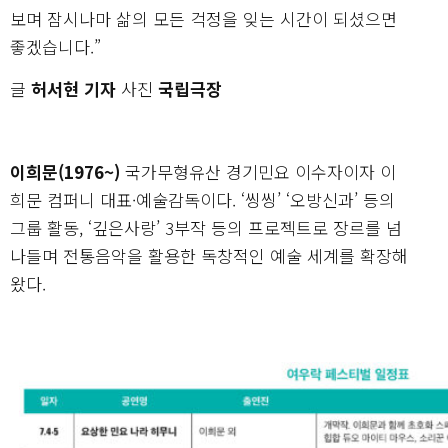
보며 잠시나마 삶의 모든 걱정을 잊는 시간이 되셨으면
좋겠습니다.”
글
허서현 기자
사진
국립극장
이희문(1976~)
국가무형유산 경기민요 이수자이자 이
희문 컴퍼니 대표·예술감독이다. ‘씽씽’ ‘오방신과’ 등의
그룹 활동, ‘깊은사랑’ 3부작 등의 프로젝트로 장르를 넘
나들며 전통음악을 활용한 독창적인 예술 세계를 확장해
왔다.