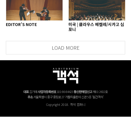
EDITOR’S NOTE
미국 | 클라우스 메켈레/시카고 심
포니
LOAD MORE
대표
김기태
사업자등록번호
101-86-84423
통신판매업신고
제01-2602호
주소
서울특별시 중구 중림로 27 가톨릭출판사 신관 5층 '월간객석'
Copyright 2018. 객석 컴퍼니