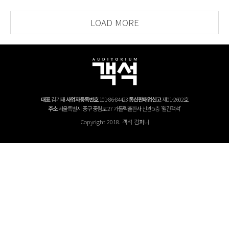
LOAD MORE
대표
김기태
사업자등록번호
101-86-84423
통신판매업신고
제01-2602호
주소
서울특별시 중구 중림로 27 가톨릭출판사 신관 5층 '월간객석'
Copyright 2018. 객석 컴퍼니