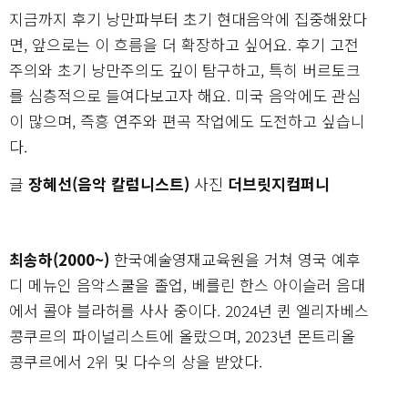
지금까지 후기 낭만파부터 초기 현대음악에 집중해왔다
면, 앞으로는 이 흐름을 더 확장하고 싶어요. 후기 고전
주의와 초기 낭만주의도 깊이 탐구하고, 특히 버르토크
를 심층적으로 들여다보고자 해요. 미국 음악에도 관심
이 많으며, 즉흥 연주와 편곡 작업에도 도전하고 싶습니
다.
글
장혜선(음악 칼럼니스트)
사진
더브릿지컴퍼니
최송하(2000~)
한국예술영재교육원을 거쳐 영국 예후
디 메뉴인 음악스쿨을 졸업, 베를린 한스 아이슬러 음대
에서 콜야 블라허를 사사 중이다. 2024년 퀸 엘리자베스
콩쿠르의 파이널리스트에 올랐으며, 2023년 몬트리올
콩쿠르에서 2위 및 다수의 상을 받았다.