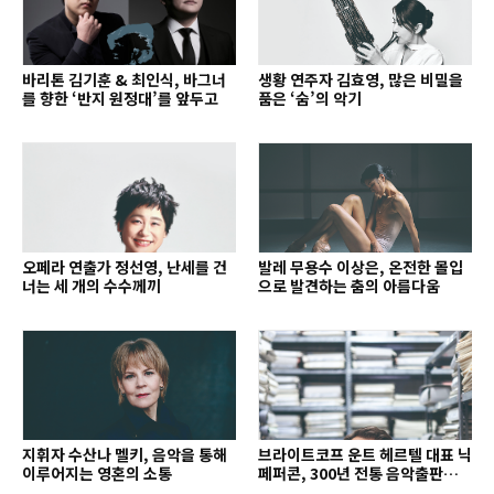
바리톤 김기훈 & 최인식, 바그너
생황 연주자 김효영, 많은 비밀을
를 향한 ‘반지 원정대’를 앞두고
품은 ‘숨’의 악기
오페라 연출가 정선영, 난세를 건
발레 무용수 이상은, 온전한 몰입
너는 세 개의 수수께끼
으로 발견하는 춤의 아름다움
지휘자 수산나 멜키, 음악을 통해
브라이트코프 운트 헤르텔 대표 닉
이루어지는 영혼의 소통
페퍼콘, 300년 전통 음악출판사의
치열한 경영 철학