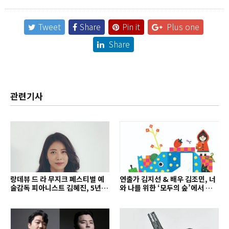
Tweet
Share
Pin it
Plus one
Share
관련기사
랑데뷰 드 라 무지크 페스티벌 예
연출가 김지선 & 배우 김조민, 너
술감독 피아니스트 김혜진, 5년간
와 나를 위한 ‘모두의 숲’에서 만나
의 여정을 돌아보며
는 동심