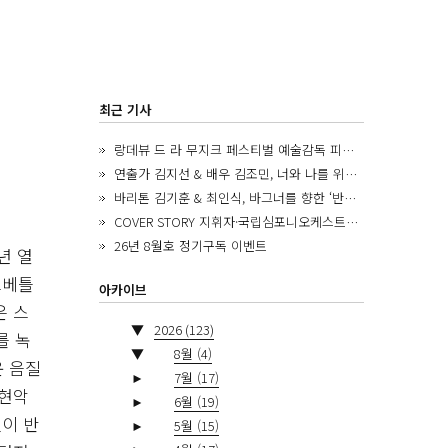
최근 기사
랑데뷰 드 라 무지크 페스티벌 예술감독 피아니스트 김혜진, 5년간의 여정을 돌아보며
연출가 김지선 & 배우 김조민, 너와 나를 위한 ‘모두의 숲’에서 만나는 동심
바리톤 김기훈 & 최인식, 바그너를 향한 ‘반지 원정대’를 앞두고
COVER STORY 지휘자·국립심포니오케스트라 제8대 음악감독 로베르토 아바도
26년 8월호 정기구독 이벤트
년 열
스베틀
아카이브
은 스
▼
2026
(123)
를 녹
▼
8월
(4)
운 음질
►
7월
(17)
 현악
►
6월
(19)
이 반
►
5월
(15)