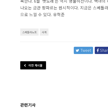
복한다. 6월 ‘뱃노래’는 역시 명불허전이다. 백야의
나오는 금관 팡파르는 원시적이다. 지금은 스베틀
으로 느낄 수 있다.
유혁준
스베틀라노프
사계
Tweet
Shar
이전 게시물
관련기사