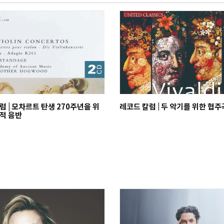
럼 | 모차르트 탄생 270주년을 위
레코드 칼럼 | 두 악기를 위한 협
적 음반