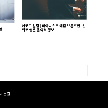
레코드 칼럼 | 피아니스트 예핌 브론프만, 신
반
뢰로 쌓은 음악적 행보
시는길