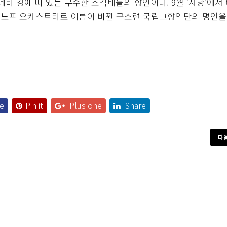
 네바 강에 떠 있는 무수한 조각배들의 향연이다. 9월 ‘사냥’에서
라노프 오케스트라로 이름이 바뀐 구소련 국립교향악단의 명연을
e
Pin it
Plus one
Share
다