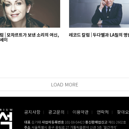
럼 | 모차르트가 보낸 소리의 여신,
레코드 칼럼 | 두다멜과 LA필의 명
드세이
LOAD MORE
공지사항
광고문의
이용약관
연락처
찾아오
대표
김기태
사업자등록번호
101-86-84423
통신판매업신고
제01-2602호
주소
서울특별시 중구 중림로 27 가톨릭출판사 신관 5층 '월간객석'