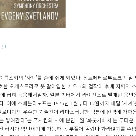
악단
콥스키의 ‘사계’를 손에 쥐게 되었다. 상트페테르부르크의 일 
유려한 오케스트라로 옷 갈아입힌 가우크의 걸작이 후배 지휘자 
 하루에 급히 녹음해서일까. 일본 빅터에서 라이선스로 발매된 음반
. 이에 스베틀라노프는 1975년 1월부터 12월까지 매달 ‘사계’
 멜로디야의 우수한 기술진이 리마스터링한 덕분에 완벽에 가까
는 쌓여간다”는 푸시킨의 시에 붙인 1월 ‘화롯가에서’는 두터운
이건 러시아 악단이기에 가능하다. 부풀어 올랐다 가라앉기를 수없