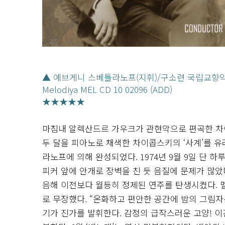
▲ 예브게니 스베틀라노프(지휘)/구소련 국립교향
Melodiya MEL CD 10 02096 (ADD)
★★★★★
마침내 알렉산드르 가우크가 관현악으로 편곡한 차이
두 달을 피아노로 채색한 차이콥스키의 ‘사계’를 
라노프에 의해 완성되었다. 1974년 9월 9일 단
피커 앞에 안개로 장벽을 친 듯 음질에 문제가 많았다
음해 이전보다 월등히 정제된 연주를 탄생시켰다.
로 무장했다. “온화하고 편안한 공간에 밤의 그림자
기가 진가를 발휘한다. 감정의 급작스러운 고양! 