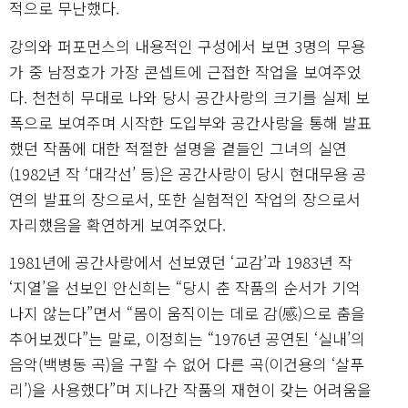
적으로 무난했다.
강의와 퍼포먼스의 내용적인 구성에서 보면 3명의 무용
가 중 남정호가 가장 콘셉트에 근접한 작업을 보여주었
다. 천천히 무대로 나와 당시 공간사랑의 크기를 실제 보
폭으로 보여주며 시작한 도입부와 공간사랑을 통해 발표
했던 작품에 대한 적절한 설명을 곁들인 그녀의 실연
(1982년 작 ‘대각선’ 등)은 공간사랑이 당시 현대무용 공
연의 발표의 장으로서, 또한 실험적인 작업의 장으로서
자리했음을 확연하게 보여주었다.
1981년에 공간사랑에서 선보였던 ‘교감’과 1983년 작
‘지열’을 선보인 안신희는 “당시 춘 작품의 순서가 기억
나지 않는다”면서 “몸이 움직이는 데로 감(感)으로 춤을
추어보겠다”는 말로, 이정희는 “1976년 공연된 ‘실내’의
음악(백병동 곡)을 구할 수 없어 다른 곡(이건용의 ‘살푸
리’)을 사용했다”며 지나간 작품의 재현이 갖는 어려움을