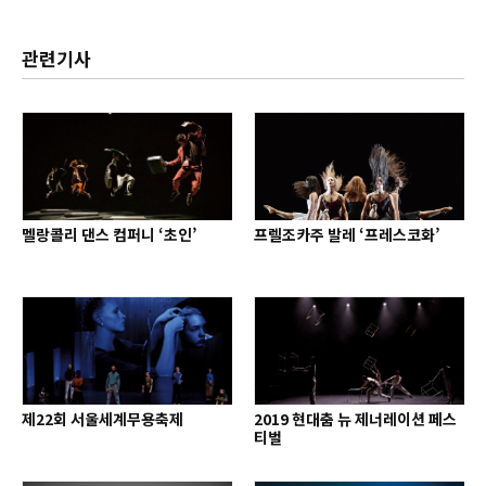
관련기사
멜랑콜리 댄스 컴퍼니 ‘초인’
프렐조카주 발레 ‘프레스코화’
제22회 서울세계무용축제
2019 현대춤 뉴 제너레이션 페스
티벌