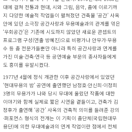
대에 걸쳐 전통과 현대, 시와 그림, 음악, 춤에 이르기까
지 다양한 예술적 작업들이 펼쳐졌던 건축물 ‘공간’ 사옥
안에 있던 소극장 공간사랑과 무용예술과의 관계를 엮은
‘우회공간’은 기존에 시도하지 않았던 새로운 콘셉트의
프로그램 구성(연출 방혜진)으로 비평가나 안무가·무용
수 등 춤 전문가들뿐만 아니라 특히 공간사랑과 연계를
가진 미술·건축·연극 등 공연예술 부문의 종사자들에게
도 흥미를 유발시켰다.
1977년 4월에 정식 개관한 이후 공간사랑에서 있었던
‘현대무용의 밤’ 공연에 출연했던 남정호·안신희·이정희
3명의 무용가가 나와 당시 무대에 올렸던 작품에 대한
이야기와 함께 실제로 짧은 시연을 곁들이고, 건축가 김
정후가 출연해 ‘공간’ 사옥의 건축적 의미를 들려준 강의
·퍼포먼스 형식의 전개는 이 기획이 춤단체(국립현대무
용단)에 의한 무대예술과의 연계 작업이란 점에서 전체