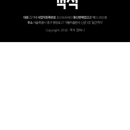
대표
김기태
사업자등록번호
101-86-84423
통신판매업신고
제01-2602호
주소
서울특별시 중구 중림로 27 가톨릭출판사 신관 5층 '월간객석'
Copyright 2018. 객석 컴퍼니