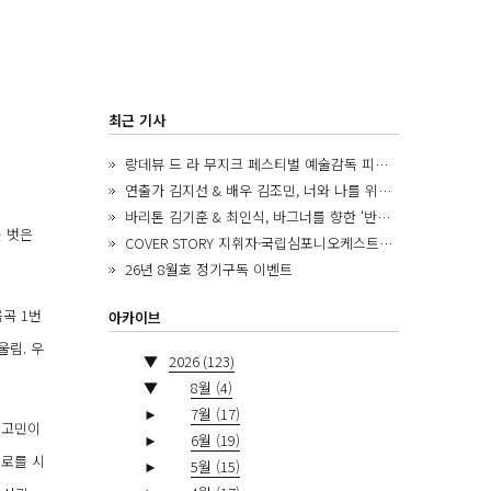
최근 기사
랑데뷰 드 라 무지크 페스티벌 예술감독 피아니스트 김혜진, 5년간의 여정을 돌아보며
연출가 김지선 & 배우 김조민, 너와 나를 위한 ‘모두의 숲’에서 만나는 동심
바리톤 김기훈 & 최인식, 바그너를 향한 ‘반지 원정대’를 앞두고
를 벗은
COVER STORY 지휘자·국립심포니오케스트라 제8대 음악감독 로베르토 아바도
26년 8월호 정기구독 이벤트
음곡 1번
아카이브
울림. 우
▼
2026
(123)
▼
8월
(4)
►
7월
(17)
한 고민이
►
6월
(19)
첼로를 시
►
5월
(15)