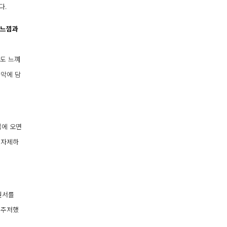
다.
 느낌과
것도 느껴
음악에 담
집에 오면
 자제하
원서를
 주저했