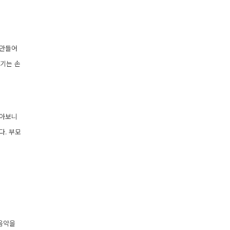
 만들어
악기는 손
받아보니
다. 부모
 음악을