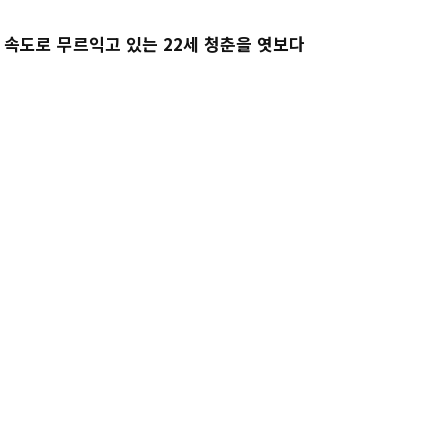
른 속도로 무르익고 있는 22세 청춘을 엿보다