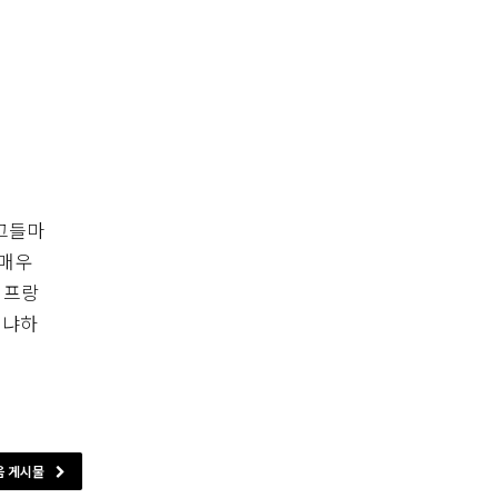
 그들마
 매우
 프랑
왜냐하
음 게시물