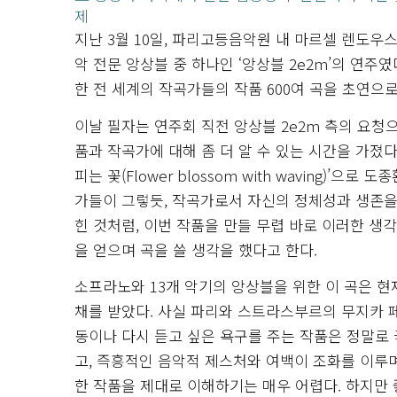
제
지난 3월 10일, 파리고등음악원 내 마르셀 렌도
악 전문 앙상블 중 하나인 ‘앙상블 2e2m’의 연주
한 전 세계의 작곡가들의 작품 600여 곡을 초연으
이날 필자는 연주회 직전 앙상블 2e2m 측의 요청
품과 작곡가에 대해 좀 더 알 수 있는 시간을 가졌
피는 꽃(Flower blossom with waving)
가들이 그렇듯, 작곡가로서 자신의 정체성과 생존을
힌 것처럼, 이번 작품을 만들 무렵 바로 이러한 생
을 얻으며 곡을 쓸 생각을 했다고 한다.
소프라노와 13개 악기의 앙상블을 위한 이 곡은 
채를 받았다. 사실 파리와 스트라스부르의 무지카 
동이나 다시 듣고 싶은 욕구를 주는 작품은 정말로
고, 즉흥적인 음악적 제스처와 여백이 조화를 이루며
한 작품을 제대로 이해하기는 매우 어렵다. 하지만