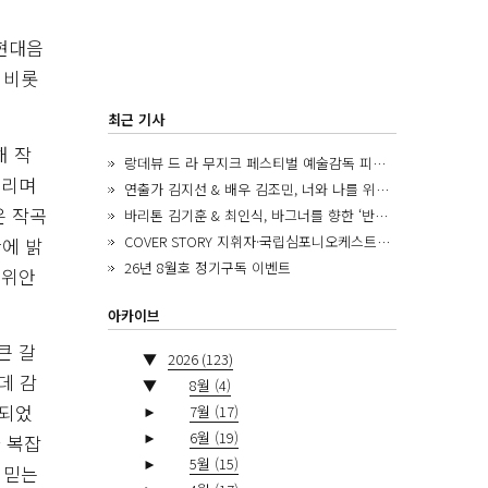
 현대음
 비롯
최근 기사
해 작
랑데뷰 드 라 무지크 페스티벌 예술감독 피아니스트 김혜진, 5년간의 여정을 돌아보며
들리며
연출가 김지선 & 배우 김조민, 너와 나를 위한 ‘모두의 숲’에서 만나는 동심
은 작곡
바리톤 김기훈 & 최인식, 바그너를 향한 ‘반지 원정대’를 앞두고
COVER STORY 지휘자·국립심포니오케스트라 제8대 음악감독 로베르토 아바도
에 밝
26년 8월호 정기구독 이벤트
 위안
아카이브
큰 갈
▼
2026
(123)
데 감
▼
8월
(4)
용되었
►
7월
(17)
►
6월
(19)
 복잡
►
5월
(15)
 믿는