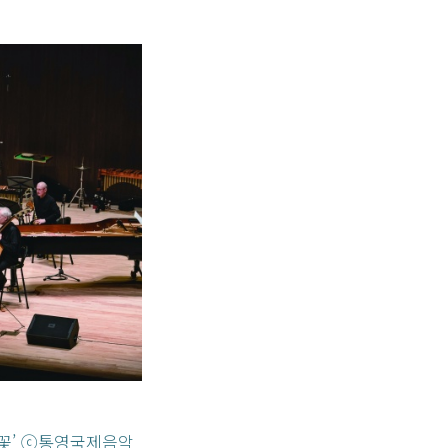
 꽃’ ⓒ통영국제음악