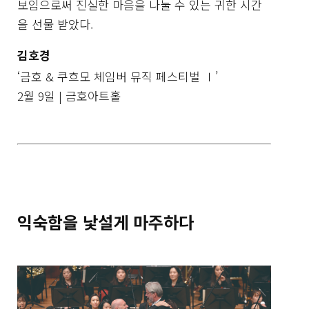
보임으로써 진실한 마음을 나눌 수 있는 귀한 시간
을 선물 받았다.
김호경
‘금호 & 쿠흐모 체임버 뮤직 페스티벌 Ⅰ’
2월 9일 | 금호아트홀
익숙함을 낯설게 마주하다