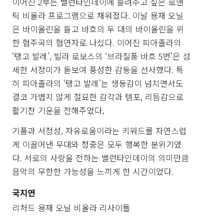
이어진 2부는 밸런타인데이에 들려주고 싶은 로맨
틱 비올라 프로그램으로 채워졌다. 이날 용재 오닐
은 바이올린을 들고 바흐의 두 대의 바이올린을 위
한 협주곡의 협연자로 나섰다. 이어진 피아졸라의
‘탱고 발레’, 빌라 로보스의 ‘브라질풍 바흐 5번’은 섬
세한 서정미가 돋보여 풍성한 감동을 선사했다. 특
히 피아졸라의 ‘탱고 발레’는 생동감이 넘치면서도
결코 가볍지 않게 절묘한 감각과 템포, 리듬감으로
활기찬 기운을 전해주었다,
기품과 서정성, 자유로움이라는 키워드를 자연스럽
게 이끌어낸 무대와 청중은 모두 행복한 분위기였
다. 서로의 사랑을 전하는 밸런타인데이의 의미만큼
음악의 무한한 가능성을 느끼게 한 시간이었다.
국지연
리처드 용재 오닐 비올라 리사이틀