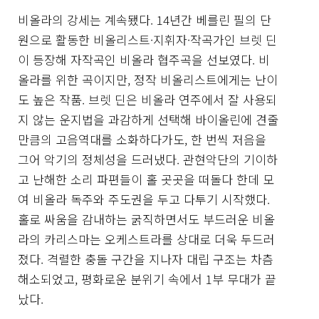
비올라의 강세는 계속됐다. 14년간 베를린 필의 단
원으로 활동한 비올리스트·지휘자·작곡가인 브렛 딘
이 등장해 자작곡인 비올라 협주곡을 선보였다. 비
올라를 위한 곡이지만, 정작 비올리스트에게는 난이
도 높은 작품. 브렛 딘은 비올라 연주에서 잘 사용되
지 않는 운지법을 과감하게 선택해 바이올린에 견줄
만큼의 고음역대를 소화하다가도, 한 번씩 저음을
그어 악기의 정체성을 드러냈다. 관현악단의 기이하
고 난해한 소리 파편들이 홀 곳곳을 떠돌다 한데 모
여 비올라 독주와 주도권을 두고 다투기 시작했다.
홀로 싸움을 감내하는 굵직하면서도 부드러운 비올
라의 카리스마는 오케스트라를 상대로 더욱 두드러
졌다. 격렬한 충돌 구간을 지나자 대립 구조는 차츰
해소되었고, 평화로운 분위기 속에서 1부 무대가 끝
났다.