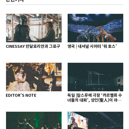
CINESSAY 만달로리안과 그로구
영국 | 내셔널 시어터 ‘워 호스’
EDITOR’S NOTE
독일 |칼스루에 극장 ‘카르멜회 수
녀들의 대화’, 성인(聖人)이 아닌
인간으로