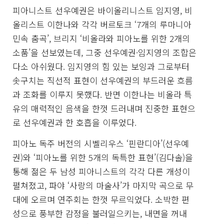
피아니스트 선우예권은 바이올리니스트 임지영, 비
올리스트 이한나와 각각 버르토크 ‘7개의 루마니아
민속 춤곡’, 브리지 ‘비올라와 피아노를 위한 2개의
소품’을 선보였는데, 그중 선우예권·임지영의 조합은
다소 아쉬웠다. 임지영의 힘 있는 보잉과 그로부터
솟구치는 직선적 표현이 선우예권의 부드러운 흐름
과 조화를 이루지 못했다. 반면 이한나는 비올라 특
유의 매력적인 음색을 한껏 드러내며 진중한 표현으
로 선우예권과 한 호흡을 이루었다.
피아노 독주 버전의 시벨리우스 ‘핀란디아’(선우예
권)와 ‘피아노를 위한 5개의 독특한 표현’(김다솔)을
통해 젊은 두 남성 피아니스트의 각각 다른 개성이
펼쳐졌고, 파야 ‘사랑의 마술사’가 마지막 곡으로 무
대에 오르며 연주회는 한껏 무르익었다. 소박한 편
성으로 풍부한 감정을 불러일으키는, 내면을 꺼내