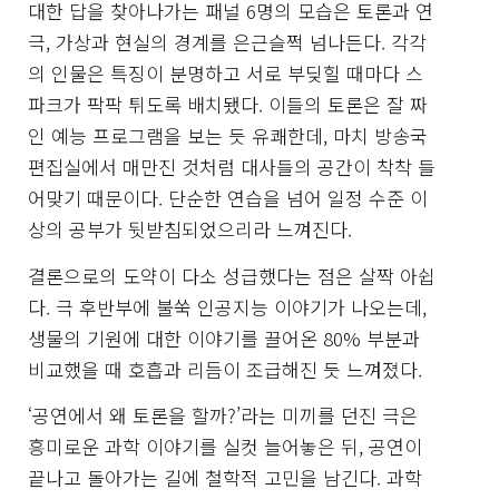
대한 답을 찾아나가는 패널 6명의 모습은 토론과 연
극, 가상과 현실의 경계를 은근슬쩍 넘나든다. 각각
의 인물은 특징이 분명하고 서로 부딪힐 때마다 스
파크가 팍팍 튀도록 배치됐다. 이들의 토론은 잘 짜
인 예능 프로그램을 보는 듯 유쾌한데, 마치 방송국
편집실에서 매만진 것처럼 대사들의 공간이 착착 들
어맞기 때문이다. 단순한 연습을 넘어 일정 수준 이
상의 공부가 뒷받침되었으리라 느껴진다.
결론으로의 도약이 다소 성급했다는 점은 살짝 아쉽
다. 극 후반부에 불쑥 인공지능 이야기가 나오는데,
생물의 기원에 대한 이야기를 끌어온 80% 부분과
비교했을 때 호흡과 리듬이 조급해진 듯 느껴졌다.
‘공연에서 왜 토론을 할까?’라는 미끼를 던진 극은
흥미로운 과학 이야기를 실컷 늘어놓은 뒤, 공연이
끝나고 돌아가는 길에 철학적 고민을 남긴다. 과학