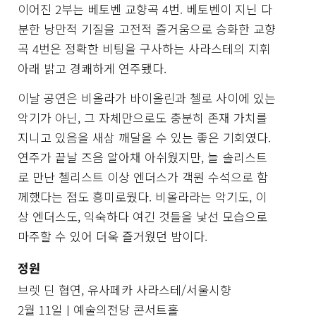
이어진 2부는 베토벤 교향곡 4번. 베토벤이 지닌 다
분한 낭만적 기질을 고전적 즐거움으로 승화한 교향
곡 4번은 정확한 비팅을 구사하는 사라스테의 지휘
아래 밝고 경쾌하게 연주됐다.
이날 공연은 비올라가 바이올린과 첼로 사이에 있는
악기가 아닌, 그 자체만으로도 충분히 존재 가치를
지니고 있음을 새삼 깨달을 수 있는 좋은 기회였다.
연주가 끝날 즈음 알아채 아쉬웠지만, 늘 솔리스트
로 만난 첼리스트 이상 엔더스가 객원 수석으로 함
께했다는 점도 흥미로웠다. 비올라라는 악기도, 이
상 엔더스도, 익숙하다 여긴 것들을 낯선 모습으로
마주할 수 있어 더욱 즐거웠던 밤이다.
정원
브렛 딘 협연, 유사페카 사라스테/서울시향
2월 11일 | 예술의전당 콘서트홀