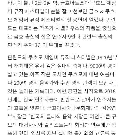
바람이 불던 2월 9일 밤, 금호아트홀과 쿠흐모 체임
버 뮤직 페스티벌이 손을 잡고 선보인 금호 & 쿠흐
모 체임버 뮤직 페스티벌의 첫 공연이 열렸다. 핀란
드를 대표하는 작곡가 시벨리우스의 작품을 중심으
로 금호 출신의 젊은 연주자 9인과 핀란드 출신의
현악기 주자 3인이 무대를 꾸몄다.
핀란드의 쿠흐모 체임버 뮤직 페스티벌은 1970년부
터 개최돼온 유서 깊은 실내악 축제다. 9000여 명이
살고 있는 아주 작은 도시인 쿠흐모에 매년 여름마
다 200여 명의 음악가와 수만 명의 관객이 모인다는
것은 놀라운 기록이다. 이번 공연을 시작으로 2018
년에는 한국 연주자들이 핀란드로 날아가 연주자들
과 호흡을 맞춘다. 금호아시아나문화재단의 김용연
부사장은 “한국의 클래식 음악 시장은 여전히 큰 규
모의 대서사시와 솔리스트들의 화려한 연주에만 익
숙해 있다. 역사를 지닌 실내악 축제와의 교류를 통