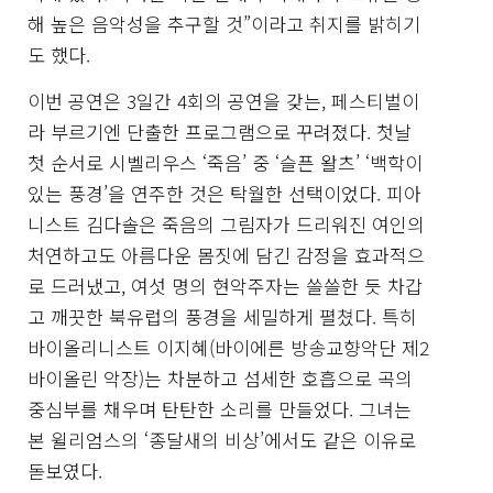
해 높은 음악성을 추구할 것”이라고 취지를 밝히기
도 했다.
이번 공연은 3일간 4회의 공연을 갖는, 페스티벌이
라 부르기엔 단출한 프로그램으로 꾸려졌다. 첫날
첫 순서로 시벨리우스 ‘죽음’ 중 ‘슬픈 왈츠’ ‘백학이
있는 풍경’을 연주한 것은 탁월한 선택이었다. 피아
니스트 김다솔은 죽음의 그림자가 드리워진 여인의
처연하고도 아름다운 몸짓에 담긴 감정을 효과적으
로 드러냈고, 여섯 명의 현악주자는 쓸쓸한 듯 차갑
고 깨끗한 북유럽의 풍경을 세밀하게 펼쳤다. 특히
바이올리니스트 이지혜(바이에른 방송교향악단 제2
바이올린 악장)는 차분하고 섬세한 호흡으로 곡의
중심부를 채우며 탄탄한 소리를 만들었다. 그녀는
본 윌리엄스의 ‘종달새의 비상’에서도 같은 이유로
돋보였다.