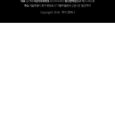
대표
김기태
사업자등록번호
101-86-84423
통신판매업신고
제01-2602호
주소
서울특별시 중구 중림로 27 가톨릭출판사 신관 5층 '월간객석'
Copyright 2018. 객석 컴퍼니