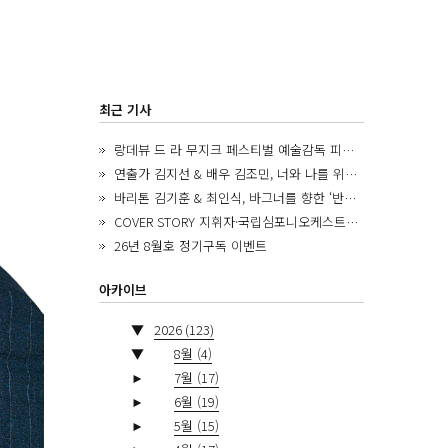
최근 기사
랑데뷰 드 라 무지크 페스티벌 예술감독 피아니스트 김혜진, 5년간의 여정을 돌아보며
연출가 김지선 & 배우 김조민, 너와 나를 위한 ‘모두의 숲’에서 만나는 동심
바리톤 김기훈 & 최인식, 바그너를 향한 ‘반지 원정대’를 앞두고
COVER STORY 지휘자·국립심포니오케스트라 제8대 음악감독 로베르토 아바도
26년 8월호 정기구독 이벤트
아카이브
▼
2026
(123)
▼
8월
(4)
►
7월
(17)
►
6월
(19)
►
5월
(15)