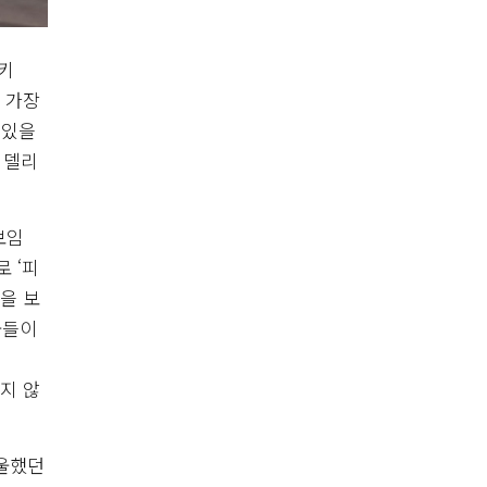
키
 가장
 있을
피델리
보임
 ‘피
을 보
물들이
하지 않
우울했던