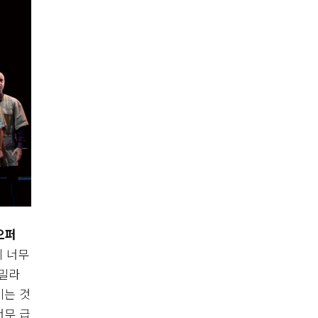
오퍼
이 너무
 밀라
이는 것
너무 급