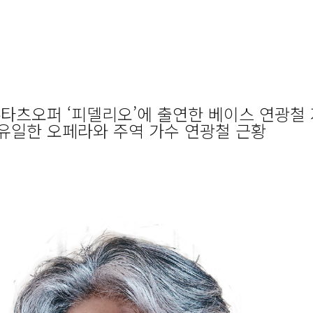
타츠오퍼 ‘피델리오’에 출연한 베이스 연광철
유일한 오페라와 주역 가수 연광철 근황