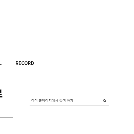
L
RECORD
로