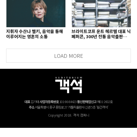
지휘자 수산나 멜키, 음악을 통해
브라이트코프 운트 헤르텔 대표 닉
이루어지는 영혼의 소통
페퍼콘, 300년 전통 음악출판사의
치열한 경영 철학
LOAD MORE
대표
김기태
사업자등록번호
101-86-84423
통신판매업신고
제01-2602호
주소
서울특별시 중구 중림로 27 가톨릭출판사 신관 5층 '월간객석'
Copyright 2018. 객석 컴퍼니