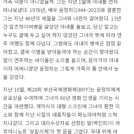
가족 덕분이 아니었을까. 그는 작년 1월에 아내를 먼저
떠나보냈다. 1976년, 배우 윤정희(1944~2023)와 결혼한
그는 지난 46년의 세월을 그녀와 나란히 걸어왔다. 13년
간 알츠하이머병을 앓았던 아내를 돌보고, 당신 말고는
누구도 곁에 두고 싶어 하지 않았던 그녀의 뜻에 따라 연
주 여행도 함께 다녔다. 그럼에도 아내의 병색은 점점 짙
어졌고, 결국 이별을 받아들여야 하는 순간이 찾아왔다.
딸이 연주하는 바이올린 소리를 들으며, 음악가의 아내
이자 어머니였던 윤정희는 그렇게 가족의 품 안에서 눈
을 감았다.
지난 10월, 제28회 부산국제영화제(BIFF)는 윤정희에게
공로상을 수여하며 그녀의 60년 영화 인생을 기리는 시
간을 마련했다. 개막식의 대형 스크린에 그녀의 환한 미
소와 함께 지난 시절의 대표작들이 파노라마처럼 스쳐
지나갔다. 그리고 대리수상자로 선정된 딸(백진희)이 라
흐마니노프 ‘보칼리제’의 첫 음을 그었다. 무대 위에 바