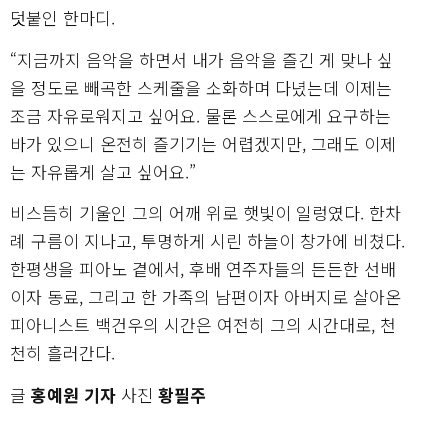
덧붙인 한마디.
“지금까지 음악을 하면서 내가 음악을 즐긴 게 맞나 싶
을 정도로 빼곡한 스케줄을 소화하며 다녔는데 이제는
조금 자유로워지고 싶어요. 물론 스스로에게 요구하는
바가 있으니 온전히 즐기기는 어렵겠지만, 그래도 이제
는 자유롭게 살고 싶어요.”
비스듬히 기울인 그의 어깨 위로 햇빛이 일렁였다. 한차
례 구름이 지나고, 투명하게 시린 하늘이 창가에 비쳤다.
한평생을 피아노 곁에서, 후배 연주자들의 든든한 선배
이자 동료, 그리고 한 가족의 남편이자 아버지로 살아온
피아니스트 백건우의 시간은 여전히 그의 시간대로, 천
천히 흘러간다.
글
홍예원 기자
사진
황필주