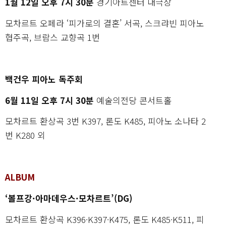
1월 12일 오후 7시 30분
경기아트센터 대극장
모차르트 오페라 ‘피가로의 결혼’ 서곡, 스크랴빈 피아노
협주곡, 브람스 교향곡 1번
백건우 피아노 독주회
6월 11일 오후 7시 30분
예술의전당 콘서트홀
모차르트 환상곡 3번 K397, 론도 K485, 피아노 소나타 2
번 K280 외
ALBUM
‘볼프강·아마데우스·모차르트’(DG)
모차르트 환상곡 K396·K397·K475, 론도 K485·K511, 피