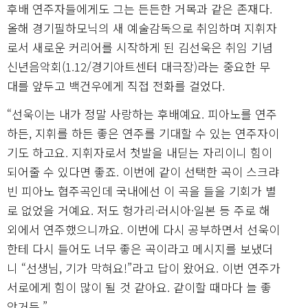
후배 연주자들에게도 그는 든든한 거목과 같은 존재다.
올해 경기필하모닉의 새 예술감독으로 취임하며 지휘자
로서 새로운 커리어를 시작하게 된 김선욱은 취임 기념
신년음악회(1.12/경기아트센터 대극장)라는 중요한 무
대를 앞두고 백건우에게 직접 전화를 걸었다.
“선욱이는 내가 정말 사랑하는 후배예요. 피아노를 연주
하든, 지휘를 하든 좋은 연주를 기대할 수 있는 연주자이
기도 하고요. 지휘자로서 첫발을 내딛는 자리이니 힘이
되어줄 수 있다면 좋죠. 이번에 같이 선택한 곡이 스크랴
빈 피아노 협주곡인데 국내에선 이 곡을 들을 기회가 별
로 없었을 거예요. 저도 헝가리·러시아·일본 등 주로 해
외에서 연주했으니까요. 이번에 다시 공부하면서 선욱이
한테 다시 들어도 너무 좋은 곡이라고 메시지를 보냈더
니 “선생님, 기가 막혀요!”라고 답이 왔어요. 이번 연주가
서로에게 힘이 많이 될 것 같아요. 같이할 때마다 늘 좋
았거든.”