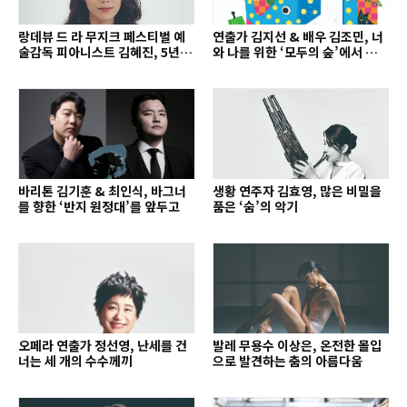
랑데뷰 드 라 무지크 페스티벌 예
연출가 김지선 & 배우 김조민, 너
술감독 피아니스트 김혜진, 5년간
와 나를 위한 ‘모두의 숲’에서 만나
의 여정을 돌아보며
는 동심
바리톤 김기훈 & 최인식, 바그너
생황 연주자 김효영, 많은 비밀을
를 향한 ‘반지 원정대’를 앞두고
품은 ‘숨’의 악기
오페라 연출가 정선영, 난세를 건
발레 무용수 이상은, 온전한 몰입
너는 세 개의 수수께끼
으로 발견하는 춤의 아름다움