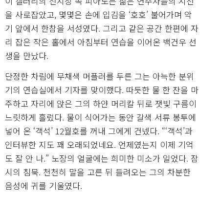
이 갤러리의 전시장 속 피아노는 젊은 연주자들의 시선
을 사로잡았고, 몇몇은 손에 입김을 ‘호호’ 불어가며 악
기 앞에서 한참을 서성였다. 그리고 같은 공간 한편에 자
리 잡은 작은 홀에서 아침부터 연습을 이어온 백건우 선
생을 만났다.
단정한 차림에 무채색 머플러를 두른 그는 아늑한 분위
기의 연습실에서 기자를 맞이했다. 따듯한 물 한 잔을 마
주하고 자리에 앉은 그의 하얀 머리칼 뒤로 잿빛 구름이
느릿하게 흘렀다. 물이 식어가는 동안 갈색 서류 봉투에
넣어 온 ‘객석’ 12월호를 꺼내 그에게 건넸다. “‘객석’과
인터뷰한 지도 꽤 오래되었네요. 언제였는지 이제 기억
도 잘 안 나.” 노장의 얼굴에는 희미한 미소가 일었다. 잠
시의 침묵. 천천히 말을 고른 뒤 들려오는 그의 차분한
음성에 귀를 기울였다.