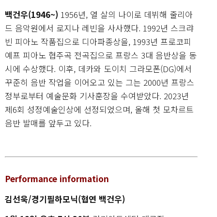
백건우(1946~)
1956년, 열 살의 나이로 데뷔해 줄리아
드 음악원에서 로지나 레빈을 사사했다. 1992년 스크랴
빈 피아노 작품집으로 디아파종상을, 1993년 프로코피
예프 피아노 협주곡 전곡집으로 프랑스 3대 음반상을 동
시에 수상했다. 이후, 데카와 도이치 그라모폰(DG)에서
꾸준히 음반 작업을 이어오고 있는 그는 2000년 프랑스
정부로부터 예술문화 기사훈장을 수여받았다. 2023년
제6회 성정예술인상에 선정되었으며, 올해 첫 모차르트
음반 발매를 앞두고 있다.
Performance information
김선욱/경기필하모닉(협연 백건우)