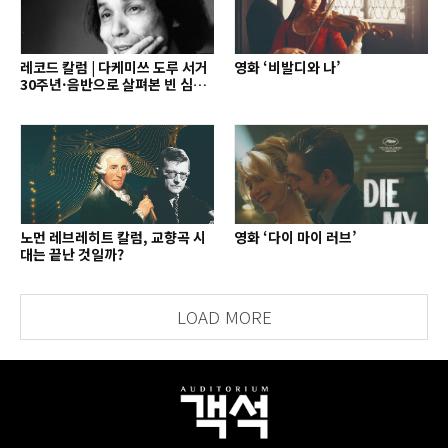
레코드 칼럼 | 다케미쓰 도루 서거
영화 ‘비발디와 나’
30주년·음반으로 살펴본 빈 심포
니의 역사와 오늘
노먼 레브레히트 칼럼, 교향곡 시
영화 ‘다이 마이 러브’
대는 끝난 것일까?
LOAD MORE