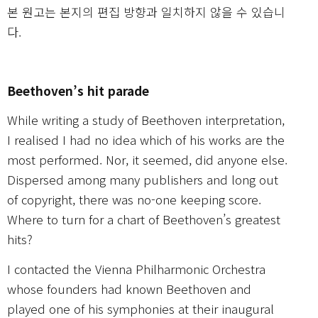
본 원고는 본지의 편집 방향과 일치하지 않을 수 있습니
다.
Beethoven’s hit parade
While writing a study of Beethoven interpretation,
I realised I had no idea which of his works are the
most performed. Nor, it seemed, did anyone else.
Dispersed among many publishers and long out
of copyright, there was no-one keeping score.
Where to turn for a chart of Beethoven’s greatest
hits?
I contacted the Vienna Philharmonic Orchestra
whose founders had known Beethoven and
played one of his symphonies at their inaugural