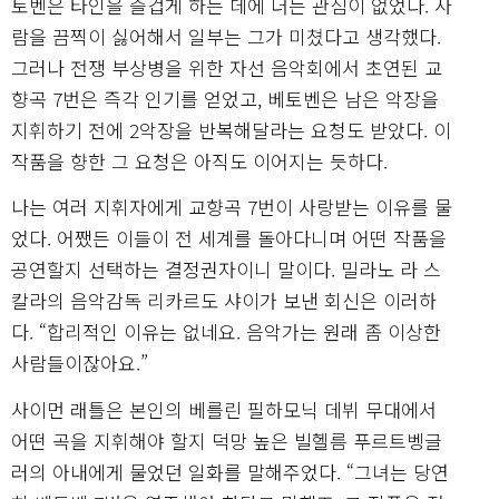
토벤은 타인을 즐겁게 하는 데에 더는 관심이 없었다. 사
람을 끔찍이 싫어해서 일부는 그가 미쳤다고 생각했다.
그러나 전쟁 부상병을 위한 자선 음악회에서 초연된 교
향곡 7번은 즉각 인기를 얻었고, 베토벤은 남은 악장을
지휘하기 전에 2악장을 반복해달라는 요청도 받았다. 이
작품을 향한 그 요청은 아직도 이어지는 듯하다.
나는 여러 지휘자에게 교향곡 7번이 사랑받는 이유를 물
었다. 어쨌든 이들이 전 세계를 돌아다니며 어떤 작품을
공연할지 선택하는 결정권자이니 말이다. 밀라노 라 스
칼라의 음악감독 리카르도 샤이가 보낸 회신은 이러하
다. “합리적인 이유는 없네요. 음악가는 원래 좀 이상한
사람들이잖아요.”
사이먼 래틀은 본인의 베를린 필하모닉 데뷔 무대에서
어떤 곡을 지휘해야 할지 덕망 높은 빌헬름 푸르트벵글
러의 아내에게 물었던 일화를 말해주었다. “그녀는 당연