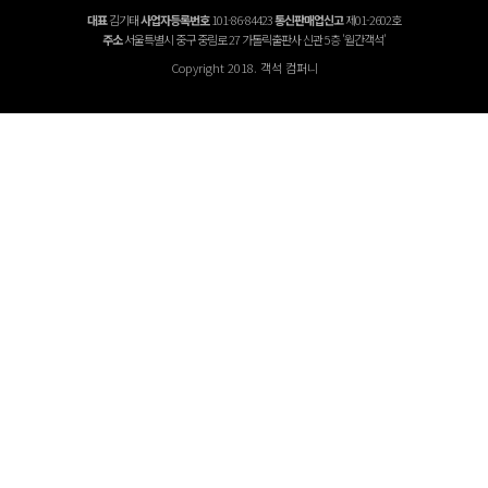
대표
김기태
사업자등록번호
101-86-84423
통신판매업신고
제01-2602호
주소
서울특별시 중구 중림로 27 가톨릭출판사 신관 5층 '월간객석'
Copyright 2018. 객석 컴퍼니