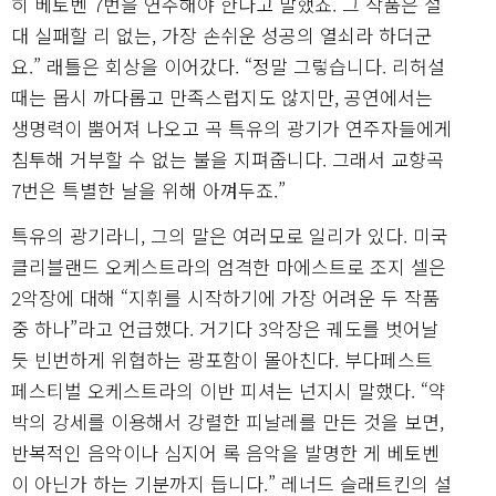
히 베토벤 7번을 연주해야 한다고 말했죠. 그 작품은 절
대 실패할 리 없는, 가장 손쉬운 성공의 열쇠라 하더군
요.” 래틀은 회상을 이어갔다. “정말 그렇습니다. 리허설
때는 몹시 까다롭고 만족스럽지도 않지만, 공연에서는
생명력이 뿜어져 나오고 곡 특유의 광기가 연주자들에게
침투해 거부할 수 없는 불을 지펴줍니다. 그래서 교향곡
7번은 특별한 날을 위해 아껴두죠.”
특유의 광기라니, 그의 말은 여러모로 일리가 있다. 미국
클리블랜드 오케스트라의 엄격한 마에스트로 조지 셀은
2악장에 대해 “지휘를 시작하기에 가장 어려운 두 작품
중 하나”라고 언급했다. 거기다 3악장은 궤도를 벗어날
듯 빈번하게 위협하는 광포함이 몰아친다. 부다페스트
페스티벌 오케스트라의 이반 피셔는 넌지시 말했다. “약
박의 강세를 이용해서 강렬한 피날레를 만든 것을 보면,
반복적인 음악이나 심지어 록 음악을 발명한 게 베토벤
이 아닌가 하는 기분까지 듭니다.” 레너드 슬래트킨의 설