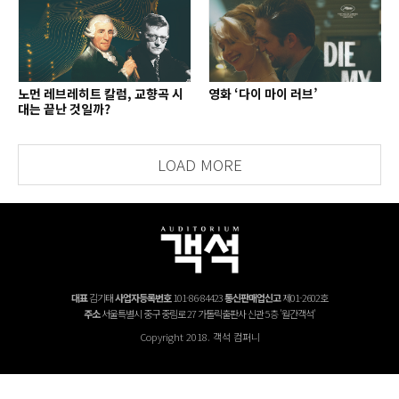
노먼 레브레히트 칼럼, 교향곡 시
영화 ‘다이 마이 러브’
대는 끝난 것일까?
LOAD MORE
대표
김기태
사업자등록번호
101-86-84423
통신판매업신고
제01-2602호
주소
서울특별시 중구 중림로 27 가톨릭출판사 신관 5층 '월간객석'
Copyright 2018. 객석 컴퍼니