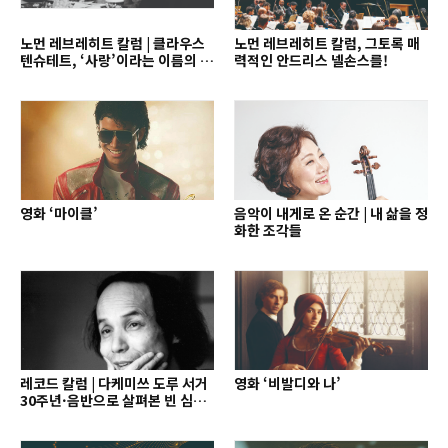
노먼 레브레히트 칼럼 | 클라우스
노먼 레브레히트 칼럼, 그토록 매
텐슈테트, ‘사랑’이라는 이름의 지
력적인 안드리스 넬손스를!
휘자
영화 ‘마이클’
음악이 내게로 온 순간 | 내 삶을 정
화한 조각들
레코드 칼럼 | 다케미쓰 도루 서거
영화 ‘비발디와 나’
30주년·음반으로 살펴본 빈 심포
니의 역사와 오늘