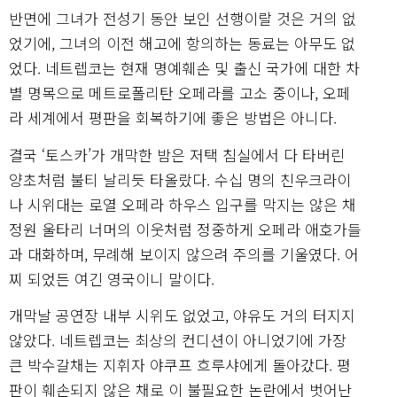
반면에 그녀가 전성기 동안 보인 선행이랄 것은 거의 없
었기에, 그녀의 이전 해고에 항의하는 동료는 아무도 없
었다. 네트렙코는 현재 명예훼손 및 출신 국가에 대한 차
별 명목으로 메트로폴리탄 오페라를 고소 중이나, 오페
라 세계에서 평판을 회복하기에 좋은 방법은 아니다.
결국 ‘토스카’가 개막한 밤은 저택 침실에서 다 타버린
양초처럼 불티 날리듯 타올랐다. 수십 명의 친우크라이
나 시위대는 로열 오페라 하우스 입구를 막지는 않은 채
정원 울타리 너머의 이웃처럼 정중하게 오페라 애호가들
과 대화하며, 무례해 보이지 않으려 주의를 기울였다. 어
찌 되었든 여긴 영국이니 말이다.
개막날 공연장 내부 시위도 없었고, 야유도 거의 터지지
않았다. 네트렙코는 최상의 컨디션이 아니었기에 가장
큰 박수갈채는 지휘자 야쿠프 흐루샤에게 돌아갔다. 평
판이 훼손되지 않은 채로 이 불필요한 논란에서 벗어난