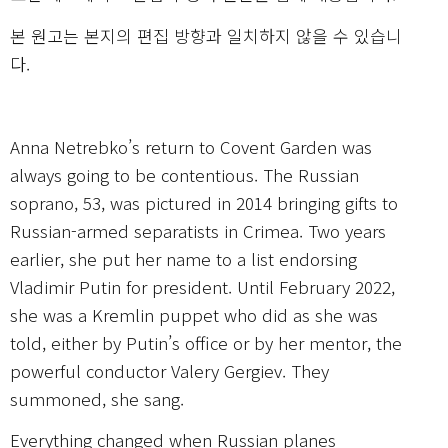
본 원고는 본지의 편집 방향과 일치하지 않을 수 있습니
다.
Anna Netrebko’s return to Covent Garden was
always going to be contentious. The Russian
soprano, 53, was pictured in 2014 bringing gifts to
Russian-armed separatists in Crimea. Two years
earlier, she put her name to a list endorsing
Vladimir Putin for president. Until February 2022,
she was a Kremlin puppet who did as she was
told, either by Putin’s office or by her mentor, the
powerful conductor Valery Gergiev. They
summoned, she sang.
Everything changed when Russian planes