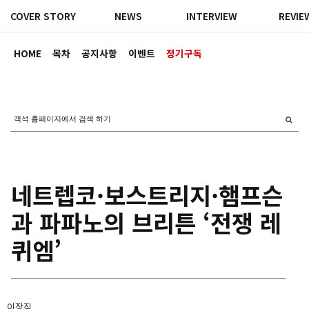
COVER STORY
NEWS
INTERVIEW
REVIE
HOME
목차
공지사항
이벤트
정기구독
네트렙코·보스트리지·햄프슨
과 파파노의 브리튼 ‘전쟁 레
퀴엠’
이장직