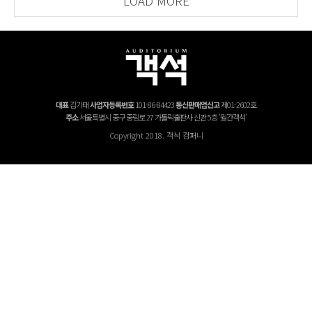
LOAD MORE
대표
김기태
사업자등록번호
101-86-84423
통신판매업신고
제01-2602호
주소
서울특별시 중구 중림로 27 가톨릭출판사 신관 5층 '월간객석'
Copyright 2018. 객석 컴퍼니