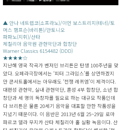
▲ 안나 네트렙코(소프라노)/이언 보스트리지(테너)/토
머스 햄프슨(바리톤)/안토니오
파파노(지휘)/산타
체칠리아 음악원 관현악단과 합창단
Warner Classics 6154482 (DDD)
★★★★☆
지난해 영국 작곡가 벤저민 브리튼은 탄생 100주년을 맞
았다. 오페라극장에서는 ‘피터 그라임스’를 상연하겠지
만 콘서트홀에서는 아무래도 ‘전쟁 레퀴엠’이 제격이다.
대편성 관현악, 실내 관현악단, 혼성 4부 합창단, 소년 합
창단과 세 명의 독창자를 필요로 하는 대규모 작품인데
다 브리튼은 물론 20세기 음악을 대표할 만한 작품성을
지녔기 때문이다. 이 음반은 2013년 6월 25~29일 로마
파르코 델라 무지카 산타 체칠리아 홀 실황 녹음이다. 산