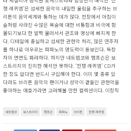
타 체칠리아 음악원 오케스트라와 합창단이 해석한 ‘전
쟁 레퀴엠’은 섬세한 음악의 내밀한 울림을 추구하는 브
리튼의 음악세계와 통하는 데가 많다. 전장에서 아침이
슬처럼 사라진 수많은 목숨에 대한 비통함과 비극에 함
몰되기보다 한 발짝 물러서서 관조와 명상에 빠지게 한
다. 디테일에 충실하고 섬세한 관현악 처리, 많은 연주자
를 하나로 아우르는 파파노의 영도력이 돋보인다. 독창
자의 면면도 화려하다. 하지만 네트렙코와 햄프슨은 보
스트리지의 진지한 해석만 못하다. ‘전쟁 레퀴엠’ CD가
한 장도 없다면 반드시 구입해야 한다. 이미 몇 종류 있
더라도 브리튼 음악의 팬이거나 성악이 곁들인 관현악을
좋아하는 애호가라면 고려해볼 만한 컬렉션이다.
이장직
네트렙코
보스트리지
햄프슨
파파노
브리튼
전쟁 레퀴엠