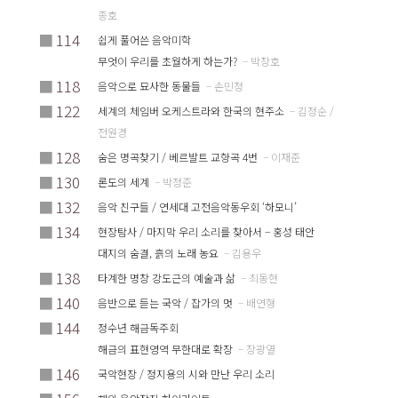
종호
■
114
쉽게 풀어쓴 음악미학
무엇이 우리를 초월하게 하는가?
– 박창호
■
118
음악으로 묘사한 동물들
– 손민정
■
122
세계의 체임버 오케스트라와 한국의 현주소
– 김정순 /
전원경
■
128
숨은 명곡찾기 / 베르발트 교향곡 4번
– 이재준
■
130
론도의 세계
– 박정준
■
132
음악 친구들 / 연세대 고전음악동우회 ‘하모니’
■
134
현장탐사 / 마지막 우리 소리를 찾아서 – 홍성 태안
대지의 숨결, 흙의 노래 농요
– 김용우
■
138
타계한 명창 강도근의 예술과 삶
– 최동현
■
140
음반으로 듣는 국악 / 잡가의 멋
– 배연형
■
144
정수년 해금독주회
해금의 표현영역 무한대로 확장
– 장광열
■
146
국악현장 / 정지용의 시와 만난 우리 소리