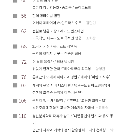
■
50
이 달의 화제 인물
클라라 강 / 안동호 · 송희송 / 플레트뇨프
■
56
현역 명라이벌 열전
머레이 페라이어 Vs 안드라스 쉬프
– 김현민
■
62
전설로 남은 거장 / 레너드 번스타인
미국적인, 너무나도 미국적인 영웅
– 조희창
■
68
21세기 거장 / 첼리스트 지안 왕
음악의 철학자 꿈꾸는 진중한 젊음
■
72
이 달의 음악가 / 테너 박치원
뒤늦게 만개한 한국 드라마티코의 최고봉
– 양영찬
■
76
문호근의 오페라 이야기와 명반 / 베버의 ‘마탄의 사수’
■
102
세계의 유명 서머 페스티벌 / 탱글우드 & 아스펜음악제
성하의 초록과 음악의 아름다운 만남
■
106
음악이 있는 세계문학 / 호프만의 ‘고문관 크레스펠’
낭만주의에 함몰된 고독한 예술가의 자화상
– 장미영
■
110
정신분석학적 작곡가 탐구 / ‘니벨룽겐의 반지’와 유도 동
기
인간의 지각과 기억의 정서 활용한 바그너의 천재성
– 박