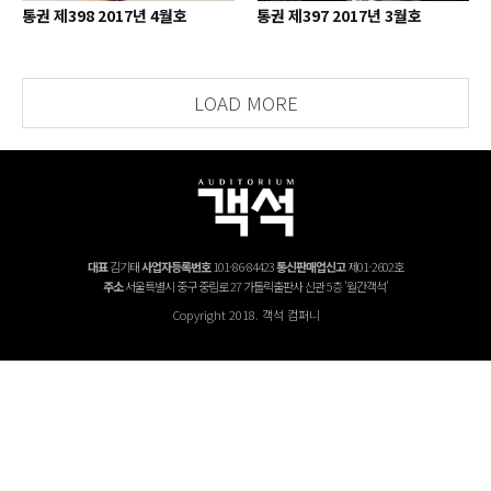
통권 제398 2017년 4월호
통권 제397 2017년 3월호
LOAD MORE
대표
김기태
사업자등록번호
101-86-84423
통신판매업신고
제01-2602호
주소
서울특별시 중구 중림로 27 가톨릭출판사 신관 5층 '월간객석'
Copyright 2018. 객석 컴퍼니