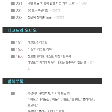
■
231
극단 오늘 ‘사랑에 관한 다섯 개의 소묘’
– 이상우
■
232
’96 한국무용제전
– 김경애
■
233
정은혜 창작춤 ‘들풀’
– 김영태
레코드와 오디오
■
152
레코드 & 레코딩
■
158
이 달의 레코드 리뷰
■
168
장르별 오디오 베스트 매칭 / 협주곡
아날로그 기기에서 우러나오는 협주곡의 깊은 맛
– 김기
인
별책부록
■
특성에서 구입까지, 악기의 모든 것
피아노 / 바이올린 / 비올라 / 첼로 / 플루트 / 클라리넷 /
오보에 /
트럼펫 / 클래식 기타 / 타악기