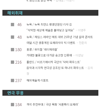
4. 음반으로 듣는 무곡
– 김대호 / 이경기
해외취재
■
46
뉴욕 / 뉴욕 최연소 평생단원된 리사 김
“삭막한 세상에 예술혼 불어넣고 싶어요”
– 이영주
■
48
뉴욕 / 제임스 레바인 메트 데뷔 25주년 기념 갈라 콘서트
여덟 시간 생중계된 오페라사의 빅 이벤트
– 전춘희
■
180
홍콩 / 뮤지컬 ‘레미제라블’
거대한 불꽃으로 다가온 숭고한 인류애
– 이성남
■
216
폴란드 / 비르기에비차 극단의 ‘닥터 파우스트’
음악과 시각적 연극성 강조된 또 하나의 파우스트
– 김희
정
■
237
해외예술계 리포트
연극 무용
■
184
객석 추천무대 / 극단 목화 ‘서푼짜리 오페라’