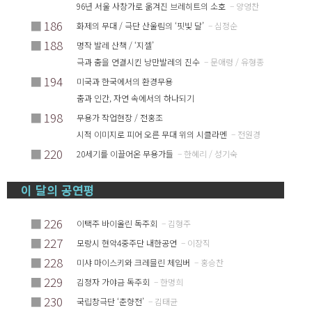
96년 서울 사창가로 옮겨진 브레히트의 소호
– 양영찬
■
186
화제의 무대 / 극단 산울림의 ‘핏빛 달’
– 심정순
■
188
명작 발레 산책 / ‘지젤’
극과 춤을 연결시킨 낭만발레의 진수
– 문애령 / 유형종
■
194
미국과 한국에서의 환경무용
춤과 인간, 자연 속에서의 하나되기
■
198
무용가 작업현장 / 전홍조
시적 이미지로 피어 오른 무대 위의 시클라멘
– 전원경
■
220
20세기를 이끌어온 무용가들
– 한혜리 / 성기숙
이 달의 공연평
■
226
이택주 바이올린 독주회
– 김형주
■
227
모랑시 현악4중주단 내한공연
– 이장직
■
228
미샤 마이스키와 크레믈린 체임버
– 홍승찬
■
229
김정자 가야금 독주회
– 한명희
■
230
국립창극단 ‘춘향전’
– 김태균