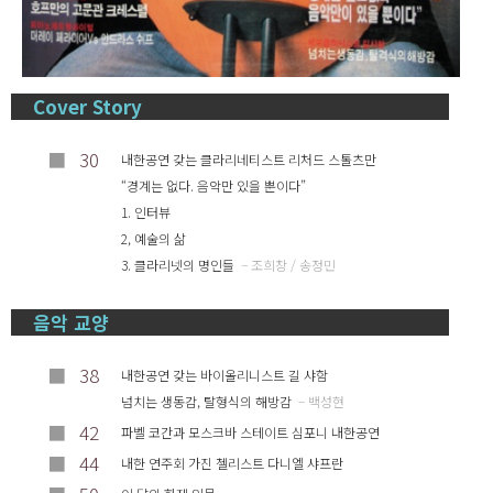
Cover Story
■
30
내한공연 갖는 클라리네티스트 리처드 스톨츠만
“경계는 없다. 음악만 있을 뿐이다”
1. 인터뷰
2, 예술의 삶
3. 클라리넷의 명인들
– 조희창 / 송정민
음악 교양
■
38
내한공연 갖는 바이올리니스트 길 샤함
넘치는 생동감, 탈형식의 해방감
– 백성현
■
42
파벨 코간과 모스크바 스테이트 심포니 내한공연
■
44
내한 연주회 가진 첼리스트 다니엘 샤프란