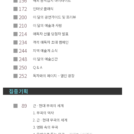
■
156
해외 음악잡지 하이라이트
■
172
인터넷 클래식
■
200
이 달의 공연가이드 및 프리뷰
■
210
이 달의 예술과 사람
■
214
애독자 선물 당첨자 발표
■
234
객석 애독자 초대 캠페인
■
244
지역 예술계 소식
■
248
이 달의 예술신간
■
250
Q & A
■
252
독자와의 페이지 – 열린 광장
집중기획
■
89
근 · 현대 무곡의 세계
1. 무곡의 역사
2. 근 · 현대 무곡의 세계
3. 영화 속의 무곡