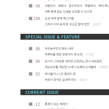
■
58
사본린나ㆍ베로나ㆍ찰츠부르크ㆍ류블랴나ㆍ백야 페
어찌 축제 없는 인생을 상상할 수 있으랴
■
198
도쿄 세계 발레 페스티벌
스타의 미덕 보여 준 최고급 발레 만찬
– 장선희
SPECIAL ISSUE & FEATURE
■
88
아르농쿠르의 BMG 데뷔
라퓨타를 향한 모험가의 새 도전
– 이영진
■
90
도이치 그라모폰 데뷔한 소프라노 안나 네트렙코
게오르규를 겨냥한 21세기 오페라 신데렐라
– 유형종
■
92
바이올리니스트 힐러리 한
바흐의 음악은 실내악이다
– 최은규
CURRENT ISSUE
■
12
풍경이 있는 에세이