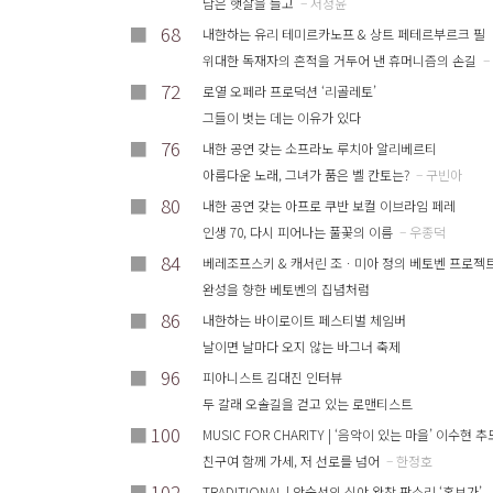
남은 햇살을 들고
– 서정윤
■
68
내한하는 유리 테미르카노프 & 상트 페테르부르크 필
위대한 독재자의 흔적을 거두어 낸 휴머니즘의 손길
–
■
72
로열 오페라 프로덕션 ‘리골레토’
그들이 벗는 데는 이유가 있다
■
76
내한 공연 갖는 소프라노 루치아 알리베르티
아름다운 노래, 그녀가 품은 벨 칸토는?
– 구빈아
■
80
내한 공연 갖는 아프로 쿠반 보컬 이브라임 페레
인생 70, 다시 피어나는 풀꽃의 이름
– 우종덕
■
84
베레조프스키 & 캐서린 조ㆍ미아 정의 베토벤 프로젝
완성을 향한 베토벤의 집념처럼
■
86
내한하는 바이로이트 페스티벌 체임버
날이면 날마다 오지 않는 바그너 축제
■
96
피아니스트 김대진 인터뷰
두 갈래 오솔길을 걷고 있는 로맨티스트
■
100
MUSIC FOR CHARITY | ‘음악이 있는 마을’ 이수현 
친구여 함께 가세, 저 선로를 넘어
– 한정호
■
102
TRADITIONAL | 안숙선의 심야 완창 판소리 ‘홍보가’