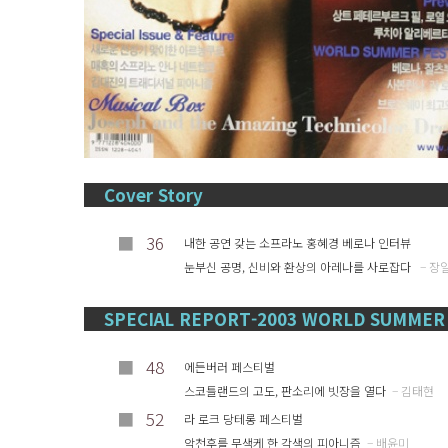
Cover Story
■
36
내한 공연 갖는 소프라노 홍혜경 베로나 인터뷰
눈부신 공명, 신비와 환상의 아레나를 사로잡다
– 장
SPECIAL REPORT-2003 WORLD SUMMER 
■
48
에든버러 페스티벌
스코틀랜드의 고도, 판소리에 빗장을 열다
– 김태현
■
52
라 로크 당테롱 페스티벌
악천후를 무색케 한 각색의 피아니즘
– 배윤미