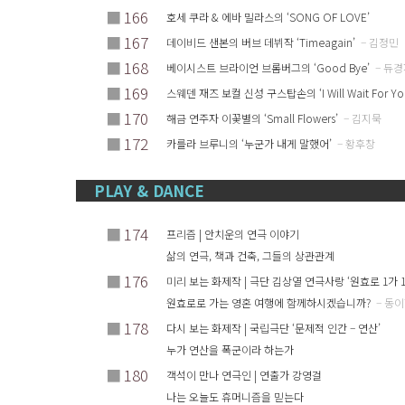
■
166
호세 쿠라 & 에바 밀라스의 ‘SONG OF LOVE’
■
167
데이비드 샌본의 버브 데뷔작 ‘Timeagain’
– 김정민
■
168
베이시스트 브라이언 브롬버그의 ‘Good Bye’
– 듀경
■
169
스웨덴 재즈 보컬 신성 구스탑손의 ‘I Will Wait For Yo
■
170
해금 연주자 이꽃별의 ‘Small Flowers’
– 김지묵
■
172
카를라 브루니의 ‘누군가 내게 말했어’
– 황후창
PLAY & DANCE
■
174
프리즘 | 안치운의 연극 이야기
삶의 연극, 책과 건축, 그들의 상관관계
■
176
미리 보는 화제작 | 극단 김상열 연극사랑 ‘원효로 1가 1
원효로로 가는 영혼 여행에 함께하시겠습니까?
– 동
■
178
다시 보는 화제작 | 국립극단 ‘문제적 인간 – 연산’
누가 연산을 폭군이라 하는가
■
180
객석이 만나 연극인 | 연출가 강영걸
나는 오늘도 휴머니즘을 믿는다