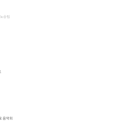
 노승림
트
추모 음악회