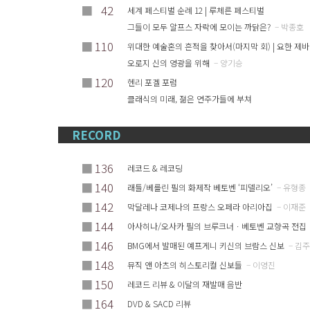
■
42
세계 페스티벌 순례 12 | 루체른 페스티벌
그들이 모두 알프스 자락에 모이는 까닭은?
– 박종호
■
110
위대한 예술혼의 흔적을 찾아서(마지막 회) | 요한 제
오로지 신의 영광을 위해
– 양기승
■
120
헨리 포겔 포럼
클래식의 미래, 젊은 연주가들에 부쳐
RECORD
■
136
레코드 & 레코딩
■
140
래틀/베를린 필의 화제작 베토벤 ‘피델리오’
– 유형종
■
142
막달레나 코제나의 프랑스 오페라 아리아집
– 이재준
■
144
아사히나/오사카 필의 브루크너ㆍ베토벤 교향곡 전집
■
146
BMG에서 발매된 예프게니 키신의 브람스 신보
– 김
■
148
뮤직 앤 아츠의 히스토리컬 신보들
– 이영진
■
150
레코드 리뷰 & 이달의 재발매 음반
■
164
DVD & SACD 리뷰