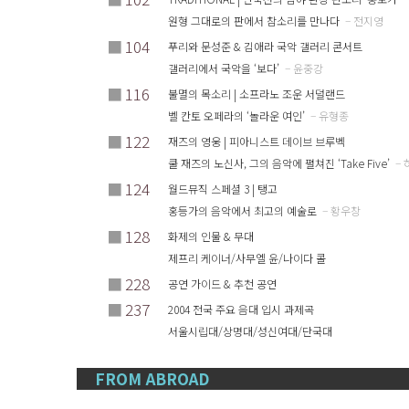
원형 그대로의 판에서 참소리를 만나다
– 전지영
■
104
푸리와 문성준 & 김애라 국악 갤러리 콘서트
갤러리에서 국악을 ‘보다’
– 윤중강
■
116
불멸의 목소리 | 소프라노 조운 서덜랜드
벨 칸토 오페라의 ‘놀라운 여인’
– 유형종
■
122
재즈의 영웅 | 피아니스트 데이브 브루벡
쿨 재즈의 노신사, 그의 음악에 펼쳐진 ‘Take Five’
– 
■
124
월드뮤직 스페셜 3 | 탱고
홍등가의 음악에서 최고의 예술로
– 황우창
■
128
화제의 인물 & 무대
제프리 케이너/사무엘 윤/나이다 콜
■
228
공연 가이드 & 추천 공연
■
237
2004 전국 주요 음대 입시 과제곡
서울시립대/상명대/성신여대/단국대
FROM ABROAD