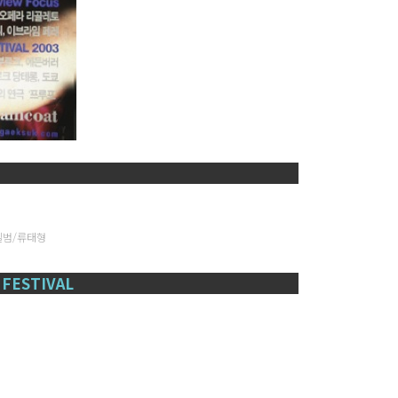
일범/류태형
FESTIVAL