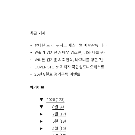
최근 기사
랑데뷰 드 라 무지크 페스티벌 예술감독 피아니스트 김혜진, 5년간의 여정을 돌아보며
연출가 김지선 & 배우 김조민, 너와 나를 위한 ‘모두의 숲’에서 만나는 동심
바리톤 김기훈 & 최인식, 바그너를 향한 ‘반지 원정대’를 앞두고
COVER STORY 지휘자·국립심포니오케스트라 제8대 음악감독 로베르토 아바도
26년 8월호 정기구독 이벤트
아카이브
▼
2026
(123)
▼
8월
(4)
►
7월
(17)
►
6월
(19)
►
5월
(15)