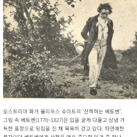
오스트리아 화가 율리우스 슈미트의 ‘산책하는 베토벤’.
그림 속 베토벤(1770~1827)은 입을 굳게 다물고 상념 가
득한 표정으로 뒷짐을 진 채 묵묵히 걷고 있다. 자연예찬
론자이던 베토벤에게 산책은 매우 중요한 일과 중 하나