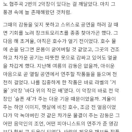
노 협주곡 2번의 2악장이 있다는 걸 깨달았다. 마치 그
풍경 속에 늘 존재해왔던 것처럼.
그때의 감동을 잊지 못하고 스위스로 공연을 하러 갈 때
면 기회를 노려 장크트모리츠를 종종 찾아가곤 했다. 그
다음 해 초겨울, 아직은 호수가 얼기 전이었다. 호수 물
에 손을 담그면 온몸이 굳어버릴 것 같았고, 그곳의 건조
하고 차가운 공기는 따뜻한 옷으로 감싸고 있어도 얼굴
을 차갑게 했다. 지난해 여름의 감동은 없을까, 아쉬운
마음으로 곧 열릴 공연에서 연주할 작품들을 들으며 천
천히 걸었다. 나를 집중하게 한 작품은 바로 라벨의 ‘거
울’ 3악장 ‘바다 위의 작은 배’였다. 이 악장의 바로 전 악
장인 ‘슬픈 새’가 주는 더운 기운 때문이었을까. 겨울이
주는 하얀 이미지, 햇살에 비친 호수, 조금 전 얼음이었
다가 막 녹아버린 것 같은 차가운 물결이 주는 감동은 그
어떤 음악인의 조언, 어떤 피아니스트의 연주가 준 영감
보다 훨씬 큰 도움이 되었다. 사람의 체온을 재보듯 작품