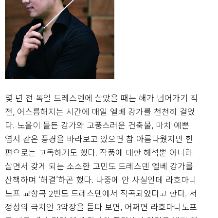
몇 년 전 독일 드레스덴에 살았을 때는 해가 넘어가기 직
전, 어스름해지는 시간에 매일 엘베 강가를 천천히 걸었
다. 노을이 물든 강가와 고풍스러운 건축물, 마치 예쁜
엽서 같은 풍경을 바라보고 있으면 참 아름다웠지만 한
편으로는 고독하기도 했다. 작품에 대한 해석뿐 아니라
살면서 갖게 되는 소소한 고민도 드레스덴 엘베 강가를
산책하며 ‘해결’하곤 했다. 나중에 안 사실인데 라흐마니
노프 교향곡 2번도 드레스덴에서 작곡되었다고 한다. 서
정성의 극치인 3악장을 듣다 보면, 어쩌면 라흐마니노프