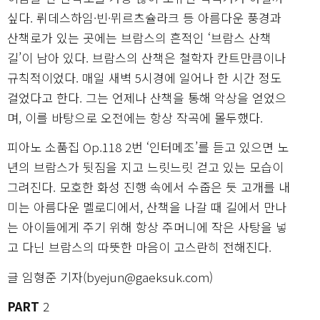
싶다. 뤼데스하임·빈·뮈르츠슐라크 등 아름다운 풍경과
산책로가 있는 곳에는 브람스의 흔적인 ‘브람스 산책
길’이 남아 있다. 브람스의 산책은 철학자 칸트만큼이나
규칙적이었다. 매일 새벽 5시경에 일어나 한 시간 정도
걸었다고 한다. 그는 언제나 산책을 통해 악상을 얻었으
며, 이를 바탕으로 오전에는 항상 작곡에 몰두했다.
피아노 소품집 Op.118 2번 ‘인터메조’를 듣고 있으면 노
년의 브람스가 뒷짐을 지고 느릿느릿 걷고 있는 모습이
그려진다. 모호한 화성 진행 속에서 수줍은 듯 고개를 내
미는 아름다운 멜로디에서, 산책을 나갈 때 길에서 만나
는 아이들에게 주기 위해 항상 주머니에 작은 사탕을 넣
고 다닌 브람스의 따뜻한 마음이 고스란히 전해진다.
글 임형준 기자(byejun@gaeksuk.com)
PART
2