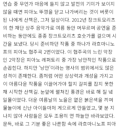
연습 중 무언가 마음에 들지 않고 발전의 기미가 보이지
않을 때면 피아노 뚜껑을 닫고 나가버리는 것이 버릇이
된 나에게 산책은, 그저 일상이다. 2012년 장크트모리츠
의 한 재단 상주 음악가로 여름 동안 머무르며 공연을 준
비하는 동안에도 종종 장크트모리츠 호숫가를 걸으며 시
간을 보냈다. 당시 준비하던 작품 중 하나가 라흐마니노
프의 피아노 협주곡 2번이었다. 이 협주곡의 느린 악장
인 2악장은 피아노 레퍼토리 중 가장 낭만적인 작품으로
손꼽힌다. 하지만 ‘낭만’이라는 명사의 범위에서도 많은
성격이 존재한다. 좀처럼 어떤 상상력과 개성을 가지고
이 아름다운 작품을 이끌어가야 할지 갈피를 잡지 못한
채 시작한 산책길. 눈앞에 펼쳐진 풍경은 바로 해 질 녘
일몰이었다. 더운 여름날의 노을은 옅은 붉은색을 끼며
물놀이에 신난 아이들마저 게으르게 만들었고, 몇 분 지
나지 않아 사람들은 모두 조용히 먼 하늘만 바라보았다.
문득, 바로 그 기분 좋은 나른함 속에 라흐마니노프 피아