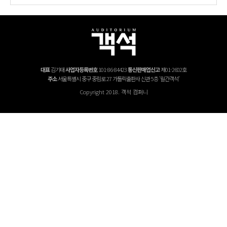
대표
김기태
사업자등록번호
101-86-84423
통신판매업신고
제01-2602호
주소
서울특별시 중구 중림로 27 가톨릭출판사 신관 5층 '월간객석'
Copyright 2018. 객석 컴퍼니