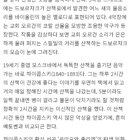
에는 드보르자크가 산책로에서 발견한 어느 새의 울음소
리를 바이올린의 높은 멜로디로 표현되어 있다. 4악장에
는 교회 오르간의 코랄 선율을 모방한 조용한 악구가 등
장한다. 작품을 감상하다 보면 교회 오르간 소리가 은은
하게 울려 퍼지는 스필빌의 거리를 산책하는 드보르자크
의 모습이 눈에 그려진다.
19세기 중엽 모스크바에서 독특한 산책을 즐기던 음악
가는 바로 차이콥스키(1840~1893)다. 그는 하루 2시간
의 산책이 건강에 좋다는 이야기를 우연히 책에서 읽고
거의 매일 정해진 시간에 산책을 나갔는데, 5분이라도
일찍 끝내면 병이 걸리고 불운이 닥치기라도 할 것처럼
정확히 2시간을 지키는 미신적인 산책을 했다. 이 산책
시간 동안 차이콥스키 역시 많은 악상을 얻었기에, 흔히
베토벤과 비교되곤 한다.
차이콥스키의 환상 서곡 ‘로미오와 줄리엣’의 탄생 일화