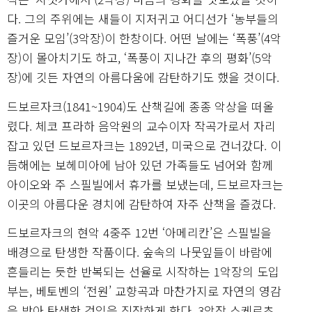
다. 그의 주위에는 새들이 지저귀고 어디선가 ‘농부들의
즐거운 모임’(3악장)이 한창이다. 어떤 날에는 ‘폭풍’(4악
장)이 몰아치기도 하고, ‘폭풍이 지나간 후의 평화’(5악
장)에 깃든 자연의 아름다움에 감탄하기도 했을 것이다.
드보르자크(1841~1904)도 산책길에 종종 악상을 떠올
렸다. 체코 프라하 음악원의 교수이자 작곡가로서 자리
잡고 있던 드보르자크는 1892년, 미국으로 건너갔다. 이
듬해에는 보헤미아에 남아 있던 가족들도 넘어와 함께
아이오와 주 스필빌에서 휴가를 보냈는데, 드보르자크는
이곳의 아름다운 경치에 감탄하여 자주 산책을 즐겼다.
드보르자크의 현악 4중주 12번 ‘아메리칸’은 스필빌을
배경으로 탄생한 작품이다. 숲속의 나뭇잎들이 바람에
흔들리는 듯한 반복되는 선율로 시작하는 1악장의 도입
부는, 베토벤의 ‘전원’ 교향곡과 마찬가지로 자연의 영감
을 받아 탄생한 것임을 짐작하게 한다. 3악장 스케르초