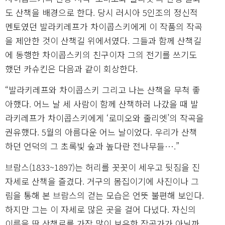
도 산책을 배경으로 한다. 당시 러시아 5인조의 정신적
멘토였던 발라키레프가 차이콥스키에게 이 작품의 작곡
을 제안한 것이 산책길 위에서였다. 그들과 함께 산책길
에 동행한 차이콥스키의 친구이자 그의 전기를 쓰기도
했던 카슈킨은 다음과 같이 회상한다.
“발라키레프와 차이콥스키 그리고 나는 산책을 무척 좋
아했다. 어느 날 세 사람이 함께 산책하러 나갔을 때 발
라키레프가 차이콥스키에게 ‘로미오와 줄리엣’의 작곡을
권유했다. 5월의 아름다운 어느 날이었다. 우리가 산책
하던 언덕의 그 초록빛 숲과 높다란 전나무들….”
브람스(1833~1897)는 허리를 꼿꼿이 세우고 뒷짐을 진
자세로 산책을 즐겼다. 거구의 몸집이기에 사진이나 그
림을 통해 본 브람스의 걷는 모습은 언뜻 불편해 보인다.
하지만 그는 이 자세로 많은 곳을 걸어 다녔다. 자신의
이름을 딴 산책로를 가장 많이 보유한 작곡가가 아닐까