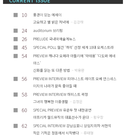
CURRENT ISSUE
■
10
풍경이 있는 에세이
고요하고 별 밝은 저녁에
– 김강하
■
24
auditorium 브리핑
■
26
PRELUDE 국내외예술계뉴스
■
45
SPECIAL POLL 월간 ‘객석’ 선정 세계 10대 오케스트라
■
54
PREVIEW 캐나다 오페라 아틀리에 ‘악테옹’ ‘디도와 에네
아스’
신화를 읽는 또 다른 방법
– 박용완
■
56
PREVIEW INTERVIEW 피아니스트 레이프 오베 안스네스
미지의 나라가 문득 좋아질 때
■
58
PREVIEW INTERVIEW 하피스트 곽정
그녀의 행복한 이중생활
– 김정은
■
60
SPECIAL PREVIEW 유쑨두 첫 내한공연
아프리카 월드뮤직의 대표선수가 온다
– 황우창
■
62
SPECIAL INTERVIEW 강남심포니 상임지휘자 서현석
작은 기적은 정돈에서 시작됐다
– 류태형