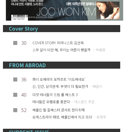
Cover Story
■
30
COVER STORY 피아니스트 김선욱
스무 살이 되던 해, 우리는 어른이 됐을까
– 박용완
FROM ABROAD
■
36
파리 오페라의 모차르트 ‘이도메네오’
신, 인간, 삼각관계. 무엇이 더 필요한가
– 배윤미
■
40
다섯 테너들의 드림 롤 베스트 3
테너들은 오텔로를 꿈꾼다
– 데스몬드 추윈
■
52
베를린 필 질베스터 콘서트 현지취재
오케스트라의 태양, 베를린에서 지고 뜨다
– 유정우