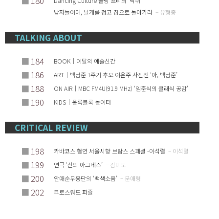
■
180
Dancing Culture 롤랑 프티의 ‘박쥐’
남자들이여, 날개를 접고 집으로 돌아가라
– 유형종
TALKING ABOUT
■
184
BOOK｜이달의 예술신간
■
186
ART｜백남준 1주기 추모 이은주 사진전 ‘아, 백남준’
■
188
ON AIR｜MBC FM4U(91.9 MHz) ‘임준식의 클래식 공감’
■
190
KIDS｜올록블록 놀이터
CRITICAL REVIEW
■
198
카바코스 협연 서울시향 브람스 스페셜 -이석렬
– 이석렬
■
199
연극 ‘신의 아그네스’
– 김미도
■
200
안애순무용단의 ‘백색소음’
– 문애령
■
202
크로스워드 퍼즐