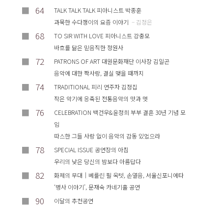
■
64
TALK TALK TALK 피아니스트 박종훈
과묵한 수다쟁이의 요즘 이야기
– 김정은
■
68
TO SIR WITH LOVE 피아니스트 강충모
바흐를 닮은 믿음직한 정원사
■
72
PATRONS OF ART 대원문화재단 이사장 김일곤
음악에 대한 짝사랑, 결실 맺을 때까지
■
74
TRADITIONAL 피리 연주자 김정집
작은 악기에 응축된 전통음악의 맛과 멋
■
76
CELEBRATION 백건우&윤정희 부부 결혼 30년 기념 모
임
따스한 그들 사랑 없이 음악의 감동 있었으랴
■
78
SPECIAL ISSUE 공연장의 아침
우리의 낮은 당신의 밤보다 아름답다
■
82
화제의 무대｜베를린 필 옥텟, 손열음, 서울신포니에타
‘병사 이야기’, 문재숙 카네기홀 공연
■
90
이달의 추천공연