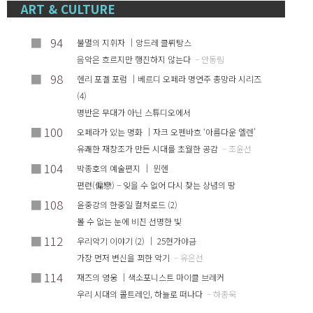
ART & CULTURE
■
94
불멸의 지휘자 ｜앙드레 클뤼탕스
음악은 흐르지만 행진하지 않는다
– 안동림
■
98
헨리 포겔 포럼 ｜베르디 오페라 명연주 총망라 시리즈
(4)
명반은 무대가 아닌 스튜디오에서
■
100
오페라가 있는 명화 ｜자크 오펜바흐 ‘아름다운 엘렌’
유쾌한 재창조가 만든 시대를 초월한 공감
– 조윤선
■
104
박종호의 예술편지 ｜ 뮌헨
편련(偏戀) – 잊을 수 없어 다시 찾는 상념의 땅
■
108
윤중강의 한중일 컬처로드 (2)
볼 수 없는 눈에 비친 선명한 빛
■
112
우리악기 이야기 (2) ｜ 25현가야금
가장 먼저 변신을 꾀한 악기
– 유은선
■
114
재즈의 영웅 ｜색소포니스트 마이클 브레커
우리 시대의 콜트레인, 하늘로 떠나다
– 하종욱