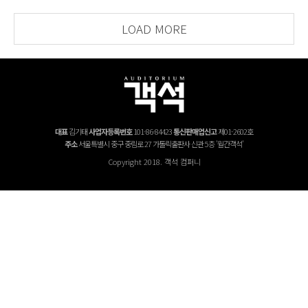
LOAD MORE
대표
김기태
사업자등록번호
101-86-84423
통신판매업신고
제01-2602호
주소
서울특별시 중구 중림로 27 가톨릭출판사 신관 5층 '월간객석'
Copyright 2018. 객석 컴퍼니