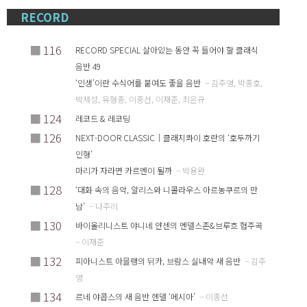
RECORD
■
116
RECORD SPECIAL 살아있는 동안 꼭 들어야 할 클래식
음반 49
‘인생’이란 수식어를 붙여도 좋을 음반
– 김주영, 박종호,
박제성, 유형종, 이종선, 이재준, 최은규
■
124
레코드 & 레코딩
■
126
NEXT-DOOR CLASSIC｜클래지콰이 호란의 ‘호두까기
인형’
마리가 자라면 카르멘이 될까
– 박용완
■
128
‘대화 속의 음악, 알리스와 니콜라우스 아르농쿠르의 만
남’
– 나주리
■
130
바이올리니스트 야니네 얀센의 멘델스존&브루흐 협주곡
– 이재준
■
132
피아니스트 아믈랭의 뒤카, 브람스 실내악 새 음반
– 김주
영
■
134
르네 야콥스의 새 음반 헨델 ‘메시아’
– 이종선