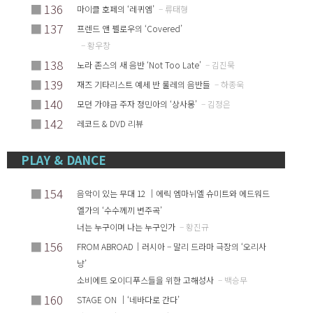
■
136
마이클 호페의 ‘레퀴엠’
– 류태형
■
137
프렌드 앤 펠로우의 ‘Covered’
– 황우창
■
138
노라 존스의 새 음반 ‘Not Too Late’
– 김진묵
■
139
재즈 기타리스트 예세 반 룰레의 음반들
– 하종욱
■
140
모던 가야금 주자 정민아의 ‘상사몽’
– 김정은
■
142
레코드 & DVD 리뷰
PLAY & DANCE
■
154
음악이 있는 무대 12 ｜에릭 엠마뉘엘 슈미트와 에드워드
엘가의 ‘수수께끼 변주곡’
너는 누구이며 나는 누구인가
– 황진규
■
156
FROM ABROAD｜러시아 – 말리 드라마 극장의 ‘오리사
냥’
소비에트 오이디푸스들을 위한 고해성사
– 백승무
■
160
STAGE ON ｜‘네바다로 간다’