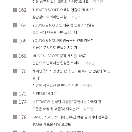
삶의 쉼표가 있는 월리의 카페로 오세요
– 김주연
■
162
THEATER SCOPE 오태석 연출의 ‘맥베스’
장난감이 되어버린 세상
– 조만수
■
164
YOUNG & MATURE 배우 겸 연출가 백원길
웃음 뒤의 여운을 전해드립니다
■
166
YOUNG & MATURE 명품극단 연출 김원석
명품은 무엇으로 만들어 지는가
■
168
MUSICAL SCOPE 창작 뮤지컬 ‘하루’
순간으로 반짝이는 일상을 위하여
– 최승연
■
170
세계연극사의 명장면 12 ｜잉마르 베리만 연출의 ‘미스
줄리’
사랑에 목말랐던 한 여인의 파멸
– 홍재웅
■
172
김영태의 ‘사에라’
■
174
INTERVIEW ‘신성한 괴물들’ 공연하는 아크람 칸
그들은 어떻게 ‘괴물’이 되었는가
– 김주연
■
178
DANCER STORY 데뷔 10주년 맞는 발레리나 김주원
10년은 새로운 터닝 포인트