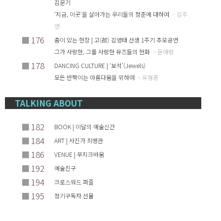
김운기
‘지금, 이곳‘을 살아가는 우리들의 청춘에 대하여
– 김주
연
■
176
춤이 있는 현장 | 고(故) 김영태 선생 1주기 추모공연
그가 사랑한, 그를 사랑한 뮤즈들의 헌화
– 문애령
■
178
DANCING CULTURE | ‘보석’(Jewels)
모든 반짝이는 아름다움을 위하여
– 유형종
TALKING ABOUT
■
182
BOOK | 이달의 예술신간
■
184
ART | 사진가 최병관
■
186
VENUE | 무지크바움
■
192
예술친구
■
194
크로스워드 퍼즐
■
195
정기구독자 선물