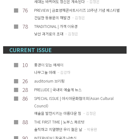
세대는 바뀌어도 정신은 계속된다
– 김정은
■
76
PREVIEW | 금호영재콘서트시리즈 10주년 기념 페스티벌
건실한 등용문의 재발견
– 김정은
■
78
TRADITIONAL | 가객 이유경
낯선 과거로의 초대
– 김정은
CURRENT ISSUE
■
10
풍경이 있는 에세이
나무그늘 아래
– 김강하
■
26
auditorium 브리핑
■
28
PRELUDE | 국내외 예술계 뉴스
■
86
SPECIAL ISSUE | 아시아문화협의회(Asian Cultural
Council)
예술을 발전시키는 아름다운 힘
– 김정은
■
88
THE FIRST TIME | 노부스 콰르텟
솔직하고 치열했던 우리 젊은 날
– 박용완
■
90
INTERVIEW | 작곡가 나효신