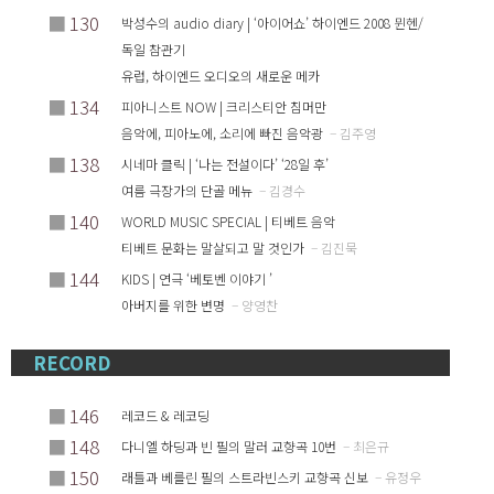
■
130
박성수의 audio diary | ‘아이어쇼’ 하이엔드 2008 뮌헨/
독일 참관기
유럽, 하이엔드 오디오의 새로운 메카
■
134
피아니스트 NOW | 크리스티안 침머만
음악에, 피아노에, 소리에 빠진 음악광
– 김주영
■
138
시네마 클릭 | ‘나는 전설이다’ ‘28일 후’
여름 극장가의 단골 메뉴
– 김경수
■
140
WORLD MUSIC SPECIAL | 티베트 음악
티베트 문화는 말살되고 말 것인가
– 김진묵
■
144
KIDS | 연극 ‘베토벤 이야기 ’
아버지를 위한 변명
– 양영찬
RECORD
■
146
레코드 & 레코딩
■
148
다니엘 하딩과 빈 필의 말러 교향곡 10번
– 최은규
■
150
래틀과 베를린 필의 스트라빈스키 교향곡 신보
– 유정우