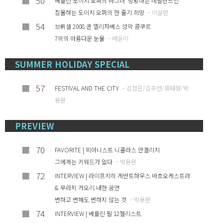
■
50
베를린 도이치 오퍼의 바그너 ‘방황하는 네덜란드인’
침몰하는 도이치 오퍼의 한 줄기 희망
– 이설련
■
54
브뤼셀 2008 퀸 엘리자베스 성악 콩쿠르
7위의 아름다운 눈물
– 배윤미
SUMMER HOLIDAY SPECIAL
■
57
FESTIVAL AND THE CITY
– 김정은/김주연/류태형/박
용완
PREVIEW
■
70
FAVORITE | 피아니스트 니콜라스 안겔리치
그에게는 키워드가 없다
– 박용완
■
72
INTERVIEW | 라이프치히 게반트하우스 바흐오케스트라
& 무라지 카오리 내한 공연
변하고 변해도 변하지 않는 것
– 박용완
■
74
INTERVIEW | 베를린 필 12첼리스트