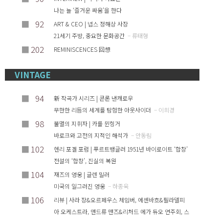
나는 늘 ‘즐거운 싸움’을 한다
■
92
ART & CEO | 넵스 정해상 사장
21세기 주방, 중요한 문화공간
– 류태형
■
202
REMINISCENCES 回想
VINTAGE
■
94
新 작곡가 시리즈 | 콘론 낸캐로우
무한한 리듬의 세계를 탐험한 아웃사이더
– 이희경
■
98
불멸의 지휘자 | 카를 뮌힝거
바로크와 고전의 지적인 해석가
– 안동림
■
102
헨리 포겔 포럼 | 푸르트뱅글러 1951년 바이로이트 ‘합창’
전설의 ‘합창’, 진실의 복원
■
104
재즈의 영웅 | 글렌 밀러
미국의 일그러진 영웅
– 하종욱
■
106
리뷰 | 사라 장&오르페우스 체임버, 에셴바흐&필라델피
아 오케스트라, 앤드류 맨즈&리처드 에가 듀오 연주회, 스