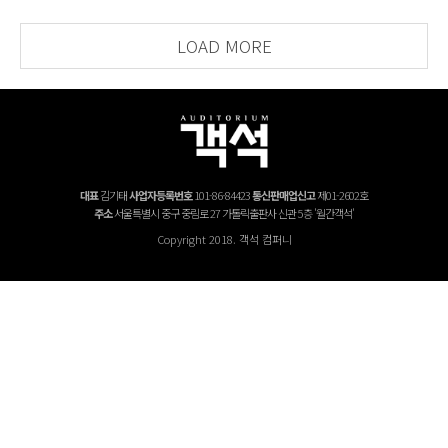
LOAD MORE
대표
김기태
사업자등록번호
101-86-84423
통신판매업신고
제01-2602호
주소
서울특별시 중구 중림로 27 가톨릭출판사 신관 5층 '월간객석'
Copyright 2018. 객석 컴퍼니