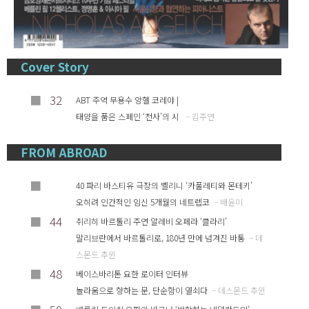
Cover Story
■
32
ABT 주역 무용수 앙헬 코레야 |
태양을 품은 스페인 ‘천사’의 시
– 김주연
FROM ABROAD
■
40 파리 바스티유 극장의 벨리니 ‘카풀레티와 몬테키’
오히려 인간적인 임신 5개월의 네트렙코
– 배윤미
■
44
취리히 바르톨리 주연 알레비 오페라 ‘클라리’
말리브란에서 바르톨리로, 180년 만에 넘겨진 바통
– 데
스몬드 추윈
■
48
베이스바리톤 요한 로이터 인터뷰
놀라움으로 향하는 문, 단순함이 열쇠다
– 데스몬드 추윈