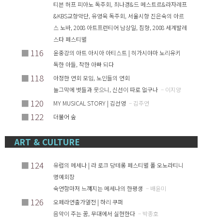
티븐 허프 피아노 독주회, 최나경&드 메스트르&라자레프
&KBS교향악단, 유영욱 독주회, 서울시향 진은숙의 아르
스 노바, 2008 아트프런티어 남상일, 침향, 2008 세계발레
스타 페스티벌
■
116
윤중강의 아트 아시아 아티스트 | 히가시야마 노리유키
독한 아들, 착한 아빠 되다
■
118
아정한 연회 모임, 노인들의 연회
늘그막에 벗들과 웃으니, 신선이 따로 없구나
– 이지양
■
120
MY MUSICAL STORY | 김선영
– 김주연
■
122
더불어 숲
ART & CULTURE
■
124
유럽의 메세나 | 라 로크 당테롱 페스티벌 폴 오노라티니
명예회장
숙연함마저 느껴지는 메세나의 한평생
– 배윤미
■
126
오페라연출가열전 | 하리 쿠퍼
음악이 주는 꿈, 무대에서 실현한다
– 박종호