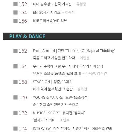
■
152
테너 김우경의 한국 가곡집
– 유형종
■
154
EMI 20세기 시리즈
– 이종선
■
156
레코드리뷰 &DVD 리뷰
PLAY & DANCE
■
162
From Abroad | 런던 ‘The Year Of Magical Thinking’
죽음 그리고 사랑을 환기하다
– 이인선
■
164
우리가 주목해야 할 우리시대의 극작가? | 배삼식
유쾌한 소요유(逍遙遊)로의 초대
– 김옥란, 김주연
■
168
STAGE ON | ‘청춘, 18대 1’
네가 있어 눈부셨던 그 순간
– 김주연
■
170
YOUNG & MATURE | 오만석&조정석
순수하고 소박했던 기억 속으로
■
172
MUSICAL SCOPE | 뮤지컬 ‘컴퍼니’
‘컴퍼니’의 의미
– 조만수
■
174
INTERVIEW | 창작 뮤지컬 ‘사춘기’ 작가 이희준 & 연출