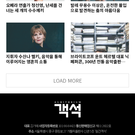
오페라 연출가 정선영, 난세를 건
발레 무용수 이상은, 온전한 몰입
너는 세 개의 수수께끼
으로 발견하는 춤의 아름다움
지휘자 수산나 멜키, 음악을 통해
브라이트코프 운트 헤르텔 대표 닉
이루어지는 영혼의 소통
페퍼콘, 300년 전통 음악출판사의
치열한 경영 철학
LOAD MORE
대표
김기태
사업자등록번호
101-86-84423
통신판매업신고
제01-2602호
주소
서울특별시 중구 중림로 27 가톨릭출판사 신관 5층 '월간객석'