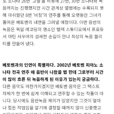
노 소나타 26번 ‘고별’을 비롯해 27번, 30번 소나타와 녹
음까지는 진행했지만 시간 관계상 앨범에는 수록되지 못
해 아쉬웠던 8번 ‘비창’의 연주를 통해 오랫동안 그녀가
품어온 베토벤의 내면을 그려낼 예정이다. 이번 음반의
녹음은 독일 레코딩의 명소인 텔덱 스튜디오에서 프로듀
서 마틴 사우어의 섬세한 손길이 만나 최상의 녹음 퀄리
티를 만들어 냈다.
베토벤과의 인연이 특별하다. 2002년 베토벤 피아노 소
나타 전곡 연주 때 음반이 나왔을 법 한데 그로부터 시간
이 많이 흐른 뒤 녹음하게 된 이유가 있는지 궁금하다.
다른 음악도 마찬가지겠지만 베토벤 음악은 그 택스트
자체가 한 번에 쉽게 이해되고 연주할 수 있는 작품이 아
니다. 당시에도 음반녹음 제의가 있었지만 그것이 얼마
나 힘든 작업임을 알기에 결정할 때까지 많이 신중했고