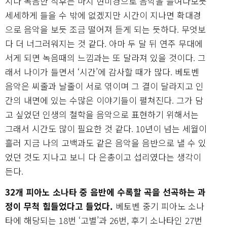
시나 녹음한 직후는 마치 현미경으로 음악을 들여다보듯
세세하게 들을 수 밖에 없겠지만 시간이 지나면 확대경
으로 음악을 보듯 조금 떨어져 듣게 되는 듯하다. 무엇보
다 더 너그러워지는 것 같다. 아마 두 달 뒤 연주 무대에
서게 되면 녹음때의 느낌과는 또 달라져 있을 것이다. 그
래서 나이가 들면서 ‘시간’에 감사할 때가 많다. 베토벤
음악은 씨줄과 날줄이 서로 엮이며 그 결이 달라지고 인
간의 내면에 있는 수많은 이야기들이 펼쳐진다. 그가 담
고 싶었던 인생의 철학을 음악으로 표현하기 위해서는
그래서 시간도 많이 필요한 것 같다. 10년이 넘는 세월이
흘러 지금 나의 고백과도 같은 음악을 음반으로 낼 수 있
었던 것도 지나고 보니 다 은총이고 섭리였다는 생각이
든다.
32개 피아노 소나타 중 음반에 수록할 곡을 선곡하는 과
정이 무척 힘들었다고 들었다.
베토벤 중기 피아노 소나
타에 해당되는 18번 ‘고별’과 26번, 후기 소나타인 27번