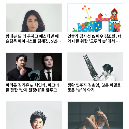
랑데뷰 드 라 무지크 페스티벌 예
연출가 김지선 & 배우 김조민, 너
술감독 피아니스트 김혜진, 5년간
와 나를 위한 ‘모두의 숲’에서 만나
의 여정을 돌아보며
는 동심
바리톤 김기훈 & 최인식, 바그너
생황 연주자 김효영, 많은 비밀을
를 향한 ‘반지 원정대’를 앞두고
품은 ‘숨’의 악기