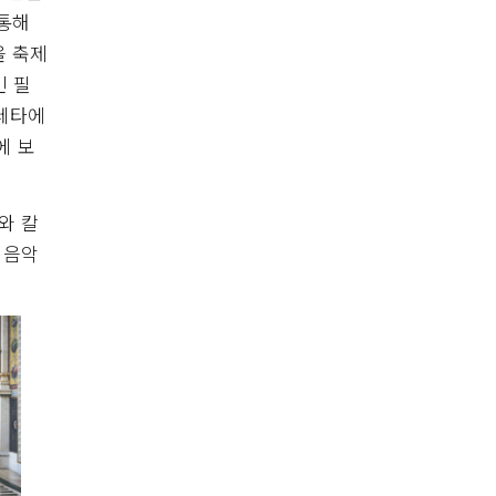
 통해
을 축제
빈 필
페레타에
에 보
와 칼
 음악