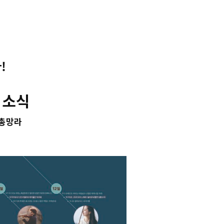
!
 소식
 총망라