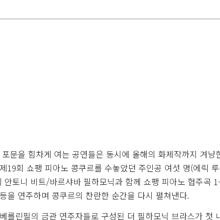
 포문을 힘차게 여는 공연들은 동시에 올해의 화제작까지 겨냥
제19회 쇼팽 피아노 콩쿠르를 수놓았던 주인공 여섯 명(에릭 루
이 안토니 비트/바르샤바 필하모닉과 함께 쇼팽 피아노 협주곡 1·
등을 연주하며 콩쿠르의 찬란한 순간을 다시 펼쳐낸다.
 베를린필의 금관 연주자들로 구성된 더 필하모닉 브라스가 첫 