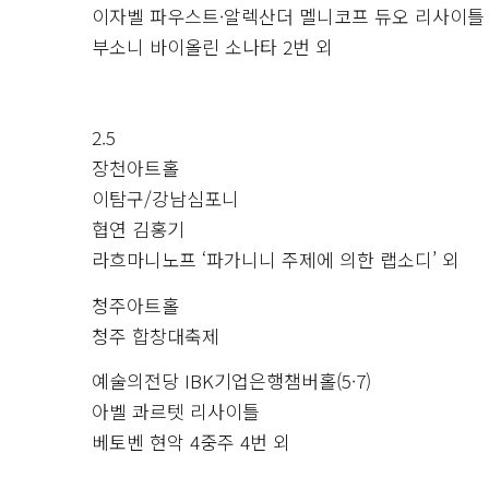
이자벨 파우스트·알렉산더 멜니코프 듀오 리사이틀
부소니 바이올린 소나타 2번 외
2.5
장천아트홀
이탐구/강남심포니
협연 김홍기
라흐마니노프 ‘파가니니 주제에 의한 랩소디’ 외
청주아트홀
청주 합창대축제
예술의전당 IBK기업은행챔버홀(5·7)
아벨 콰르텟 리사이틀
베토벤 현악 4중주 4번 외