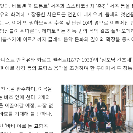
있다. 베토벤 ‘에드몬트’ 서곡과 쇼스타코비치 ‘축전’ 서곡 등을
유의 화려하고 장중한 사운드를 전면에 내세우며, 올해의 첫선
는다. 이어 빈 필하모닉의 수석 및 단원 10여 명으로 이루어진 
앙상블이 뒤따른다. 레퍼토리는 정통 빈의 음악 왈츠·폴카·오
차이콥스키에 이르기까지 클래식 음악 문화의 깊이와 확장을 동시
트 안은유와 카르그 엘러트(1877~1933)의 ‘심포닉 칸초네’
벨·피에르 상캉 등의 프랑스 음악을 조명하며 한 무대에서 두 정통
 전곡을 완주하며, 이목을
바흐 앞에 선다. 3개의
 이끌어갈 예정. 과장 없
바흐를 기대해 볼 만하다.
 ‘바비 야르’는 교향곡