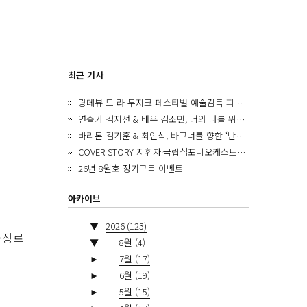
최근 기사
랑데뷰 드 라 무지크 페스티벌 예술감독 피아니스트 김혜진, 5년간의 여정을 돌아보며
연출가 김지선 & 배우 김조민, 너와 나를 위한 ‘모두의 숲’에서 만나는 동심
바리톤 김기훈 & 최인식, 바그너를 향한 ‘반지 원정대’를 앞두고
COVER STORY 지휘자·국립심포니오케스트라 제8대 음악감독 로베르토 아바도
26년 8월호 정기구독 이벤트
아카이브
▼
2026
(123)
·장르
▼
8월
(4)
►
7월
(17)
►
6월
(19)
►
5월
(15)