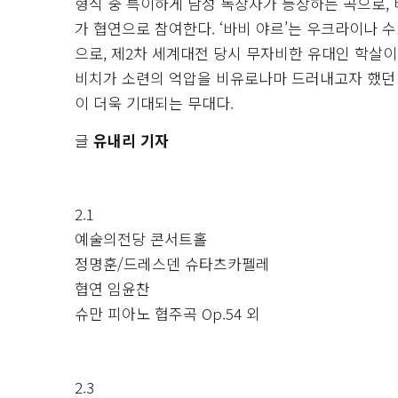
형식 중 특이하게 남성 독창자가 등장하는 곡으로,
가 협연으로 참여한다. ‘바비 야르’는 우크라이나 
으로, 제2차 세계대전 당시 무자비한 유대인 학살
비치가 소련의 억압을 비유로나마 드러내고자 했던 
이 더욱 기대되는 무대다.
글
유내리 기자
2.1
예술의전당 콘서트홀
정명훈/드레스덴 슈타츠카펠레
협연 임윤찬
슈만 피아노 협주곡 Op.54 외
2.3