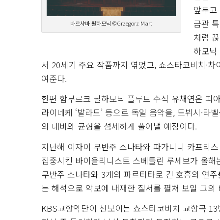
앞두고 
금관 특
바르샤바 필하모닉 ©Grzegorz Mart
처럼 끊
하모닉 
서 20세기 주요 작품까지 엮었고, 쇼스타코비치·
여준다.
한편 함부르크 필하모닉 플루트 수석 유채연은 피아니스
라이네케 ‘발라드’ 등으로 독일 음악을, 드뷔시·라
의 대비와 균형을 섬세하게 풀어낼 예정이다.
지난해 이자이 무반주 소나타와 파가니니 카프리스
집중시킨 바이올리니스트 스베틀린 루세브가 올해는 
무반주 소나타와 3개의 파르티타로 긴 호흡의 연주를
는 해석으로 악보에 내재한 질서를 펼쳐 보일 그의 
KBS교향악단이 선보이는 쇼스타코비치 교향곡 13번