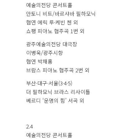
예술의전당 콘서트홀
안토니 비트/바르샤바 필하모닉
협연 에릭 루·케빈 첸 외
쇼팽 피아노 협주곡 1번 외
광주예술의전당 대극장
이병욱/광주시향
협연 박재홍
브람스 피아노 협주곡 2번 외
부산·대구·서울(3·4·5)
더 필하모닉 브라스 리사이틀
베르디 ‘운명의 힘’ 서곡 외
2.4
예술의전당 콘서트홀