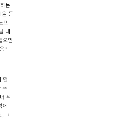
주하는
업을 듣
니노프
날 내
 들으면
 음악
 덜
 수
더 위
음악에
, 그