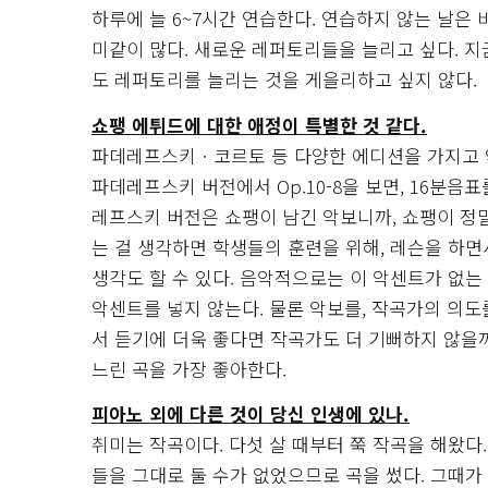
하루에 늘 6~7시간 연습한다. 연습하지 않는 날은
미같이 많다. 새로운 레퍼토리들을 늘리고 싶다. 지금
도 레퍼토리를 늘리는 것을 게을리하고 싶지 않다.
쇼팽 에튀드에 대한 애정이 특별한 것 같다.
파데레프스키ㆍ코르토 등 다양한 에디션을 가지고 악
파데레프스키 버전에서 Op.10-8을 보면, 16분음
레프스키 버전은 쇼팽이 남긴 악보니까, 쇼팽이 정
는 걸 생각하면 학생들의 훈련을 위해, 레슨을 하면
생각도 할 수 있다. 음악적으로는 이 악센트가 없는
악센트를 넣지 않는다. 물론 악보를, 작곡가의 의
서 듣기에 더욱 좋다면 작곡가도 더 기뻐하지 않을까.
느린 곡을 가장 좋아한다.
피아노 외에 다른 것이 당신 인생에 있나.
취미는 작곡이다. 다섯 살 때부터 쭉 작곡을 해왔다
들을 그대로 둘 수가 없었으므로 곡을 썼다. 그때가