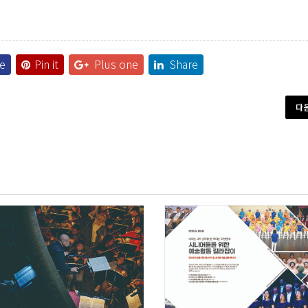
e
Pin it
Plus one
Share
다