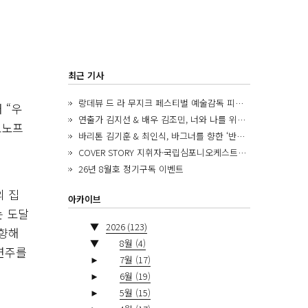
최근 기사
랑데뷰 드 라 무지크 페스티벌 예술감독 피아니스트 김혜진, 5년간의 여정을 돌아보며
 “우
연출가 김지선 & 배우 김조민, 너와 나를 위한 ‘모두의 숲’에서 만나는 동심
포노프
바리톤 김기훈 & 최인식, 바그너를 향한 ‘반지 원정대’를 앞두고
COVER STORY 지휘자·국립심포니오케스트라 제8대 음악감독 로베르토 아바도
26년 8월호 정기구독 이벤트
의 집
아카이브
는 도달
▼
2026
(123)
 향해
▼
8월
(4)
연주를
►
7월
(17)
►
6월
(19)
►
5월
(15)