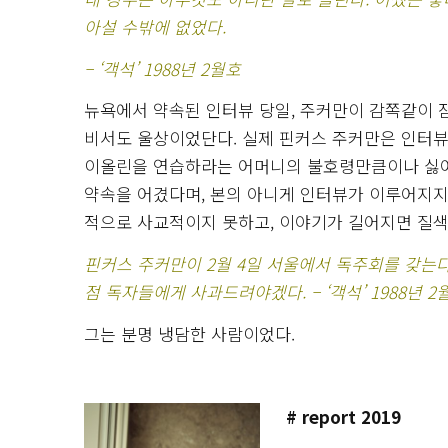
아설 수밖에 없었다.
– ‘객석’ 1988년 2월호
뉴욕에서 약속된 인터뷰 당일, 주커만이 감쪽같이 
비서도 울상이었단다. 실제 핀커스 주커만은 인터뷰
이올린을 연습하라는 어머니의 불호령만큼이나 싫어
약속을 어겼다며, 본의 아니게 인터뷰가 이루어지지
적으로 사교적이지 못하고, 이야기가 길어지면 질색
핀커스 주커만이 2월 4일 서울에서 독주회를 갖는
점 독자들에게 사과드려야겠다. – ‘객석’ 1988년 2
그는 분명 냉담한 사람이었다.
# report 2019