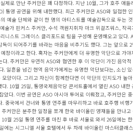
실제로 만난 주커만은 꽤 다정하다. 지난 10월, 그가 호주 애
O) 통영 공연을 위해 내한했다. 최근 주커만은 ASO와 밀접한 
기존의 예술 단체와 같이 한 명의 아티스트를 예술감독으로 두는 것
협력예술가 핀커스 주커만, 수석 객원지휘자 마크 위걸즈워스, 작곡
올리니스트 그레이스 클리포드로 팀을 구성해 운영해오고 있다. 
독이 되어주기를 바라는 마음을 비추기도 했다. 그는 앞으로 
출 예정이라고 한다. 혹자는 주커만에게 더 유명한 악단으로 가야
는다. 주커만은 우연히 ASO와 협연한 후 이 악단이 가진 음악적
다. 일흔을 넘긴 현역 음악가에게는 유명한 악단보다는, 소신 있
는 모양이다. 그리고 자신이 함께한다면 이 악단의 인지도가 높아
했다. 10월 25일, 통영국제음악당 콘서트홀에서 열린 ASO 내한
잡았다. 이번 공연은 ASO 아시아 투어로 이뤄졌고, 주커만은 
. 중국에서 건너와 통영 연주를 마무리하고 바로 호주행 비행
. 주커만은 분주한 일정을 쪼개 한국 바이올린 영재들을 만나고
 10월 25일 통영 연주를 마친 후 바로 서울로 와서 26일에는 
7일에는 시그니엘 서울 호텔에서 두 차례 바이올린 마스터클래스