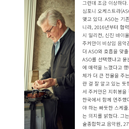
그런데 조금 이상하다. 
심포니 오케스트라(AS
맺고 있다. ASO는 
니라, 2016년부터 
시 밀리컨, 신진 바이
주커만이 비상임 음악감
더 ASO와 호흡을 맞
ASO를 선택했냐고 묻
에 매력을 느꼈다고 했
체가 더 큰 전율을 주
란 걸 잘 알고 있는 듯
서 주커만은 지휘봉을 
한국에서 함께 연주했다
야 하는 빠듯한 스케줄
는 의지를 밝혔다. 그는
술종합학교 음악원, 2