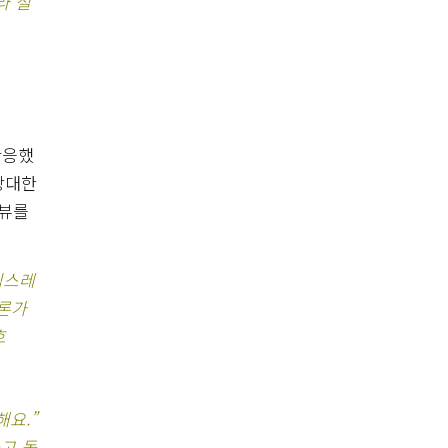
라 설
반응했
 방대한
터뷰를
심스레
디론가
호
요.”
고 돌