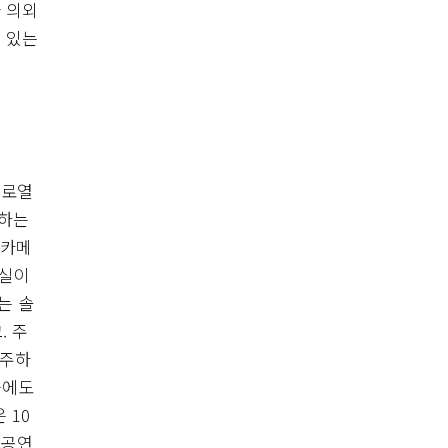
 의외
수 있는
 로열
어하는
·카메
사실이
는 솔
. 주
연주하
근에도
 10
 공연