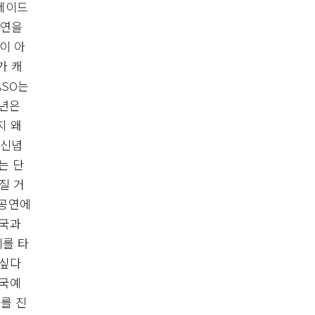
들레이드
인연을
이 아
가 캐
ASO는
2년은
지 왜
 신념
는 단
질 거
 공연에
중국과
기를 타
 싶다
한국예
를 진