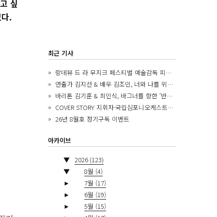
고 싶
였다.
최근 기사
랑데뷰 드 라 무지크 페스티벌 예술감독 피아니스트 김혜진, 5년간의 여정을 돌아보며
연출가 김지선 & 배우 김조민, 너와 나를 위한 ‘모두의 숲’에서 만나는 동심
바리톤 김기훈 & 최인식, 바그너를 향한 ‘반지 원정대’를 앞두고
COVER STORY 지휘자·국립심포니오케스트라 제8대 음악감독 로베르토 아바도
26년 8월호 정기구독 이벤트
아카이브
▼
2026
(123)
▼
8월
(4)
►
7월
(17)
►
6월
(19)
►
5월
(15)