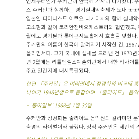
언제부터인가 주커만이 한국에 가까이 다가왔다. 주
스 주커만과 함께하는 경기실내악축제가 도내 곳곳
일본인 피아니스트 이쿠요 나카미치와 함께 실내악
고소현과 같이 코리안챔버오케스트라와 협연했고, 예
월에도 경기필과 롯데콘서트홀에서 호흡을 맞췄다.
주커만의 이름이 한국에 알려지기 시작한 건, 196
올리면서다. 그가 국내에 실체를 드러낸 건 1970년대.
년 2월에는 리틀엔젤스예술회관에서 내한 리사이틀을 
주요 일간지에 대서특필됐다.
한편 「주커만」은 여러면에서 정경화와 비교돼 
나이가 1948년생으로 동갑이며 「줄리아드」 음악
– ‘동아일보’ 1988년 1월 30일
주커만과 정경화는 줄리아드 음악원의 갈라미언 문
숙명의 라이벌이라 불렸다. 정작 주커만은 세간의 