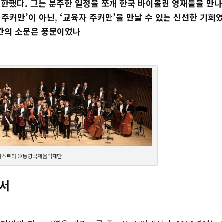
한했다. 그는 분주한 일정을 쪼개 한국 바이올린 영재들을 만나
주커만’이 아닌, ‘교육자 주커만’을 만날 수 있는 신선한 기회
그간의 소문은 풍문이었나
케스트라 ©통영국제음악재단
고서