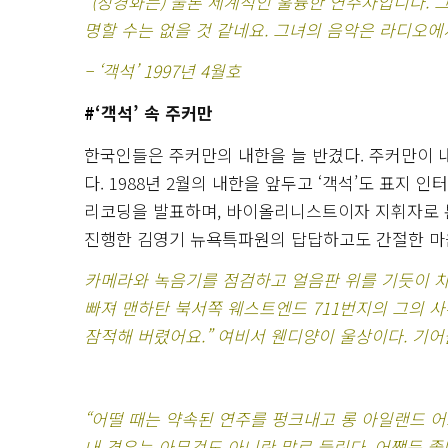
“(정경화는) 물론 세계적인 훌륭한 연주자입니다. 
명할 수는 없을 것 같네요. 그녀의 음악은 라디오에서
– ‘객석’ 1997년 4월호
#
‘객석’ 속 주커만
한국인들은 주커만의 내한을 늘 반겼다. 주커만이 
다. 1988년 2월의 내한을 앞두고 ‘객석’도 표지 
리코딩을 발표하며, 바이올리니스트이자 지휘자로 본
진행한 김영기 뉴욕특파원의 답답하고도 간절한 마
카메라와 녹음기를 점검하고 얼음판 위를 기듯이 차
빠져 맨하탄 북서쪽 웨스트엔드 711번지의 그의 
잠적해 버렸어요.” 여비서 웬디양이 울상이다. 기어들
“어떨 때는 약속된 연주를 펑크내고 롱 아일랜드 어
내 경우는 아무것도 아니란 말로 들린다. 어쨌든 좋