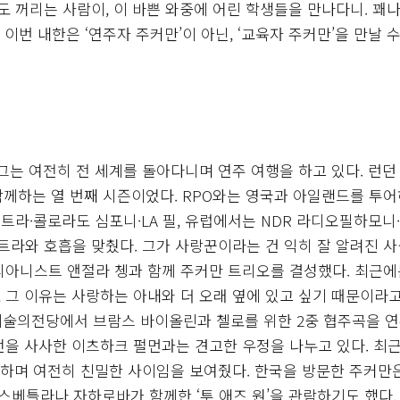
도 꺼리는 사람이, 이 바쁜 와중에 어린 학생들을 만나다니. 꽤나
이번 내한은 ‘연주자 주커만’이 아닌, ‘교육자 주커만’을 만날 
다. 그는 여전히 전 세계를 돌아다니며 연주 여행을 하고 있다. 런던
함께하는 열 번째 시즌이었다. RPO와는 영국과 아일랜드를 투
라·콜로라도 심포니·LA 필, 유럽에서는 NDR 라디오필하모니
라와 호흡을 맞췄다. 그가 사랑꾼이라는 건 익히 잘 알려진 
피아니스트 앤절라 쳉과 함께 주커만 트리오를 결성했다. 최근에
그 이유는 사랑하는 아내와 더 오래 옆에 있고 싶기 때문이라고
안예술의전당에서 브람스 바이올린과 첼로를 위한 2중 협주곡을 
언을 사사한 이츠하크 펄먼과는 견고한 우정을 나누고 있다. 최
하며 여전히 친밀한 사이임을 보여줬다. 한국을 방문한 주커만은
 스베틀라나 자하로바가 함께한 ‘투 애즈 원’을 관람하기도 했다.