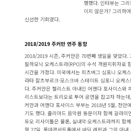
행했다. 인터뷰는 그리
이지 않은가? 그리하여 
신선한 기회였다.
2018/2019 주커만 연주 동향
2018/2019 시즌, 주커만은 70번째 생일을 맞았
필하모닉 오케스트라(RPO)의 수석 객원지휘자로 
시간을 가졌다. 미국에서는 피츠버그 심포니 오케스트
라타 잘츠부르크·모스크바 스테이트 심포니 오케스트
다. 주커만은 첼리스트 아내인 어맨다 포사이스와 
리스트보다는 트리오로 투어 공연을 잡고자 하는데, 
커만과 어맨다 포사이스 부부는 2018년 5월, 천
기도 했다. 줄리아드 음악원 동문이자 함께 갈라미
듀오 리사이틀은 물론, 실내악·오케스트라까지 함께
월 27일, 롯데콘서트홀에서 바딤 레핀과 그의 아내