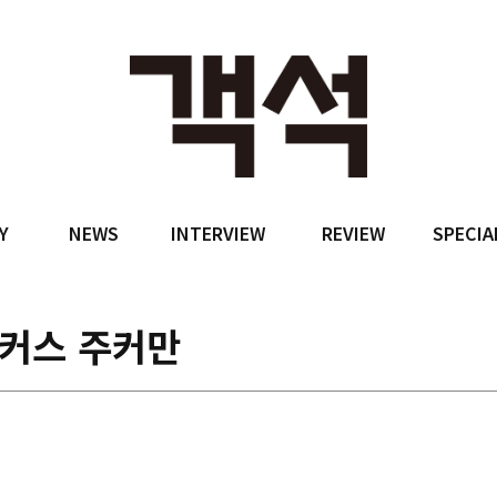
Y
NEWS
INTERVIEW
REVIEW
SPECIA
커스 주커만