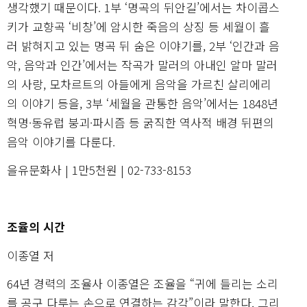
생각했기 때문이다. 1부 ‘명곡의 뒤안길’에서는 차이콥스
키가 교향곡 ‘비창’에 암시한 죽음의 상징 등 세월이 흘
러 밝혀지고 있는 명곡 뒤 숨은 이야기를, 2부 ‘인간과 음
악, 음악과 인간’에서는 작곡가 말러의 아내인 알마 말러
의 사랑, 모차르트의 아들에게 음악을 가르친 살리에리
의 이야기 등을, 3부 ‘세월을 관통한 음악’에서는 1848년
혁명·동유럽 붕괴·파시즘 등 굵직한 역사적 배경 뒤편의
음악 이야기를 다룬다.
을유문화사 | 1만5천원 | 02-733-8153
조율의 시간
이종열 저
64년 경력의 조율사 이종열은 조율을 “귀에 들리는 소리
를 공구 다루는 손으로 연결하는 감각”이라 말한다. 그리