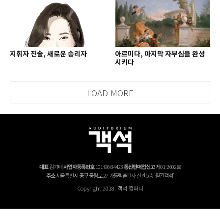
지휘자 진솔, 새로운 승리자
아르미다, 마지막 자부심을 완성
시키다
LOAD MORE
대표
김기태
사업자등록번호
101-86-84423
통신판매업신고
제01-2602호
주소
서울특별시 중구 중림로 27 가톨릭출판사 신관 5층 '월간객석'
Copyright 2018. 객석 컴퍼니