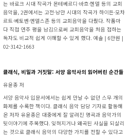
는 바로크 시대 작곡가 몬테베르디·바흐·헨델 등의 교회
음악을, 2권에서는 고전·낭만 시대의 작곡가 하이든·모차
르트·베토벤·멘델스존 등의 교회음악을 다뤘다. 작품마
다 직접 연주 평을 남김으로써 교회음악을 처음 접하는
독자도 비교적 쉽게 이해할 수 있게 했다. 예솔 | 6만원 |
02-3142-1663
클래식, 비밀과 거짓말: 서양 음악사의 잃어버린 순간들
유윤종 저
서양 음악사 입문서에서는 쉽게 만날 수 없던 스무 개의
화제를 수록한 책이다. 클래식 음악 담당 기자로 활동해
온 저자 유윤종은 대중에게 잘 알려진 명곡과 음악가의
뒷이야기에 주목했다. 잊혀지거나 왜곡된 사실을 되살리
는 것으로 클래식 음악의 다양한 가치를 전할 수 있다고