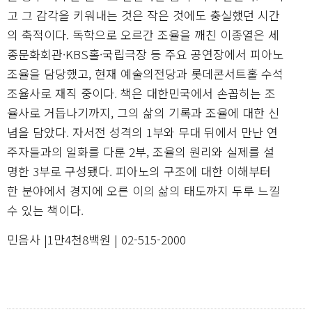
고 그 감각을 키워내는 것은 작은 것에도 충실했던 시간
의 축적이다. 독학으로 오르간 조율을 깨친 이종열은 세
종문화회관·KBS홀·국립극장 등 주요 공연장에서 피아노
조율을 담당했고, 현재 예술의전당과 롯데콘서트홀 수석
조율사로 재직 중이다. 책은 대한민국에서 손꼽히는 조
율사로 거듭나기까지, 그의 삶의 기록과 조율에 대한 신
념을 담았다. 자서전 성격의 1부와 무대 뒤에서 만난 연
주자들과의 일화를 다룬 2부, 조율의 원리와 실제를 설
명한 3부로 구성됐다. 피아노의 구조에 대한 이해부터
한 분야에서 경지에 오른 이의 삶의 태도까지 두루 느낄
수 있는 책이다.
민음사 |1만4천8백원 | 02-515-2000