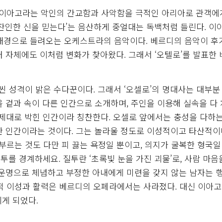
면 이아고라는 악인의 간교함과 사악함을 극적인 아리아로 관객에
 잔인한 신을 믿는다’는 음산하게 중얼대는 독백처럼 들린다. 이
 배경으로 들려오는 오케스트라의 음악이다. 베르디의 음악이 후
 자체에도 이처럼 변화가 찾아왔다. 그래서 ‘오텔로’를 발표한
 성격이 밝은 수다꾼이다. 그래서 ‘오셀로’의 명대사는 대부분
 겉과 속이 다른 인간으로 소개하며, 주인을 이용해 실속을 다
 제대로 박힌 인간이라 칭찬한다. 오셀로 앞에서는 충성을 다하
한 인간이라는 것이다. 그는 놀라울 정도로 이성적이고 타산적이
부르는 것도 다만 피 끓는 욕정일 뿐이고, 의지가 굴복한 형국일
투를 경계하세요. 질투란 ‘초록빛 눈을 가진 괴물’로, 사람 마음
 운명으로 체념하고 부정한 아내에게 미련을 갖지 않는 남자는 
적 이성과 활력은 베르디의 오페라에서는 사라졌다. 대신 이아고
게 되었다.