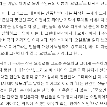
라는 이탈리아어로 쓰여 주인공의 이름이 ‘오텔로’로 바뀌게 된다
심이다. 그리고 그 배후에는 인종차별이라는 복잡한 문제가 도
 취급받지 못했던 흑인이면서도 뛰어난 지략과 무예로 베네치아
차이’를 받아들이지 않는 백인들의 증오와 피부색 및 출신에 대
를 살해하고 파멸에 이른다. 그런데 원작에서나 오페라에서나 주
 비극의 기획자인 이아고다. 셰익스피어의 ‘오셀로’를 읽다 보
정도로 이아고라는 인물의 개성이 탁월하게 강조되며, 베르디 자
 오래 고민하다가 결국 ‘오텔로’로 지었다고 한다.
가까이에 두려는 상관 오셀로를 그토록 증오하고 그에게 복수하려
 못한 데 대한 앙심, 그리고 베네치아의 모든 귀족 남자가 선
 대한 집단적·인종적 증오가 상세히 언급된다. 오페라에선 이보
)에서 태어났노라”고 말하는 이아고의 아리아 ‘나는 잔인한 신을
 것이 즐겁다는 이아고는 천국이나 지옥을 믿지 않는다. “죽으면
 그는 단호한 무신론자다. 무신론을 악과 등치시키려는 이탈리아
의 이아고는 악행에 뚜렷한 이유가 없는 ‘천성적 악인’으로 묘사