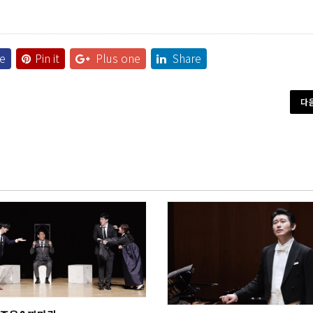
e
Pin it
Plus one
Share
다