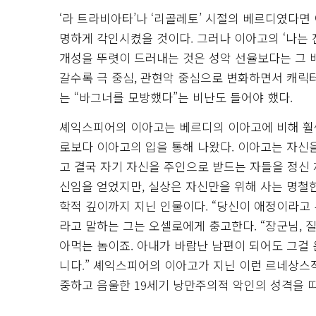
‘라 트라비아타’나 ‘리골레토’ 시절의 베르디였다
명하게 각인시켰을 것이다. 그러나 이아고의 ‘나는
개성을 뚜렷이 드러내는 것은 성악 선율보다는 그
갈수록 극 중심, 관현악 중심으로 변화하면서 캐릭터
는 “바그너를 모방했다”는 비난도 들어야 했다.
셰익스피어의 이아고는 베르디의 이아고에 비해 훨씬
로보다 이아고의 입을 통해 나왔다. 이아고는 자신을
고 결국 자기 자신을 주인으로 받드는 자들을 정신
신임을 얻었지만, 실상은 자신만을 위해 사는 명철
학적 깊이까지 지닌 인물이다. “당신이 애정이라고 
라고 말하는 그는 오셀로에게 충고한다. “장군님, 질
아먹는 놈이죠. 아내가 바람난 남편이 되어도 그걸
니다.” 셰익스피어의 이아고가 지닌 이런 르네상스
중하고 음울한 19세기 낭만주의적 악인의 성격을 띠