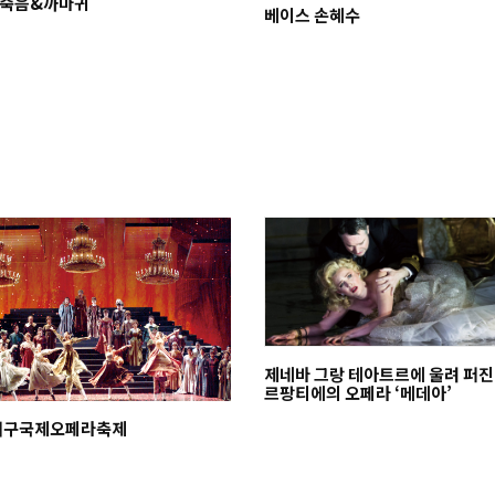
 죽음&까마귀
베이스 손혜수
제네바 그랑 테아트르에 울려 퍼진
르팡티에의 오페라 ‘메데아’
 대구국제오페라축제