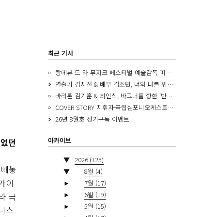
최근 기사
랑데뷰 드 라 무지크 페스티벌 예술감독 피아니스트 김혜진, 5년간의 여정을 돌아보며
연출가 김지선 & 배우 김조민, 너와 나를 위한 ‘모두의 숲’에서 만나는 동심
바리톤 김기훈 & 최인식, 바그너를 향한 ‘반지 원정대’를 앞두고
COVER STORY 지휘자·국립심포니오케스트라 제8대 음악감독 로베르토 아바도
26년 8월호 정기구독 이벤트
아카이브
이었던
▼
2026
(123)
 빼놓
▼
8월
(4)
곡가이
►
7월
(17)
►
6월
(19)
라 극
►
5월
(15)
베니스