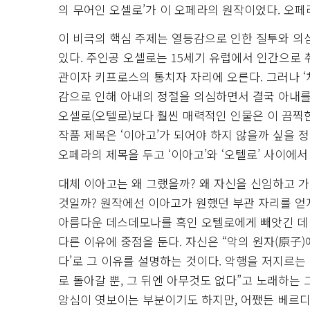
의 무어인 오셀로’가 이 오페라의 원작이었다. 오페
이 비극의 핵심 주제는 열등감으로 인한 질투와 의
있다. 주인공 오셀로는 15세기 유럽에서 인간으로
관이자 키프로스의 통치자 자리에 오른다. 그러나 ‘
감으로 인해 아내의 정절을 의심하면서 결국 아내
오셀로(오텔로)보다 훨씬 매력적인 인물은 이 끔찍한
작품 제목은 ‘이아고’가 되어야 하지 않을까 싶을 
오페라의 제목을 두고 ‘이아고’와 ‘오텔로’ 사이에서
대체 이아고는 왜 그랬을까? 왜 자신을 신임하고 
것일까? 원작에선 이아고가 원했던 부관 자리를 얻지
아름다운 데스데모나를 흑인 오텔로에게 빼앗긴 데
다른 이유에 중점을 둔다. 자신은 “악의 원자(原子
다’로 그 이유를 설명하는 것이다. 악행을 저지르는
로 돌아갈 뿐, 그 뒤엔 아무것도 없다”고 노래하는
앙심이 엿보이는 부분이기도 하지만, 어쨌든 베르디