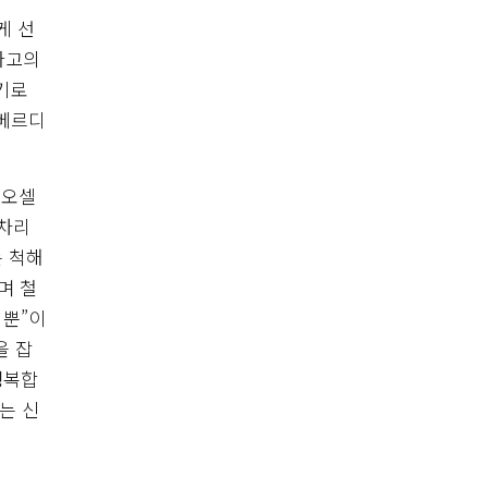
게 선
아고의
기로
 베르디
 오셀
 차리
는 척해
며 철
 뿐”이
을 잡
행복합
는 신