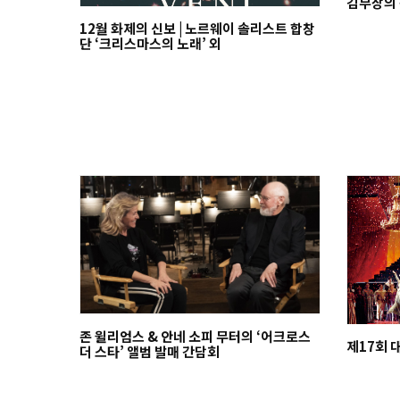
김부장의
12월 화제의 신보 | 노르웨이 솔리스트 합창
단 ‘크리스마스의 노래’ 외
존 윌리엄스 & 안네 소피 무터의 ‘어크로스
제17회
더 스타’ 앨범 발매 간담회