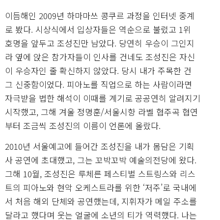
이듬해인 2009년 하마마쓰 콩쿠르 과정을 인터넷 중계
로 봤다. 시상식에서 입상자들은 역순으로 불렸고 1위
호명을 앞두고 조성진만 남았다. 당연히 우승이 그인지
라 옆에 앉은 참가자들이 인사를 건네도 조성진은 자신
이 우승자인 줄 확신하지 않았다. 당시 내가 주목한 건
그 신중함이었다. 피아노를 직업으로 하는 사람이라면
자극받을 법한 해석이 이때를 계기로 공공연히 알려지기
시작했고, 그해 겨울 정명훈/서울시향 라벨 협주곡 협연
부터 조금씩 조성진의 이름이 언론에 올랐다.
2010년 서울예고에 들어간 조성진을 내가 몸담은 기획
사 공연에 초대했고, 그는 꼬박꼬박 예술의전당에 왔다.
그해 10월, 조성진은 루체른 페스티벌 스트링스와 리스
트의 피아노와 현악 오케스트라를 위한 ‘저주’로 국내에
서 처음 해외 단체와 공연했는데, 지휘자가 메일 주소를
달라고 했다며 웃는 얼굴에 소년의 티가 역력했다. 나는