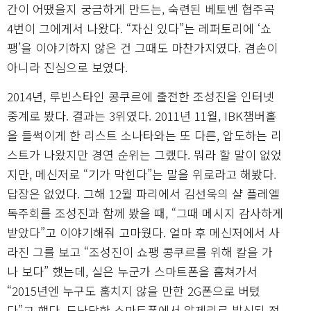
간이 어땠을지 궁금하게 만드는, 숙련된 베토벤 협주곡
4번이 그에게서 나왔다. “자신 있다”는 레퍼토리에 ‘쇼
팽’을 이야기하지 않은 건 그때도 마찬가지였다. 겸손이
아니라 진심으로 보였다.
2014년, 루빈스타인 콩쿠르에 출전한 조성진을 인터넷
중계로 봤다. 결과는 3위였다. 2011년 11월, IBK챔버홀
을 들썩이게 한 리스트 소나타와는 또 다른, 압도하는 리
스트가 나왔지만 경연 순위는 그랬다. 뭐라 할 말이 없었
지만, 메신저로 “기가 막힌다”는 말을 위로라고 해봤다.
답장은 없었다. 그해 12월 파리에서 김선욱의 샬 플레엘
독주회를 조성진과 함께 봤을 때, “그때 메시지 감사하게
받았다”고 이야기해줘 고마웠다. 얼마 후 메신저에서 사
라진 그를 보고 “조성진이 쇼팽 콩쿠르를 위해 칼을 가
나 보다” 했는데, 실은 누군가 스마트폰을 훔쳐가서
“2015년엔 누구도 훔치지 않을 만한 2G폰으로 버텼
다”고 했다. 도난당한 스마트폰에서 알제리로 발신된 전