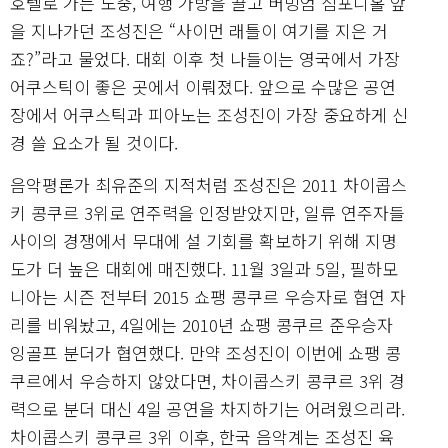
호텔로 가는 도중, 여행 가방을 끌고 버밍엄 심포니홀 앞
을 지나가던 조성진은 “사이먼 래틀이 여기를 지은 거
죠?”라고 물었다. 대회 이후 첫 나들이는 영국에서 가장
어쿠스틱이 좋은 곳에서 이뤄졌다. 앞으로 수많은 공연
장에서 어쿠스틱과 피아노는 조성진이 가장 중요하게 신
경 쓸 요소가 될 것이다.
음악평론가 최유준의 지적처럼 조성진은 2011 차이콥스
키 콩쿠르 3위로 연주력을 인정받았지만, 일류 연주자들
사이의 경쟁에서 무대에 설 기회를 확보하기 위해 지명
도가 더 높은 대회에 매진했다. 11월 3일과 5일, 필하모
니아는 시즌 전부터 2015 쇼팽 콩쿠르 우승자로 협연 자
리를 비워놨고, 4일에는 2010년 쇼팽 콩쿠르 준우승자
잉골프 분더가 협연했다. 만약 조성진이 이번에 쇼팽 콩
쿠르에서 우승하지 않았다면, 차이콥스키 콩쿠르 3위 경
력으로 분더 대신 4일 공연을 차지하기는 어려웠으리라.
차이콥스키 콩쿠르 3위 이후, 한국 음악계는 조성진 육