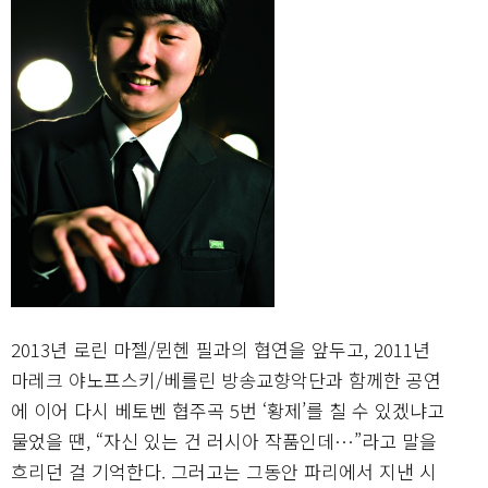
2013년 로린 마젤/뮌헨 필과의 협연을 앞두고, 2011년
마레크 야노프스키/베를린 방송교향악단과 함께한 공연
에 이어 다시 베토벤 협주곡 5번 ‘황제’를 칠 수 있겠냐고
물었을 땐, “자신 있는 건 러시아 작품인데…”라고 말을
흐리던 걸 기억한다. 그러고는 그동안 파리에서 지낸 시