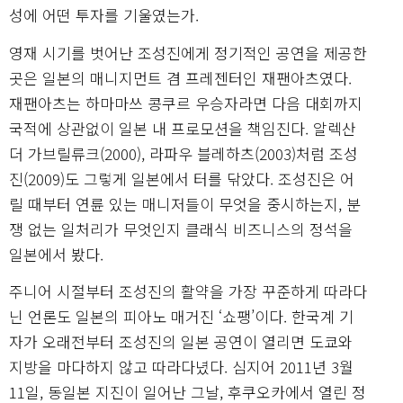
성에 어떤 투자를 기울였는가.
영재 시기를 벗어난 조성진에게 정기적인 공연을 제공한
곳은 일본의 매니지먼트 겸 프레젠터인 재팬아츠였다.
재팬아츠는 하마마쓰 콩쿠르 우승자라면 다음 대회까지
국적에 상관없이 일본 내 프로모션을 책임진다. 알렉산
더 가브릴류크(2000), 라파우 블레하츠(2003)처럼 조성
진(2009)도 그렇게 일본에서 터를 닦았다. 조성진은 어
릴 때부터 연륜 있는 매니저들이 무엇을 중시하는지, 분
쟁 없는 일처리가 무엇인지 클래식 비즈니스의 정석을
일본에서 봤다.
주니어 시절부터 조성진의 활약을 가장 꾸준하게 따라다
닌 언론도 일본의 피아노 매거진 ‘쇼팽’이다. 한국계 기
자가 오래전부터 조성진의 일본 공연이 열리면 도쿄와
지방을 마다하지 않고 따라다녔다. 심지어 2011년 3월
11일, 동일본 지진이 일어난 그날, 후쿠오카에서 열린 정