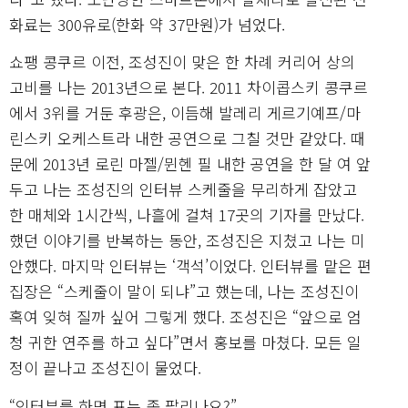
화료는 300유로(한화 약 37만원)가 넘었다.
쇼팽 콩쿠르 이전, 조성진이 맞은 한 차례 커리어 상의
고비를 나는 2013년으로 본다. 2011 차이콥스키 콩쿠르
에서 3위를 거둔 후광은, 이듬해 발레리 게르기예프/마
린스키 오케스트라 내한 공연으로 그칠 것만 같았다. 때
문에 2013년 로린 마젤/뮌헨 필 내한 공연을 한 달 여 앞
두고 나는 조성진의 인터뷰 스케줄을 무리하게 잡았고
한 매체와 1시간씩, 나흘에 걸쳐 17곳의 기자를 만났다.
했던 이야기를 반복하는 동안, 조성진은 지쳤고 나는 미
안했다. 마지막 인터뷰는 ‘객석’이었다. 인터뷰를 맡은 편
집장은 “스케줄이 말이 되냐”고 했는데, 나는 조성진이
혹여 잊혀 질까 싶어 그렇게 했다. 조성진은 “앞으로 엄
청 귀한 연주를 하고 싶다”면서 홍보를 마쳤다. 모든 일
정이 끝나고 조성진이 물었다.
“인터뷰를 하면 표는 좀 팔리나요?”