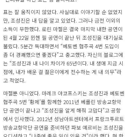
표는 잘 움직이지 않았다. 사실대로 이야기할 순 없었지
만, 조성진은 내 답을 알고 있었다. 그러나 금전 이외의
소득이 무한했다. 로린 마젤은 결국 마지막 내한 공연이
된 4월 22일 뮌헨 필 공연이 끝난 뒤 조성진을 대기실로
불렀다. 5분간 독대하면서 “베토벤 협주곡 4번 도입이
좀 더 경쾌했으면 좋겠다”고 충고했다. 자신의 블로그에
는 “조성진과 내 나이 차이가 65년이다. 내 생애 지금 시
점에, 내가 배운 걸 젊은이에게 전수하는 게 내 의무”라
고 적었다.
마젤뿐 아니었다. 마레크 야코프스키는 조성진과 베토벤
협주곡 5번 ‘황제’를 함께한 2011년 베를린 방송교향악
단 공연이 끝나고 “조성진을 알게 해줘 고맙다”고 공항
에서 인사했다. 2012년 성남아트센터에서 프랑크푸르트
방송교향악단 공연을 준비하던 파보 예르비는 조성진을
오디션하고 “나중에 좋은 일이 있을 것”이라 했다. 현 한