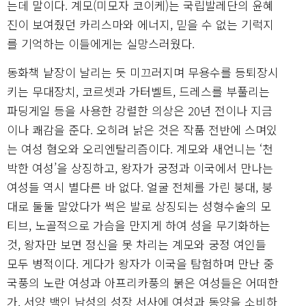
는데 말이다. 계모(미모자 코이케)는 국립발레단의 윤혜
진이 보여줬던 카리스마와 에너지, 믿을 수 없는 기럭지
를 기억하는 이들에게는 실망스러웠다.
동화책 낱장이 날리는 듯 미끄러지며 무용수를 등퇴장시
키는 무대장치, 코르셋과 가터벨트, 드레스를 부풀리는
파딩게일 등을 사용한 강렬한 의상은 20년 전이나 지금
이나 쾌감을 준다. 오히려 낡은 것은 작품 전반에 스며있
는 여성 혐오와 오리엔탈리즘이다. 계모와 새언니는 ‘천
박한 여성’을 상징하고, 왕자가 궁정과 이국에서 만나는
여성들 역시 별다른 바 없다. 얼굴 전체를 가린 붕대, 붕
대로 둘둘 말았다가 썩은 발로 상징되는 성형수술의 모
티브, 노골적으로 가슴을 만지게 하여 성을 무기화하는
것, 왕자만 보면 정신을 못 차리는 계모와 궁정 여인들
모두 병적이다. 게다가 왕자가 이국을 탐험하며 만난 중
국풍의 노란 여성과 아프리카풍의 붉은 여성들은 어떠한
가. 서양 백인 남성의 성장 서사에 여성과 동양을 소비하