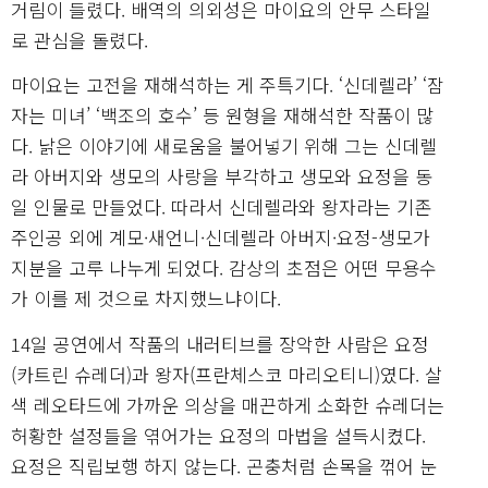
거림이 들렸다. 배역의 의외성은 마이요의 안무 스타일
로 관심을 돌렸다.
마이요는 고전을 재해석하는 게 주특기다. ‘신데렐라’ ‘잠
자는 미녀’ ‘백조의 호수’ 등 원형을 재해석한 작품이 많
다. 낡은 이야기에 새로움을 불어넣기 위해 그는 신데렐
라 아버지와 생모의 사랑을 부각하고 생모와 요정을 동
일 인물로 만들었다. 따라서 신데렐라와 왕자라는 기존
주인공 외에 계모·새언니·신데렐라 아버지·요정-생모가
지분을 고루 나누게 되었다. 감상의 초점은 어떤 무용수
가 이를 제 것으로 차지했느냐이다.
14일 공연에서 작품의 내러티브를 장악한 사람은 요정
(카트린 슈레더)과 왕자(프란체스코 마리오티니)였다. 살
색 레오타드에 가까운 의상을 매끈하게 소화한 슈레더는
허황한 설정들을 엮어가는 요정의 마법을 설득시켰다.
요정은 직립보행 하지 않는다. 곤충처럼 손목을 꺾어 눈