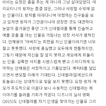
비비는 요정은 춤을 추는 게 아니라 그냥 살아있었다. 마
리오티니의 왕자는 흠결 많은, 그러나 사랑할 수밖에 없
는 인물이다. 왕자를 따라다니며 아첨하는 친구들을 보
고 있자면 왕자가 그만큼이나마 성장한 것도 대견하다.
눈앞의 즐거움만 좇던 그가 신데렐라를 통해 진솔하고
예를 갖출 줄 아는 인물로 거듭나는 성장 서사가 펼쳐진
다. 안재용의 ‘아버지’는 회한을 지닌 인물이라기엔 너무
젊고 풋풋했다. 사랑에 충실했고 모두에게 젠틀하지만,
그렇기 때문에 자신을 잘 알지 못하고 계모에게 휘둘리
는 인물. 길쭉한 사지를 시원스럽게 뻗고 스피디하게 도
약하는 안재용은 서정적이고 기품있었다. 캐릭터를 덧입
으면서 변모할 미래가 기대된다. 신데렐라(알레산드라
토뇰로니)는 상대적으로 빛을 보지 못했다. 요정-왕자-계
모가 주도적으로 이끌다 보니 수동적인 신데렐라는 제
이야기를 들려줄 기회가 적었다. 디즈니의 실사 영화
(2015)도 신데렐라를 자기 인생을 찾아가는 인물로 그리