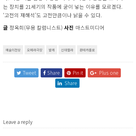
는 장치를 21세기의 작품에 굳이 넣는 이유를 모르겠다.
‘고전의 재해석’도 고전만큼이나 낡을 수 있다.
글
정옥희(무용 칼럼니스트)
사진
마스트미디어
예술의전당
오페라극장
발레
신데렐라
몬테카를로
Tweet
Share
Pin it
Plus one
Share
Leave a reply