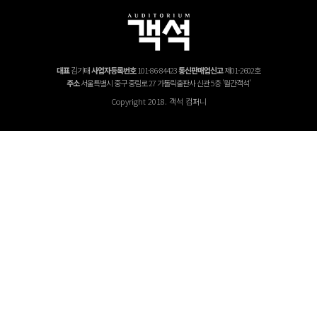
대표
김기태
사업자등록번호
101-86-84423
통신판매업신고
제01-2602호
주소
서울특별시 중구 중림로 27 가톨릭출판사 신관 5층 '월간객석'
Copyright 2018. 객석 컴퍼니