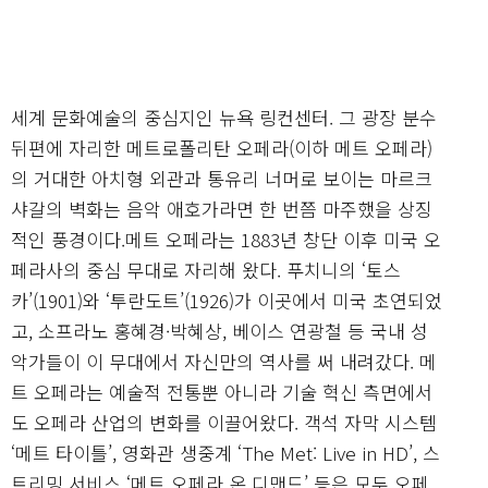
세계 문화예술의 중심지인 뉴욕 링컨센터. 그 광장 분수
뒤편에 자리한 메트로폴리탄 오페라(이하 메트 오페라)
의 거대한 아치형 외관과 통유리 너머로 보이는 마르크
샤갈의 벽화는 음악 애호가라면 한 번쯤 마주했을 상징
적인 풍경이다.메트 오페라는 1883년 창단 이후 미국 오
페라사의 중심 무대로 자리해 왔다. 푸치니의 ‘토스
카’(1901)와 ‘투란도트’(1926)가 이곳에서 미국 초연되었
고, 소프라노 홍혜경·박혜상, 베이스 연광철 등 국내 성
악가들이 이 무대에서 자신만의 역사를 써 내려갔다. 메
트 오페라는 예술적 전통뿐 아니라 기술 혁신 측면에서
도 오페라 산업의 변화를 이끌어왔다. 객석 자막 시스템
‘메트 타이틀’, 영화관 생중계 ‘The Met: Live in HD’, 스
트리밍 서비스 ‘메트 오페라 온 디맨드’ 등은 모두 오페