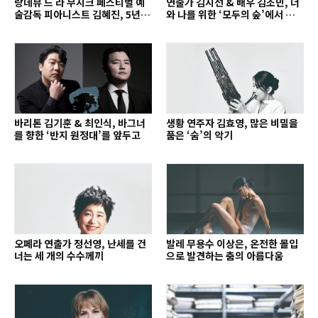
랑데뷰 드 라 무지크 페스티벌 예
연출가 김지선 & 배우 김조민, 너
술감독 피아니스트 김혜진, 5년간
와 나를 위한 ‘모두의 숲’에서 만나
의 여정을 돌아보며
는 동심
바리톤 김기훈 & 최인식, 바그너
생황 연주자 김효영, 많은 비밀을
를 향한 ‘반지 원정대’를 앞두고
품은 ‘숨’의 악기
오페라 연출가 정선영, 난세를 건
발레 무용수 이상은, 온전한 몰입
너는 세 개의 수수께끼
으로 발견하는 춤의 아름다움