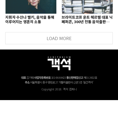
지휘자 수산나 멜키, 음악을 통해
브라이트코프 운트 헤르텔 대표 닉
이루어지는 영혼의 소통
페퍼콘, 300년 전통 음악출판사의
치열한 경영 철학
LOAD MORE
대표
김기태
사업자등록번호
101-86-84423
통신판매업신고
제01-2602호
주소
서울특별시 중구 중림로 27 가톨릭출판사 신관 5층 '월간객석'
Copyright 2018. 객석 컴퍼니