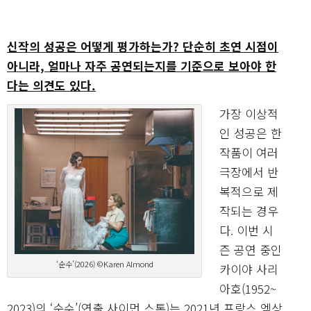
신작의 성공은 어떻게 평가하는가? 단순히 초연 시점이
아니라, 얼마나 자주 공연되는지를 기준으로 보아야 한
다는 의견도 있다.
가장 이상적
인 성공은 한
작품이 여러
극장에서 반
복적으로 제
작되는 경우
다. 이번 시
즌 공연 중인
‘순수’(2026) ©Karen Almond
카이야 사리
아호(1952~
2023)의 ‘순수’(연출 사이먼 스톤)는 2021년 프랑스 엑상