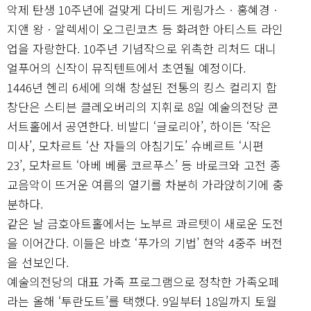
악제 탄생 10주년에 걸맞게 다비드 게링가스ㆍ홍혜경ㆍ
지앤 왕ㆍ알렉세이 오그린코츠 등 화려한 아티스트 라인
업을 자랑한다. 10주년 기념작으로 위촉한 리처드 대니
얼푸어의 신작이 뮤직텐트에서 초연될 예정이다.
1446년 헨리 6세에 의해 창설된 전통의 킹스 컬리지 합
창단은 스티븐 클레오버리의 지휘로 8일 예술의전당 콘
서트홀에서 공연한다. 비발디 ‘글로리아’, 하이든 ‘작은
미사’, 모차르트 ‘산 자들의 아침기도’ 슈베르트 ‘시편
23’, 모차르트 ‘아베 베룸 코르푸스’ 등 바로크와 고전 종
교음악이 뜨거운 여름의 열기를 차분히 가라앉히기에 충
분하다.
같은 날 금호아트홀에서는 노부르 콰르텟이 새로운 도전
을 이어간다. 이들은 바흐 ‘푸가의 기법’ 현악 4중주 버전
을 선보인다.
예술의전당의 대표 가족 프로그램으로 정착한 가족오페
라는 올해 ‘투란도트’를 택했다. 9일부터 18일까지 토월