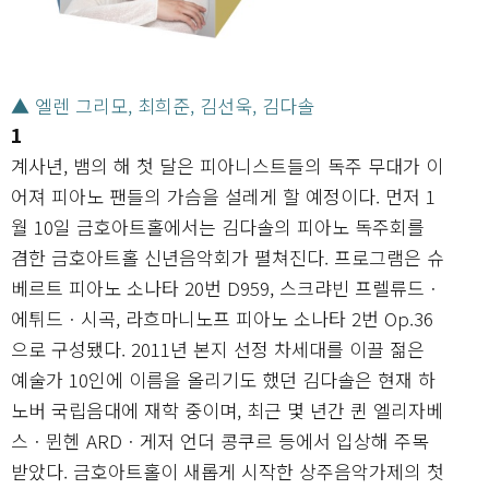
▲ 엘렌 그리모, 최희준, 김선욱, 김다솔
1
계사년, 뱀의 해 첫 달은 피아니스트들의 독주 무대가 이
어져 피아노 팬들의 가슴을 설레게 할 예정이다. 먼저 1
월 10일 금호아트홀에서는 김다솔의 피아노 독주회를
겸한 금호아트홀 신년음악회가 펼쳐진다. 프로그램은 슈
베르트 피아노 소나타 20번 D959, 스크랴빈 프렐류드ㆍ
에튀드ㆍ시곡, 라흐마니노프 피아노 소나타 2번 Op.36
으로 구성됐다. 2011년 본지 선정 차세대를 이끌 젊은
예술가 10인에 이름을 올리기도 했던 김다솔은 현재 하
노버 국립음대에 재학 중이며, 최근 몇 년간 퀸 엘리자베
스ㆍ뮌헨 ARDㆍ게저 언더 콩쿠르 등에서 입상해 주목
받았다. 금호아트홀이 새롭게 시작한 상주음악가제의 첫