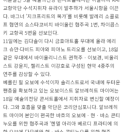
교향악단 수석지휘자 유라이 발추하가 서울시향을 이끈
다. 바그너 ‘지크프리트의 목가’를 비롯해 발레리 소콜로
프 협연의 쇼스타코비치 바이올린 협주곡 1번, 차이콥스
키 교향곡 5번을 선보인다.
11일에는 김다솔이 다시 금호아트홀 무대에 올라 에리
크 슈만·다비드 피아와 피아노 트리오를 선보이고, 18일
같은 무대에서 바이올리니스트 권혁주ㆍ이보경, 비올리
스트 강윤지, 첼리스트 이강호로 구성된 현악 4중주의
연주를 감상할 수 있다.
베를린 필 오보에 수석이자 솔리스트로서 국내에 두터운
팬층을 확보하고 있는 오보이스트 알브레히트 마이어는
18일 예술의전당 콘서트홀에서 지휘자로 변신할 예정이
다. 그와 호흡을 맞출 악단은 코리안심포니다. 알브레히
트 마이어 본인이 편곡한 바흐의 오보에ㆍ현ㆍ바소 콘티
누오를 위한 협주곡과 ‘헨델 아리아 베르디 프라티에 의
한 오보에 다모레와 현ㆍ바소 콘티누오를 위한 협주