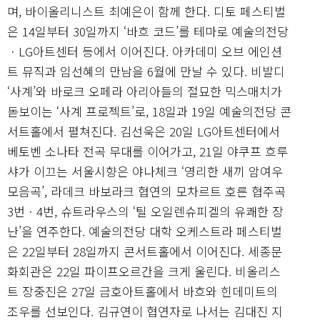
며, 바이올리니스트 최예은이 함께 한다. 디토 페스티벌
은 14일부터 30일까지 ‘바흐 코드’를 테마로 예술의전당
ㆍLG아트센터 등에서 이어진다. 아카데미 오브 에인션
트 뮤직과 임선혜의 만남을 6월에 만날 수 있다. 비발디
‘사계’와 바로크 오페라 아리아들의 절묘한 믹스매치가
돋보이는 ‘사계 프로젝트’로, 18일과 19일 예술의전당 콘
서트홀에서 펼쳐진다. 김선욱은 20일 LG아트센터에서
베토벤 소나타 전곡 무대를 이어가고, 21일 야쿠프 흐루
샤가 이끄는 서울시향은 야나체크 ‘영리한 새끼 암여우
모음곡’, 라데크 바보라크 협연의 모차르트 호른 협주곡
3번ㆍ4번, 슈트라우스의 ‘틸 오일렌슈피겔의 유쾌한 장
난’을 연주한다. 예술의전당 대학 오케스트라 페스티벌
은 22일부터 28일까지 콘서트홀에서 이어진다. 세종문
화회관은 22일 파이프오르간을 크게 울린다. 비올리스
트 장중진은 27일 금호아트홀에서 바흐와 힌데미트의
조우를 선보인다. 김규연이 협연자로 나서는 김대진 지