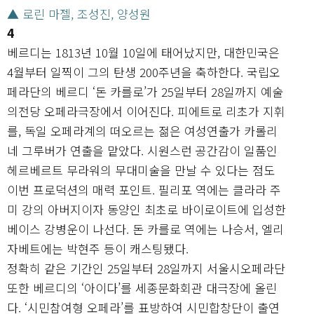
▲ 로린 마젤, 조성진, 양성원
4
베르디는 1813년 10월 10일에 태어났지만, 대한민국은
4월부터 일찍이 그의 탄생 200주년을 축하한다. 국립오
페라단의 베르디 ‘돈 카를로’가 25일부터 28일까지 예술
의전당 오페라극장에서 이어진다. 피에트로 리초가 지휘
를, 독일 오페라계의 떠오르는 젊은 여성연출가 카롤리
네 그루버가 연출을 맡았다. 시원스런 공간감이 일품인
헤르베르트 무라워의 무대미술을 만날 수 있다는 점도
이번 프로덕션의 매력 포인트. 필리포 역에는 클라라 주
미 강의 아버지이자 동양인 최초로 바이로이트에 입성한
베이스 강병운이 나선다. 돈 카를로 역에는 나승서, 엘리
자베트에는 박현주 등이 캐스팅됐다.
정확히 같은 기간인 25일부터 28일까지 서울시오페라단
또한 베르디의 ‘아이다’를 세종문화회관 대극장에 올린
다. ‘시민참여형 오페라’를 표방하여 시민합창단이 출연