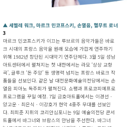
▲ 세멜레 워크, 마르크 민코프스키, 손열음, 헬무트 로너
3
마르크 민코프스키가 이끄는 루브르의 음악가들은 바로
크 시대의 프랑스 음악을 원래 모습에 가깝게 연주하기
위해 1982년 창단된 시대악기 연주단체다. 3월 5일 성남
아트센터에서 펼쳐지는 첫 내한에서는 라모 ‘상상 교향
곡’, 글루크 ‘돈 주앙’ 등 생명력 넘치는 프랑스 바로크 작
품들을 선보인다. 같은 날 대전문화예술의전당에서는 손
열음 피아노 독주회가 펼쳐진다. 쇼팽과 프로코피예프로
프로그램을 꾸밀 예정. 7일 금호아트홀에서는 이경선ㆍ
양고운ㆍ최은식ㆍ이강호가 현악 4중주 무대를 선보인
다. 최희준 지휘의 코리안심포니는 9일 예술의전당 콘서
트홀에서 바그너와 브람스의 만남을 주선한다. 바그너