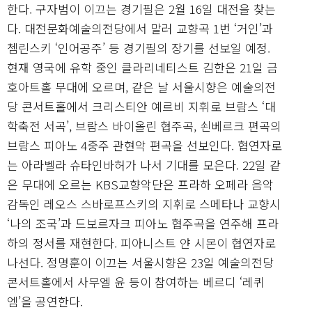
한다. 구자범이 이끄는 경기필은 2월 16일 대전을 찾는
다. 대전문화예술의전당에서 말러 교향곡 1번 ‘거인’과
쳄린스키 ‘인어공주’ 등 경기필의 장기를 선보일 예정.
현재 영국에 유학 중인 클라리네티스트 김한은 21일 금
호아트홀 무대에 오르며, 같은 날 서울시향은 예술의전
당 콘서트홀에서 크리스티안 예르비 지휘로 브람스 ‘대
학축전 서곡’, 브람스 바이올린 협주곡, 쇤베르크 편곡의
브람스 피아노 4중주 관현악 편곡을 선보인다. 협연자로
는 아라벨라 슈타인바허가 나서 기대를 모은다. 22일 같
은 무대에 오르는 KBS교향악단은 프라하 오페라 음악
감독인 레오스 스바로프스키의 지휘로 스메타나 교향시
‘나의 조국’과 드보르자크 피아노 협주곡을 연주해 프라
하의 정서를 재현한다. 피아니스트 얀 시몬이 협연자로
나선다. 정명훈이 이끄는 서울시향은 23일 예술의전당
콘서트홀에서 사무엘 윤 등이 참여하는 베르디 ‘레퀴
엠’을 공연한다.