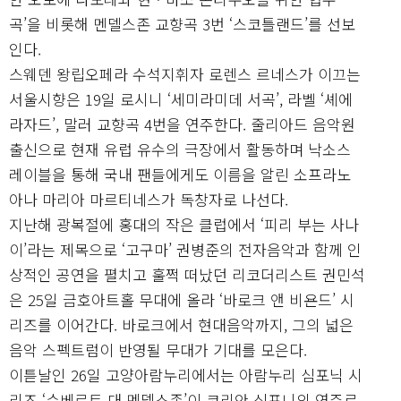
곡’을 비롯해 멘델스존 교향곡 3번 ‘스코틀랜드’를 선보
인다.
스웨덴 왕립오페라 수석지휘자 로렌스 르네스가 이끄는
서울시향은 19일 로시니 ‘세미라미데 서곡’, 라벨 ‘셰에
라자드’, 말러 교향곡 4번을 연주한다. 줄리아드 음악원
출신으로 현재 유럽 유수의 극장에서 활동하며 낙소스
레이블을 통해 국내 팬들에게도 이름을 알린 소프라노
아나 마리아 마르티네스가 독창자로 나선다.
지난해 광복절에 홍대의 작은 클럽에서 ‘피리 부는 사나
이’라는 제목으로 ‘고구마’ 권병준의 전자음악과 함께 인
상적인 공연을 펼치고 훌쩍 떠났던 리코더리스트 권민석
은 25일 금호아트홀 무대에 올라 ‘바로크 앤 비욘드’ 시
리즈를 이어간다. 바로크에서 현대음악까지, 그의 넓은
음악 스펙트럼이 반영될 무대가 기대를 모은다.
이튿날인 26일 고양아람누리에서는 아람누리 심포닉 시
리즈 ‘슈베르트 대 멘델스존’이 코리안 심포니의 연주로