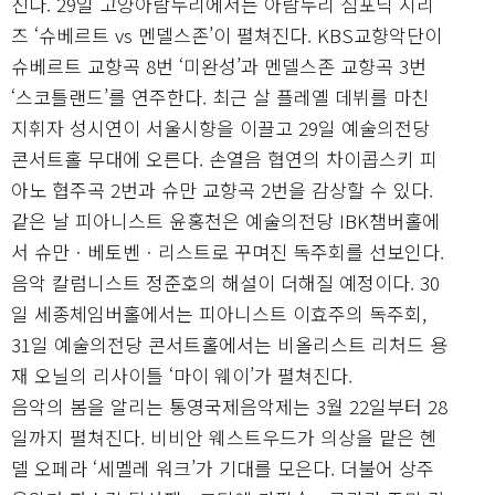
친다. 29일 고양아람누리에서는 아람누리 심포닉 시리
즈 ‘슈베르트 vs 멘델스존’이 펼쳐진다. KBS교향악단이
슈베르트 교향곡 8번 ‘미완성’과 멘델스존 교향곡 3번
‘스코틀랜드’를 연주한다. 최근 살 플레옐 데뷔를 마친
지휘자 성시연이 서울시향을 이끌고 29일 예술의전당
콘서트홀 무대에 오른다. 손열음 협연의 차이콥스키 피
아노 협주곡 2번과 슈만 교향곡 2번을 감상할 수 있다.
같은 날 피아니스트 윤홍천은 예술의전당 IBK챔버홀에
서 슈만ㆍ베토벤ㆍ리스트로 꾸며진 독주회를 선보인다.
음악 칼럼니스트 정준호의 해설이 더해질 예정이다. 30
일 세종체임버홀에서는 피아니스트 이효주의 독주회,
31일 예술의전당 콘서트홀에서는 비올리스트 리처드 용
재 오닐의 리사이틀 ‘마이 웨이’가 펼쳐진다.
음악의 봄을 알리는 통영국제음악제는 3월 22일부터 28
일까지 펼쳐진다. 비비안 웨스트우드가 의상을 맡은 헨
델 오페라 ‘세멜레 워크’가 기대를 모은다. 더불어 상주