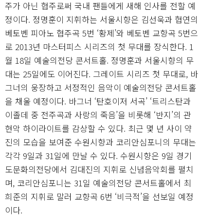
주가 아닌 협주로써 국내 팬들에게 새해 인사를 전할 예
정이다. 정명훈이 지휘하는 서울시향은 김선욱과 협연의
베토벤 피아노 협주곡 5번 ‘황제’와 베토벤 교향곡 5번으
로 2013년 마스터피스 시리즈의 첫 무대를 장식한다. 1
월 18일 예술의전당 콘서트홀. 정명훈과 서울시향의 무
대는 25일에도 이어진다. 그레이트 시리즈 첫 무대로, 바
그너의 웅장하고 서정적인 음악이 예술의전당 콘서트홀
을 채울 예정이다. 바그너 ‘탄호이저 서곡’ ‘트리스탄과
이졸데 중 전주곡과 사랑의 죽음’을 비롯해 ‘반지’의 관
현악 하이라이트를 감상할 수 있다. 최근 몇 년 사이 약
진의 모습을 보여준 수원시향과 코리안심포니의 무대는
각각 9일과 31일에 만날 수 있다. 수원시향은 9일 경기
도문화의전당에서 김대진의 지휘로 신념음악회를 펼치
며, 코리안심포니는 31일 예술의전당 콘서트홀에서 최
희준의 지휘로 말러 교향곡 6번 ‘비극적’을 선보일 예정
이다.