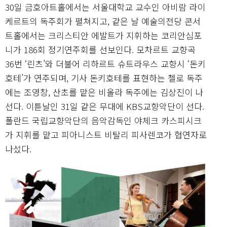
30일 금호아트홀에서는 서울대학교 교수인 아비람 라이
케르트의 독주회가 펼쳐지고, 같은 날 예술의전당 콘서
트홀에서는 크리스티안 에발트가 지휘하는 코리안심포
니가 186회 정기연주회를 선보인다. 모차르트 교향곡
36번 ‘린츠’와 더불어 리하르트 슈트라우스 교향시 ‘돈키
호테’가 연주되며, 기사 돈키호테를 표현하는 첼로 독주
에는 조영창, 산초를 맡은 비올라 독주에는 김상진이 나
선다. 이튿날인 31일 같은 무대에 KBS교향악단이 선다.
폴란드 국립교향악단의 음악감독인 야체크 카스피시크
가 지휘를 맡고 피아니스트 비탈리 피사렌코가 협연자로
나섰다.