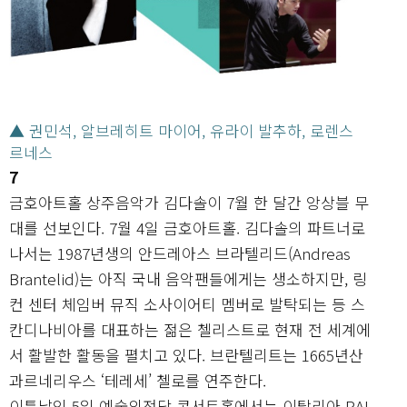
▲ 권민석, 알브레히트 마이어, 유라이 발추하, 로렌스
르네스
7
금호아트홀 상주음악가 김다솔이 7월 한 달간 앙상블 무
대를 선보인다. 7월 4일 금호아트홀. 김다솔의 파트너로
나서는 1987년생의 안드레아스 브라텔리드(Andreas
Brantelid)는 아직 국내 음악팬들에게는 생소하지만, 링
컨 센터 체임버 뮤직 소사이어티 멤버로 발탁되는 등 스
칸디나비아를 대표하는 젊은 첼리스트로 현재 전 세계에
서 활발한 활동을 펼치고 있다. 브란텔리트는 1665년산
과르네리우스 ‘테레세’ 첼로를 연주한다.
이튿날인 5일 예술의전당 콘서트홀에서는 이탈리아 RAI