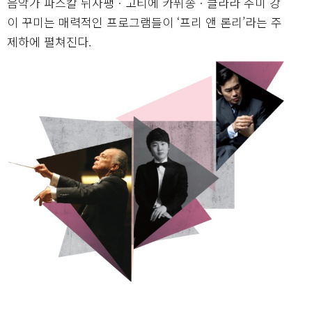
음악가 파스칼 뒤사팽ㆍ고티에 카퓌송ㆍ클라라 주미 강
이 꾸미는 매력적인 프로그램들이 ‘프리 앤 론리’라는 주
제하에 펼쳐진다.