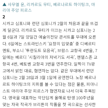
▲ 사무엘 윤, 리카르도 무티, 베르나르트 하이팅크, 마
리아 주앙 피르스
2
시카고 심포니와 런던 심포니가 2월의 처음과 끝을 뜨겁
게 달군다. 리카르도 무티가 이끄는 시카고 심포니는 2
월 6일과 7일 양일간 예술의전당 콘서트홀 무대에 오른
다. 6일에는 스트라빈스키 ‘요정의 입맞춤’ 중 디베르티
멘토, 부소니 ‘투란도트 모음곡’, 브람스 교향곡 4번을, 7
일에는 베르디 ‘시칠리아의 저녁기도 서곡’, 멘델스존 교
향곡 4번, 베토벤 교향곡 3번을 연주한다. 일찍이 TV광
고에서 밝힌 대로, 협연자는 없다. 같은 무대에서 런던
심포니는 2월 28일과 3월 1일에 공연한다. 노장 베르나
르트 하이팅크의 지휘를 볼 수 있다는 점은 물론, 피아니
스트 마리아 주앙 피르스가 협연자로 나서 더욱 주목된
다. 영국을 대표하는 악단답게 올해로 탄생 100주년을
맞는 자국 작곡가 브리튼의 작품을 첫 곡으로는 선사한