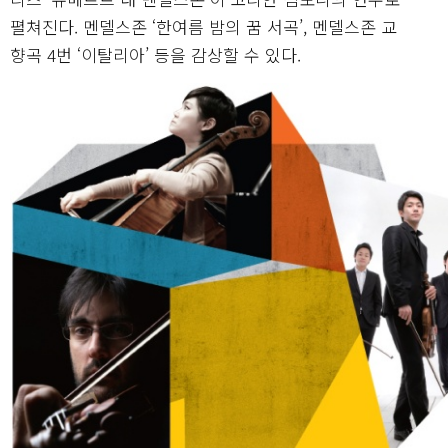
펼쳐진다. 멘델스존 ‘한여름 밤의 꿈 서곡’, 멘델스존 교
향곡 4번 ‘이탈리아’ 등을 감상할 수 있다.