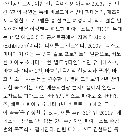
주인공으로서, 이번 신년음악회뿐 아니라 2013년 일 년
간 6회의 공연을 통해 바로크에서부터 현대음악, 재즈까
지 다양한 프로그램을 총 선보일 예정이다. 역시 젊은 남
성이자 많은 여성팬을 확보한 피아니스트인 지용의 무대
는 15일 예술의전당 콘서트홀에서 ‘지용 엑시비션
(Exhbition)’이라는 타이틀로 선보인다. 2010년 ‘리스토
마니아’에 이은 두 번째 솔로 프로젝트의 일환으로, 베토
벤 피아노 소나타 21번 ‘발트슈타인’, 슈만 유머레스크,
바흐 파르티타 1번, 바흐 ‘반음계적 환상곡과 푸가’, 바
흐-부소니 샤콘 등을 연주한다. 엘렌 그리모의 4년 만의
내한 독주회는 29일 예술의전당 콘서트홀에서 열린다.
모차르트 피아노 소나타 8번, 리스트 피아노 소나타 B단
조, 베르크 피아노 소나타 1번, 버르토크 ‘6개의 루마니
아 춤곡’을 감상할 수 있다. 이틀 후인 31일엔 2011년 에
네스쿠 콩쿠르 1위 없는 2위 수상자인 피아니스트 손정
범의 독주회가 펼쳐진다. 한편 피아니스트 김선욱은 독