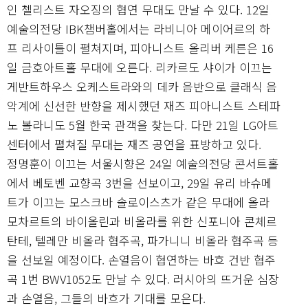
인 첼리스트 자오징의 협연 무대도 만날 수 있다. 12일
예술의전당 IBK챔버홀에서는 라비니아 메이어르의 하
프 리사이틀이 펼쳐지며, 피아니스트 올리버 케른은 16
일 금호아트홀 무대에 오른다. 리카르도 샤이가 이끄는
게반트하우스 오케스트라와의 데카 음반으로 클래식 음
악계에 신선한 반향을 제시했던 재즈 피아니스트 스테파
노 볼라니도 5월 한국 관객을 찾는다. 다만 21일 LG아트
센터에서 펼쳐질 무대는 재즈 공연을 표방하고 있다.
정명훈이 이끄는 서울시향은 24일 예술의전당 콘서트홀
에서 베토벤 교향곡 3번을 선보이고, 29일 유리 바슈메
트가 이끄는 모스크바 솔로이스츠가 같은 무대에 올라
모차르트의 바이올린과 비올라를 위한 신포니아 콘체르
탄테, 텔레만 비올라 협주곡, 파가니니 비올라 협주곡 등
을 선보일 예정이다. 손열음이 협연하는 바흐 건반 협주
곡 1번 BWV1052도 만날 수 있다. 러시아의 뜨거운 심장
과 손열음, 그들의 바흐가 기대를 모은다.