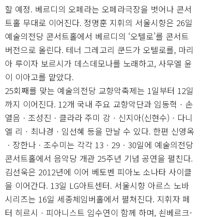
할 예정. 베르디의 오페라는 오페라극장을 벗어나 콘서
트홀 무대로 이어진다. 정명훈 지휘의 서울시향은 26일
예술의전당 콘서트홀에서 베르디의 ‘오텔로’를 콘서트
버전으로 올린다. 테너 그레고리 쿤드가 오텔로를, 마리
아 루이자 보르시가 데스데모나를 노래하고, 사무엘 윤
이 이아고를 맡았다.
25회째를 맞는 예술의전당 교향악축제는 1일부터 12일
까지 이어진다. 12개 국내 주요 교향악단과 임동혁ㆍ손
열음ㆍ조성진ㆍ클라라 주미 강ㆍ신지아(신현수)ㆍ다니
엘 리ㆍ최나경ㆍ임선혜 등을 만날 수 있다. 한편 신영옥
ㆍ장한나ㆍ조수미는 각각 13ㆍ29ㆍ30일에 예술의전당
콘서트홀에서 음악당 개관 25주년 기념 공연을 펼친다.
김선욱은 2012년에 이어 베토벤 피아노 소나타 사이클
을 이어간다. 13일 LG아트센터. 서울시향 아르스 노바
시리즈는 16일 세종체임버홀에서 펼쳐진다. 지휘자 페
터 히르시ㆍ피아니스트 임수연이 함께 하며, 쇤베르크-