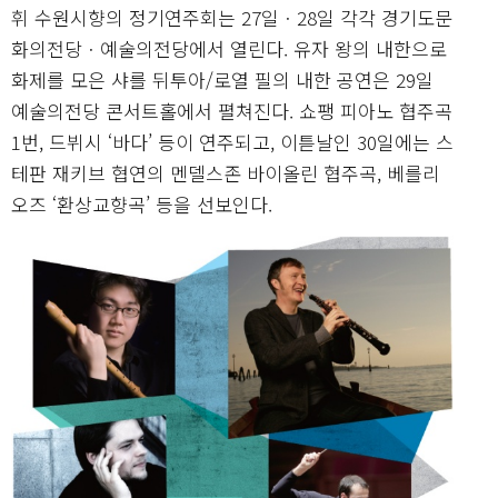
휘 수원시향의 정기연주회는 27일ㆍ28일 각각 경기도문
화의전당ㆍ예술의전당에서 열린다. 유자 왕의 내한으로
화제를 모은 샤를 뒤투아/로열 필의 내한 공연은 29일
예술의전당 콘서트홀에서 펼쳐진다. 쇼팽 피아노 협주곡
1번, 드뷔시 ‘바다’ 등이 연주되고, 이튿날인 30일에는 스
테판 재키브 협연의 멘델스존 바이올린 협주곡, 베를리
오즈 ‘환상교향곡’ 등을 선보인다.