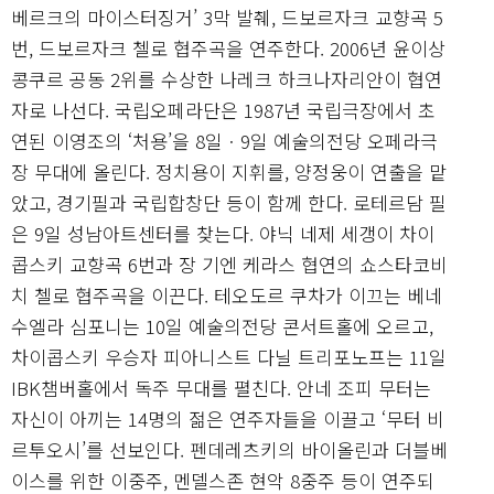
베르크의 마이스터징거’ 3막 발췌, 드보르자크 교향곡 5
번, 드보르자크 첼로 협주곡을 연주한다. 2006년 윤이상
콩쿠르 공동 2위를 수상한 나레크 하크나자리안이 협연
자로 나선다. 국립오페라단은 1987년 국립극장에서 초
연된 이영조의 ‘처용’을 8일ㆍ9일 예술의전당 오페라극
장 무대에 올린다. 정치용이 지휘를, 양정웅이 연출을 맡
았고, 경기필과 국립합창단 등이 함께 한다. 로테르담 필
은 9일 성남아트센터를 찾는다. 야닉 네제 세갱이 차이
콥스키 교향곡 6번과 장 기엔 케라스 협연의 쇼스타코비
치 첼로 협주곡을 이끈다. 테오도르 쿠차가 이끄는 베네
수엘라 심포니는 10일 예술의전당 콘서트홀에 오르고,
차이콥스키 우승자 피아니스트 다닐 트리포노프는 11일
IBK챔버홀에서 독주 무대를 펼친다. 안네 조피 무터는
자신이 아끼는 14명의 젊은 연주자들을 이끌고 ‘무터 비
르투오시’를 선보인다. 펜데레츠키의 바이올린과 더블베
이스를 위한 이중주, 멘델스존 현악 8중주 등이 연주되