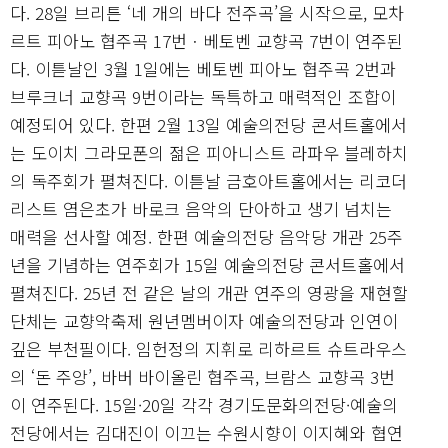
다. 28일 브리튼 ‘네 개의 바다 전주곡’을 시작으로, 모차
르트 피아노 협주곡 17번ㆍ베토벤 교향곡 7번이 연주된
다. 이튿날인 3월 1일에는 베토벤 피아노 협주곡 2번과
브루크너 교향곡 9번이라는 독특하고 매력적인 조합이
예정되어 있다. 한편 2월 13일 예술의전당 콘서트홀에서
는 도이치 그라모폰의 젊은 피아니스트 라파우 블레하치
의 독주회가 펼쳐진다. 이튿날 금호아트홀에서는 리코더
리스트 염은초가 바로크 음악의 단아하고 생기 넘치는
매력을 선사할 예정. 한편 예술의전당 음악당 개관 25주
년을 기념하는 연주회가 15일 예술의전당 콘서트홀에서
펼쳐진다. 25년 전 같은 날의 개관 연주의 영광을 재현할
단체는 교향악축제 원년멤버이자 예술의전당과 인연이
깊은 부천필이다. 임헌정의 지휘로 리하르트 슈트라우스
의 ‘돈 주앙’, 바버 바이올린 협주곡, 브람스 교향곡 3번
이 연주된다. 15일·20일 각각 경기도문화의전당·예술의
전당에서는 김대진이 이끄는 수원시향이 이지혜와 협연