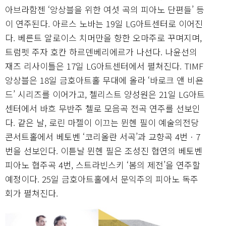
아브라함젠 ‘앙상블을 위한 여섯 곡의 피아노 단편들’ 등
이 연주된다. 아르스 노바는 19일 LG아트센터로 이어진
다. 베른트 알로이스 치머만을 향한 오마주로 꾸며지며,
트럼펫 주자 호칸 하르덴베리에르가 나선다. 나윤선의
재즈 리사이틀은 17일 LG아트센터에서 펼쳐진다. TIMF
앙상블은 18일 금호아트홀 무대에 올라 ‘바로크 앤 비욘
드’ 시리즈를 이어가고, 첼리스트 양성원은 21일 LG아트
센터에서 바흐 무반주 첼로 모음곡 전곡 연주를 선보인
다. 같은 날, 로린 마젤이 이끄는 뮌헨 필이 예술의전당
콘서트홀에서 베토벤 ‘코리올란 서곡’과 교향곡 4번ㆍ7
번을 선보인다. 이튿날 뮌헨 필은 조성진 협연의 베토벤
피아노 협주곡 4번, 스트라빈스키 ‘봄의 제전’을 연주할
예정이다. 25일 금호아트홀에서 문익주의 피아노 독주
회가 펼쳐진다.