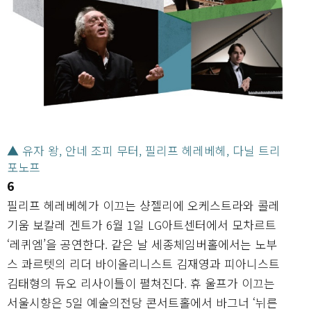
▲ 유자 왕, 안네 조피 무터, 필리프 헤레베헤, 다닐 트리
포노프
6
필리프 헤레베헤가 이끄는 샹젤리에 오케스트라와 콜레
기움 보칼레 겐트가 6월 1일 LG아트센터에서 모차르트
‘레퀴엠’을 공연한다. 같은 날 세종체임버홀에서는 노부
스 콰르텟의 리더 바이올리니스트 김재영과 피아니스트
김태형의 듀오 리사이틀이 펼쳐진다. 휴 울프가 이끄는
서울시향은 5일 예술의전당 콘서트홀에서 바그너 ‘뉘른