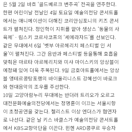
은 5월 2일 바흐 ‘골드베르크 변주곡’ 전곡을 연주한다.
한편 어린이날 전날인 4일 토요일 예술의전당 콘서트홀
에서는 애니메이션이 더해진 코리안심포니의 키즈 콘서
트가 펼쳐진다. 정인혁이 지휘를 맡아 생상스 ‘동물의 사
육제’ㆍ림스키 코르사코프의 ‘셰에라자드’를 선보인다.
같은 무대에서 6일 ‘벳부 아르헤리치 페스티벌 인 서
울’이 펼쳐진다. 그간 음반과 페스티벌 등을통해 호흡을
맞춰온 마르타 아르헤리치와 미샤 마이스키의 앙상블이
예정돼 있어 더욱 주목된다. 9일 금호아트홀에서는 앙상
블 앵테르콩탕포랭의 바이올리니스트 강혜선이 바로크
와 현대음악의 조우를 주선한다.
10일 고양아람누리 무대에는 반더러 트리오가 오르고
대전문화예술의전당에서는 정명훈이 이끄는 서울시향
이 초청공연을 갖는다. 첼리스트 이상 엔더스가 협연자
로 나선다. 같은 날 키스 바클스가 예술의전당 콘서트홀
에서 KBS교향악단을 이끈다. 뮌헨 ARD콩쿠르 우승자