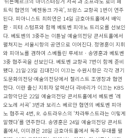
‘뉘른베르크의 마이스터징거 서곡’과 소프라노 로미 페
트릭 협연의 ‘베젠동크 가곡’, 브람스 교향곡 1번이 연주
된다. 피아니스트 최희연은 14일 금호아트홀에서 배익
환ㆍ피터 스텀프와 함께 베토벤 피아노 트리오를 선보인
다. 베토벤의 3중주는 이튿날 예술의전당 콘서트홀에서
펼쳐지는 서울시향의 공연으로 이어진다. 정명훈이 지휘
와 피아노를 겸하여 스베틀린 루세브ㆍ송영훈과 베토벤
3중 협주곡을 선보인다. 베토벤 교향곡 7번이 함께 준비
됐다. 21일·23일 김대진이 이끄는 수원시향은 각각 경기
도문화의전당·예술의전당에서 첼리스트 조영창과 협연
한다. 이란 출신 지휘자 알렉산더 라바리가 이끄는 KBS
교향악단은 22일 예술의전당 콘서트홀에서 베토벤 ‘레
오노레 서곡’ 3번과 보리스 베르만 협연의 베토벤 피아
노 협주곡 4번, R. 슈트라우스의 ‘차라투스트라는 이렇게
말했다’를 연주한다. 송영훈은 24일 예술의전당 콘서트
홀에서, 이미경은 28일 금호아트홀에서 독주 무대를 펼