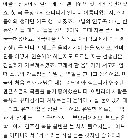
예술의전당에서 열린 에마뉘엘 파위의 첫 내한 공연이었
죠. 첫 곡 풀랑크의 소나타가 얼마나 아름다웠는지, 집에
돌아와 생각만 해도 행복해졌죠. 그날의 연주곡 CD는 한
동안 잠들 때마다 들을 정도였어요. 그때 저는 플루트가
궁금해졌어요. 한국예술종합학교 예비학교에서 박의경
선생님을 만나고 새로운 음악세계에 눈을 떴어요. 얼마
만큼 어떻게 연습해야 하는지도 모르는 저를 선생님은
친절하게 가르쳐주셨죠. 그래서 한 음악가가 서고자 할
때 스승의 가르침은 정말 큰 역할을 한다고 생각해요. 미
국에 처음 혼자 떠났을 때는 이탈리아 심포니가 연주한
멘델스존의 곡들을 듣기 좋아했습니다. 이탈리아 사람들
특유의 유머감각과 여유로움이 음악에도 잘 묻어났기 때
문이죠. 유학생활은 정말 적막해요. 유일한 위로는 음악
과 제 말에 늘 귀 기울여주시는 부모님이에요. 부모님은
학교에서 연주한 녹음 음반을 늘 사서 들으시는데, 어느
날 어머니께서 “네 소리를 직접 듣는 것처럼 숨소리와