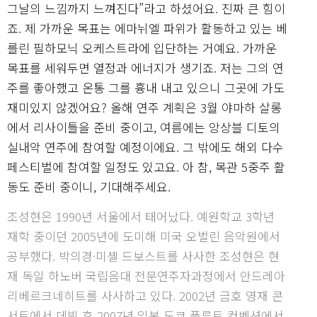
그날의 느낌까지 느껴진다”라고 하셨어요. 진짜 큰 힘이
죠. 제 가까운 목표는 에마뉘엘 파위가 활동하고 있는 베
를린 필하모닉 오케스트라에 입단하는 거예요. 가까운
목표를 세워두면 열정과 에너지가 생기죠. 저는 그의 연
주를 좋아했고 온통 그를 흉내 내고 있으니 그곳에 가도
재미있지 않겠어요? 올해 연주 계획은 3월 야마하 살롱
에서 리사이틀을 준비 중이고, 여름에는 앙상블 디토의
실내악 연주에 참여할 예정이에요. 그 밖에도 해외 다수
페스티벌에 참여할 일정도 있고요. 아 참, 목관 5중주 활
동도 준비 중이니, 기대해주세요.
조성현은 1990년 서울에서 태어났다. 예원학교 3학년
재학 중이던 2005년에 도미해 미국 오벌린 음악원에서
공부했다. 박의경·미셸 드보스트를 사사한 조성현은 현
재 독일 하노버 국립음대 전문연주자과정에서 안드레아
리베르크네히트를 사사하고 있다. 2002년 금호 영재 콘
서트에서 데뷔 후 2007년 일본 도쿄 플루트 컨벤션에서