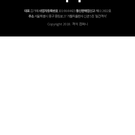
대표
김기태
사업자등록번호
101-86-84423
통신판매업신고
제01-2602호
주소
서울특별시 중구 중림로 27 가톨릭출판사 신관 5층 '월간객석'
Copyright 2018. 객석 컴퍼니