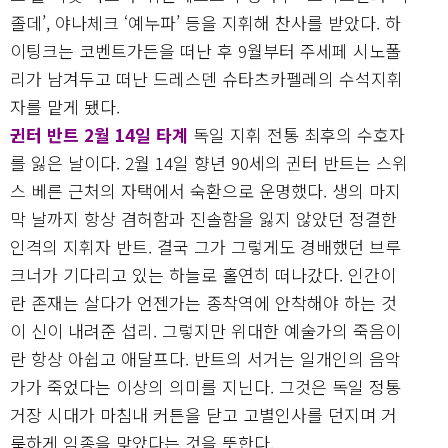
졸데’, 야나체크 ‘예누파’ 등을 지휘해 찬사를 받았다. 하
이팅크는 코벤트가든을 떠난 후 9월부터 주세페 시노폴
리가 남겨두고 떠난 드레스덴 슈타츠카펠레의 수석지휘
자를 맡게 됐다.
귄터 반트 2월 14일 타계
독일 지휘 전통 최후의 수호자
를 잃은 날이다. 2월 14일 향년 90세의 귄터 반트는 스위
스 베른 근처의 자택에서 숙환으로 운명했다. 생의 마지
막 날까지 항상 겸허함과 진솔함을 잃지 않았던 정결한
인격의 지휘자 반트. 결국 그가 그렇게도 경배했던 브루
크너가 기다리고 있는 하늘로 홀연히 떠나갔다. 인간이
란 존재는 살다가 언젠가는 종착역에 안착해야 하는 것
이 신이 내려준 섭리. 그렇지만 위대한 예술가의 죽음이
란 항상 아쉽고 애달프다. 반트의 서거는 일개인의 음악
가가 죽었다는 이상의 의미를 지닌다. 그것은 독일 정통
거장 시대가 마침내 커튼을 닫고 고별인사를 던지며 거
룩하게 임종을 맞았다는 것을 뜻한다.