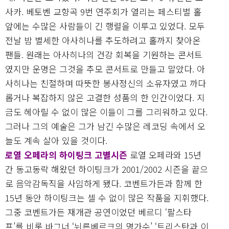
사카. 베토벤 교향곡 9번 연주회가 열리는 페스티벌 홀
앞에는 수많은 사람들이 긴 행렬을 이루고 있었다. 모두
전날 밤 별세한 아사히나를 추도하려고 홀까지 찾아온
팬들. 원래는 아사히나의 건강 회복을 기원하는 콘서트
였지만 운명은 그것을 추모 콘서트로 만들고 말았다. 아
사히나는 친절하며 따뜻한 봉사정신의 소유자였고 까다
롭거나 복잡하지 않은 고결한 성품의 한 인간이었다. 지
금도 헤아릴 수 없이 많은 이들이 그를 그리워하고 있다.
그러나 그의 예술은 그가 남긴 수많은 레코딩 속에서 오
늘도 계속 살아 있을 것이다.
로열 오페라의 하이팅크 고별시즌
로열 오페라와 15년
간 동고동락 해왔던 하이팅크가 2001/2002 시즌을 끝으
로 음악감독직을 사임하게 됐다. 코벤트가든과 함께 한
15년 동안 하이팅크는 셀 수 없이 많은 작품을 지휘했다.
그중 코벤트가든 재개관 공연이었던 베르디 ‘팔스타
프’를 비롯 바그너 ‘뉘른베르크의 명가수’ ‘트리스탄과 이