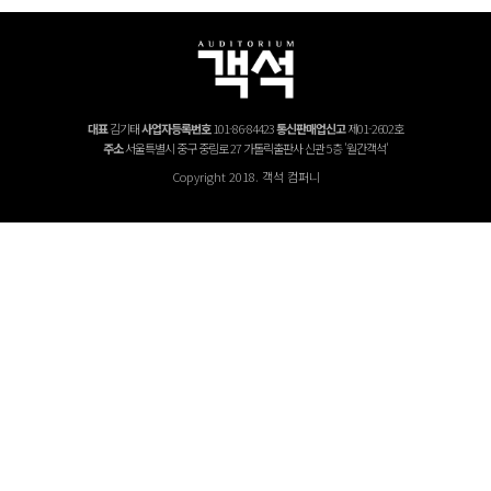
대표
김기태
사업자등록번호
101-86-84423
통신판매업신고
제01-2602호
주소
서울특별시 중구 중림로 27 가톨릭출판사 신관 5층 '월간객석'
Copyright 2018. 객석 컴퍼니