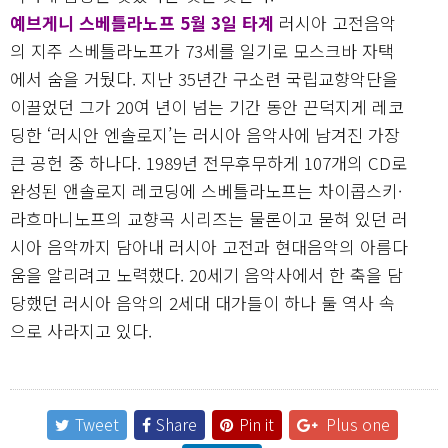
예브게니 스베틀라노프 5월 3일 타계
러시아 고전음악
의 지주 스베틀라노프가 73세를 일기로 모스크바 자택
에서 숨을 거뒀다. 지난 35년간 구소련 국립교향악단을
이끌었던 그가 20여 년이 넘는 기간 동안 끈덕지게 레코
딩한 ‘러시안 엔솔로지’는 러시아 음악사에 남겨진 가장
큰 공헌 중 하나다. 1989년 전무후무하게 107개의 CD로
완성된 앤솔로지 레코딩에 스베틀라노프는 차이콥스키·
라흐마니노프의 교향곡 시리즈는 물론이고 묻혀 있던 러
시아 음악까지 담아내 러시아 고전과 현대음악의 아름다
움을 알리려고 노력했다. 20세기 음악사에서 한 축을 담
당했던 러시아 음악의 2세대 대가들이 하나 둘 역사 속
으로 사라지고 있다.
Tweet
Share
Pin it
Plus one