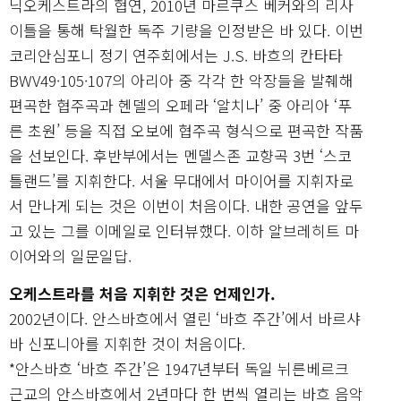
닉오케스트라의 협연, 2010년 마르쿠스 베커와의 리사
이틀을 통해 탁월한 독주 기량을 인정받은 바 있다. 이번
코리안심포니 정기 연주회에서는 J.S. 바흐의 칸타타
BWV49·105·107의 아리아 중 각각 한 악장들을 발췌해
편곡한 협주곡과 헨델의 오페라 ‘알치나’ 중 아리아 ‘푸
른 초원’ 등을 직접 오보에 협주곡 형식으로 편곡한 작품
을 선보인다. 후반부에서는 멘델스존 교향곡 3번 ‘스코
틀랜드’를 지휘한다. 서울 무대에서 마이어를 지휘자로
서 만나게 되는 것은 이번이 처음이다. 내한 공연을 앞두
고 있는 그를 이메일로 인터뷰했다. 이하 알브레히트 마
이어와의 일문일답.
오케스트라를 처음 지휘한 것은 언제인가.
2002년이다. 안스바흐에서 열린 ‘바흐 주간’에서 바르샤
바 신포니아를 지휘한 것이 처음이다.
*안스바흐 ‘바흐 주간’은 1947년부터 독일 뉘른베르크
근교의 안스바흐에서 2년마다 한 번씩 열리는 바흐 음악