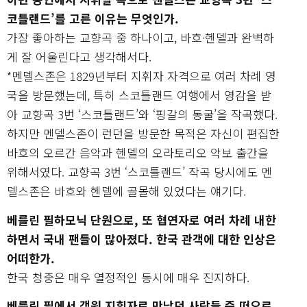
코틀랜드’를 고른 이유는 무엇인가.
가장 좋아하는 교향곡 중 하나이고, 바흐·헨델과 완벽하
게 잘 어울린다고 생각해서다.
*멘델스존은 1829년부터 지휘자 자격으로 여러 차례 영
국을 방문했는데, 특히 스코틀랜드 여행에서 영감을 받
아 교향곡 3번 ‘스코틀랜드’와 ‘핑갈의 동굴’을 작곡했다.
하지만 멘델스존이 런던을 방문한 목적은 자신이 편집한
바흐의 오르간 음악과 헨델의 오라토리오 악보 출간을
위해서였다. 교향곡 3번 ‘스코틀랜드’ 작곡 당시에도 멘
델스존은 바흐와 헨델에 골몰해 있었다는 얘기다.
베를린 필하모닉 단원으로, 또 협연자로 여러 차례 내한
하면서 국내 팬들이 많아졌다. 한국 관객에 대한 인상은
어떠한가.
한국 청중은 매우 열정적인 동시에 매우 진지하다.
베를린 필에서 객원 지휘자로 만났던 사람들 중 떠오르