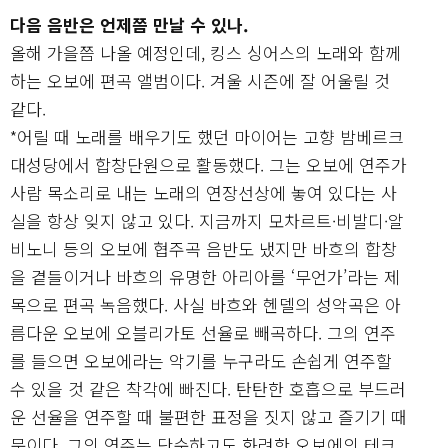
다음 음반은 언제쯤 만날 수 있나.
올해 가을쯤 나올 예정인데, 킹스 싱어스의 노래와 함께
하는 오보에 편곡 앨범이다. 겨울 시즌에 잘 어울릴 것
같다.
*어릴 때 노래를 배우기도 했던 마이어는 고향 밤베르크
대성당에서 합창단원으로 활동했다. 그는 오보에 연주가
사람 목소리로 내는 노래의 연장선상에 놓여 있다는 사
실을 항상 잊지 않고 있다. 지금까지 모차르트·비발디·알
비노니 등의 오보에 협주곡 음반도 냈지만 바흐의 합창
을 곁들이거나 바흐의 유명한 아리아를 ‘무언가’라는 제
목으로 편곡 녹음했다. 사실 바흐와 헨델의 성악곡은 아
름다운 오보에 오블리가토 선율로 빼곡하다. 그의 연주
를 들으면 오보에라는 악기를 누구라도 손쉽게 연주할
수 있을 것 같은 착각에 빠진다. 탄탄한 호흡으로 부드러
운 선율을 연주할 때 불편한 표정을 짓지 않고 즐기기 때
문이다. 그의 연주는 단순하고도 화려한 오보에의 테크