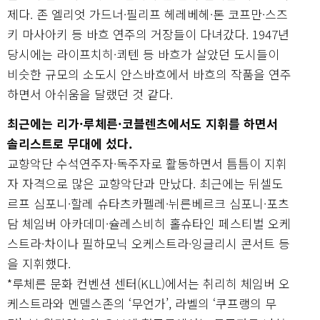
제다. 존 엘리엇 가드너·필리프 헤레베헤·톤 코프만·스즈
키 마사아키 등 바흐 연주의 거장들이 다녀갔다. 1947년
당시에는 라이프치히·쾨텐 등 바흐가 살았던 도시들이
비슷한 규모의 소도시 안스바흐에서 바흐의 작품을 연주
하면서 아쉬움을 달랬던 것 같다.
최근에는 리가·루체른·코블렌츠에서도 지휘를 하면서
솔리스트로 무대에 섰다.
교향악단 수석연주자·독주자로 활동하면서 틈틈이 지휘
자 자격으로 많은 교향악단과 만났다. 최근에는 뒤셀도
르프 심포니·할레 슈타츠카펠레·뉘른베르크 심포니·포츠
담 체임버 아카데미·슐레스비히 홀슈타인 페스티벌 오케
스트라·차이나 필하모닉 오케스트라·잉글리시 콘서트 등
을 지휘했다.
*루체른 문화 컨벤션 센터(KLL)에서는 취리히 체임버 오
케스트라와 멘델스존의 ‘무언가’, 라벨의 ‘쿠프랭의 무