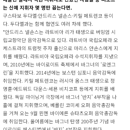
는 신예 지휘자 몇 명만 꼽는다면.
구스타보 두다멜·안드리스 넬손스·키릴 페트렌코 등이
다. 두다멜과는 함께 협연도 여러 차례 했다.
*안드리스 넬손스는 라트비아 리가 태생으로 버밍엄 시
립교향악단 음악감독으로 있다. 라트비아 국립오페라 오
케스트라의 트럼펫 주자 출신으로 마리스 얀손스에게 지
휘를 배웠다. 라트비아 국립오페라 수석지휘자를 지냈으
며, 2010년에는 바이로이트 축제에서 바그너의 ‘로엔그
린’을 지휘했다. 2014년에는 보스턴 심포니 음악감독에
취임한다. 키릴 페트렌코는 러시아 옴스크 태생으로 정
명훈·에드워드 다운스·세묜 비치코프 등에게 지휘를 배
웠다. 독일 마이닝거 극장에서 바그너 ‘반지’ 4부작을 나
흘에 걸쳐 지휘했으며, 베를린 코미셰 오퍼 음악총감독
을 거쳐 오는 9월 뮌헨 바이에른 슈타츠오퍼 음악총감독
에 취임한다. 올여름에는 바그너 탄생 200주년 기념 바
이로이트 페스티벌에서 ‘반지’ 4부작을 지휘한다.