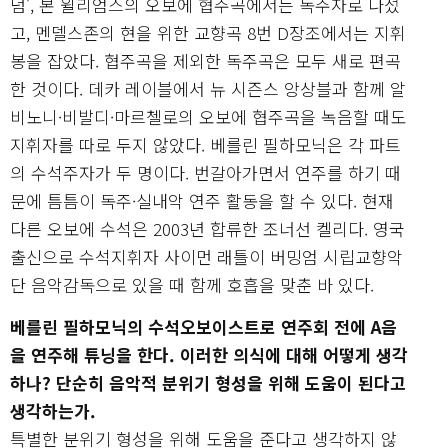
덤’, 본 윌리엄스의 오보에 협주곡에서는 독주자로 나섰
고, 멘델스존의 현을 위한 교향곡 8번 D장조에서는 지휘
봉을 잡았다. 협주곡을 제외한 독주곡은 모두 새로 편곡
한 것이다. 데카 레이블에서 뉴 시즌스 앙상블과 함께 알
비노니·비발디·마르첼로의 오보에 협주곡을 녹음할 때도
지휘자를 따로 두지 않았다. 베를린 필하모닉은 각 파트
의 수석주자가 두 명이다. 번갈아가면서 연주를 하기 때
문에 틈틈이 독주·실내악 연주 활동을 할 수 있다. 현재
다른 오보에 수석은 2003년 합류한 조너선 켈리다. 영국
출신으로 수석지휘자 사이먼 래틀이 버밍엄 시립교향악
단 음악감독으로 있을 때 함께 호흡을 맞춘 바 있다.
베를린 필하모닉의 수석오보이스트로 연주회 전에 A음
을 연주해 튜닝을 한다. 이러한 의식에 대해 어떻게 생각
하나? 단순히 음악적 분위기 형성을 위해 도움이 된다고
생각하는가.
특별한 분위기 형성을 위해 도움을 준다고 생각하지 않