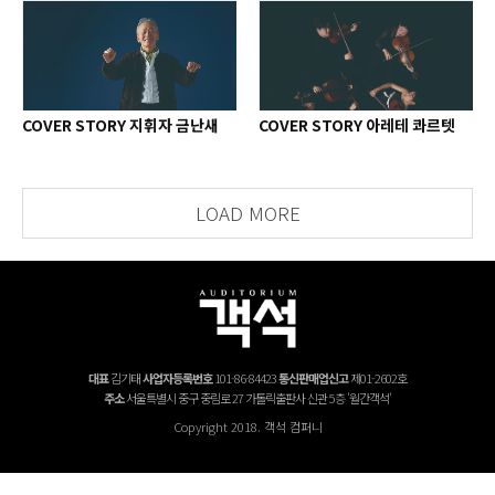
COVER STORY 지휘자 금난새
COVER STORY 아레테 콰르텟
LOAD MORE
대표
김기태
사업자등록번호
101-86-84423
통신판매업신고
제01-2602호
주소
서울특별시 중구 중림로 27 가톨릭출판사 신관 5층 '월간객석'
Copyright 2018. 객석 컴퍼니