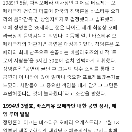
1989년 5월, 파리오페라 이사장인 피에르 베르제는 오
페라극장 건립과 더불어 한국의 정명훈을 바스티유 오페
라의 음악감독 겸 상임지휘자로 결정했다고 발표했다.
이에 정명훈은 36세라는 젊은 나이로 세계 최정상 오페
라극장의 음악감독이 되었다. 이듬해 열린 바스티유 오
페라극장의 개관기념 공연은 대성공이었다. 정명훈은 오
페라의 최대 난곡으로 손꼽히는 베를리오즈의 대작 ‘트
로이 사람들’을 6시간 30분에 걸쳐 완벽하게 지휘했다.
정명훈은 “공연이 끝난 후 그들의 박수 소리를 통해 이
공연이 이 나라에 있어 얼마나 중요한 프로젝트였는가를
느꼈다. 사람들이 그 중요한 책임을 내게 맡기고 그만큼
후원해준다는 것이 놀라웠다”라고 소감을 밝혔다.
1994년 3월호, 바스티유 오페라단 내한 공연 성사, 해
임 루머 발발
정명훈이 이끄는 바스티유 오페라 오케스트라가 7월 18
일부터 세종문화회관 대강당과 예술의전당 콘서트홀에