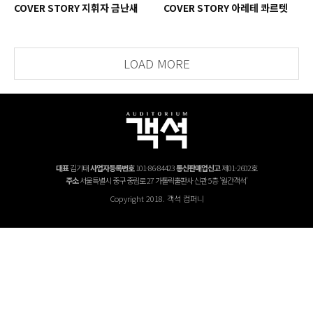
COVER STORY 지휘자 금난새
COVER STORY 아레테 콰르텟
LOAD MORE
대표
김기태
사업자등록번호
101-86-84423
통신판매업신고
제01-2602호
주소
서울특별시 중구 중림로 27 가톨릭출판사 신관 5층 '월간객석'
Copyright 2018. 객석 컴퍼니