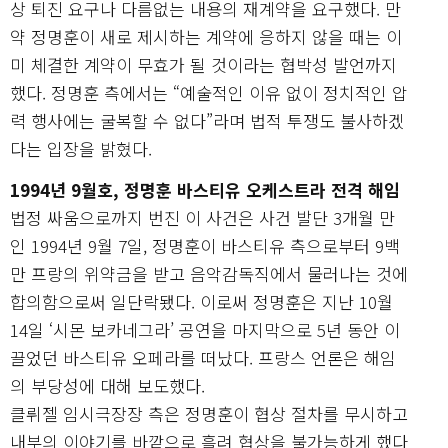
상 퇴진 요구나 다름없는 내용의 재계약을 요구했다. 만
약 정명훈이 새로 제시하는 계약에 응하지 않을 때는 이
미 체결한 계약이 무효가 될 것이라는 협박성 발언까지
했다. 정명훈 측에서는 “예술적인 이유 없이 정치적인 압
력 행사에는 굴복할 수 없다”라며 법적 투쟁도 불사하겠
다는 입장을 밝혔다.
1994년 9월호, 정명훈 바스티유 오케스트라 전격 해임
법정 싸움으로까지 번진 이 사건은 사건 발단 3개월 만
인 1994년 9월 7일, 정명훈이 바스티유 측으로부터 9백
만 프랑의 위약금을 받고 음악감독직에서 물러나는 것에
합의함으로써 일단락됐다. 이로써 정명훈은 지난 10월
14일 ‘시몬 보카네그라’ 공연을 마지막으로 5년 동안 이
끌었던 바스티유 오페라를 떠났다. 프랑스 언론은 해임
의 부당성에 대해 보도했다.
클뤼젤 임시극장장 측은 정명훈이 협상 절차를 무시하고
내부의 이야기를 바깥으로 흘려 협상을 불가능하게 했다