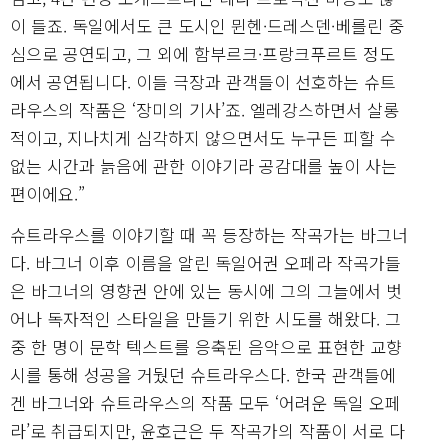
이 들죠. 독일에서도 큰 도시인 뮌헨·드레스덴·베를린 중
심으로 공연되고, 그 외에 함부르크·프랑크푸르트 정도
에서 공연됩니다. 이들 극장과 관객들이 선호하는 슈트
라우스의 작품은 ‘장미의 기사’죠. 엘레강스하면서 살롱
적이고, 지나치게 심각하지 않으면서도 누구든 피할 수
없는 시간과 늙음에 관한 이야기라 공감대를 높이 사는
편이에요.”
슈트라우스를 이야기할 때 꼭 등장하는 작곡가는 바그너
다. 바그너 이후 이름을 알린 독일어권 오페라 작곡가들
은 바그너의 영향권 안에 있는 동시에 그의 그늘에서 벗
어나 독자적인 스타일을 만들기 위한 시도를 해왔다. 그
중 한 명이 문학 텍스트를 응축된 음악으로 표현한 교향
시를 통해 성공을 거뒀던 슈트라우스다. 한국 관객들에
겐 바그너와 슈트라우스의 작품 모두 ‘어려운 독일 오페
라’로 취급되지만, 윤호근은 두 작곡가의 작품이 서로 다