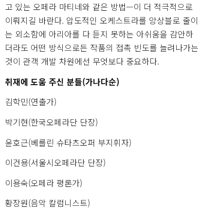
고 있는 오페라 마티네와 같은 방법—이 더 적극적으로
이뤄지길 바란다. 압도적인 오케스트라를 앙상블로 줄이
는 외소함에 아리아를 다 듣지 못하는 아쉬움을 감안하
더라도 어떤 방식으로든 작품의 접촉 빈도를 늘려나가는
것이 관객 개발 차원에선 무엇보다 중요하다.
취재에 도움 주신 분들(가나다순)
김학민(연출가)
박기현(한국오페라단 단장)
윤호근(베를린 슈타츠오퍼 부지휘자)
이건용(서울시오페라단 단장)
이용숙(오페라 평론가)
황장원(음악 칼럼니스트)