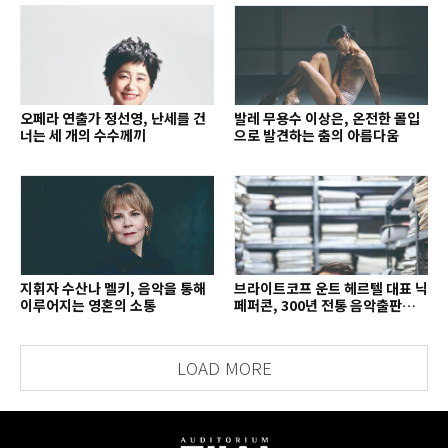
오페라 연출가 정선영, 난세를 건
발레 무용수 이상은, 온전한 몰입
너는 세 개의 수수께끼
으로 발견하는 춤의 아름다움
지휘자 수산나 멜키, 음악을 통해
브라이트코프 운트 헤르텔 대표 닉
이루어지는 영혼의 소통
페퍼콘, 300년 전통 음악출판사의
치열한 경영 철학
LOAD MORE