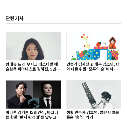
관련기사
랑데뷰 드 라 무지크 페스티벌 예
연출가 김지선 & 배우 김조민, 너
술감독 피아니스트 김혜진, 5년간
와 나를 위한 ‘모두의 숲’에서 만나
의 여정을 돌아보며
는 동심
바리톤 김기훈 & 최인식, 바그너
생황 연주자 김효영, 많은 비밀을
를 향한 ‘반지 원정대’를 앞두고
품은 ‘숨’의 악기