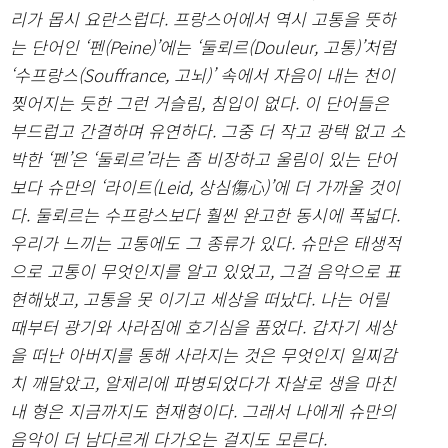
리가 몹시 요란스럽다. 프랑스어에서 역시 고통을 뜻하
는 단어인 ‘펜(Peine)’에는 ‘둘뢰르(Douleur, 고통)’처럼
‘수프랑스(Souffrance, 고뇌)’ 속에서 자음이 내는 천이
찢어지는 듯한 그런 거슬림, 침입이 없다. 이 단어들은
부드럽고 간결하며 유연하다. 그중 더 작고 광택 없고 소
박한 ‘펜’은 ‘둘뢰르’라는 좀 비장하고 울림이 있는 단어
보다 슈만의 ‘라이트(Leid, 상심傷心)’에 더 가까울 것이
다. 둘뢰르는 수프랑스보다 훨씬 완고한 동시에 폭넓다.
우리가 느끼는 고통에도 그 종류가 있다. 슈만은 태생적
으로 고통이 무엇인지를 알고 있었고, 그걸 음악으로 표
현해냈고, 고통을 못 이기고 세상을 떠났다. 나는 어릴
때부터 광기와 사라짐에 호기심을 품었다. 갑자기 세상
을 떠난 아버지를 통해 사라지는 것은 무엇인지 일찌감
치 깨달았고, 알제리에 파병되었다가 자살로 생을 마친
내 형은 지금까지도 현재형이다. 그래서 나에게 슈만의
음악이 더 남다르게 다가오는 걸지도 모른다.