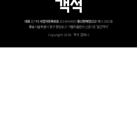
대표
김기태
사업자등록번호
101-86-84423
통신판매업신고
제01-2602호
주소
서울특별시 중구 중림로 27 가톨릭출판사 신관 5층 '월간객석'
Copyright 2018. 객석 컴퍼니