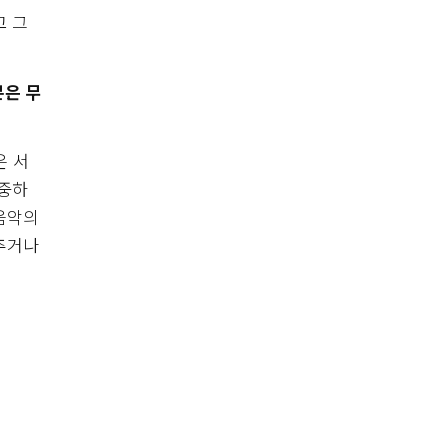
고 그
분은 무
은 서
존중하
음악의
추거나