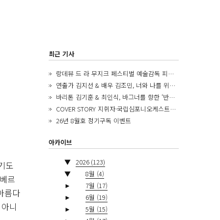
최근 기사
랑데뷰 드 라 무지크 페스티벌 예술감독 피아니스트 김혜진, 5년간의 여정을 돌아보며
연출가 김지선 & 배우 김조민, 너와 나를 위한 ‘모두의 숲’에서 만나는 동심
바리톤 김기훈 & 최인식, 바그너를 향한 ‘반지 원정대’를 앞두고
COVER STORY 지휘자·국립심포니오케스트라 제8대 음악감독 로베르토 아바도
26년 8월호 정기구독 이벤트
아카이브
▼
2026
(123)
주기도
▼
8월
(4)
슈베르
►
7월
(17)
 아름다
►
6월
(19)
피아니
►
5월
(15)