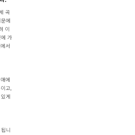
세 곡
때문에
려 이
것에 가
대에서
생애에
이고,
 있게
 됩니