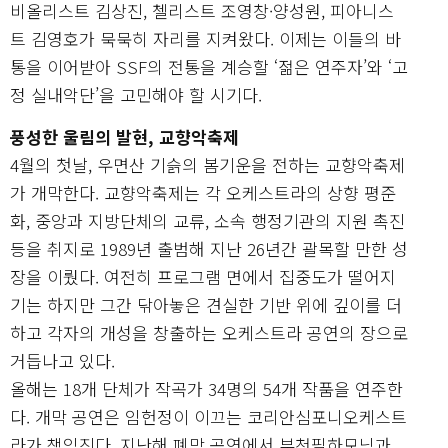
비올리스트 김상진, 첼리스트 조영창·양성원, 피아니스
트 김영호가 묵묵히 자리를 지켜왔다. 이제는 이들의 바
통을 이어받아 SSF의 전통을 계승할 ‘젊은 연주자’와 ‘고
정 실내악단’을 고민해야 할 시기다.
풍성한 울림의 발현, 교향악축제
4월의 첫날, 우면산 기슭의 봄기운을 전하는 교향악축제
가 개막한다. 교향악축제는 각 오케스트라의 상향 평준
화, 중앙과 지방단체의 교류, 소속 행정기관의 지원 촉진
등을 취지로 1989년 출범해 지난 26년간 괄목할 만한 성
장을 이뤘다. 여전히 프로그램 면에서 집중도가 떨어지
기는 하지만 그간 닦아놓은 견실한 기반 위에 깊이를 더
하고 각자의 개성을 창출하는 오케스트라 공연의 장으로
거듭나고 있다.
올해는 18개 단체가 작곡가 34명의 54개 작품을 연주한
다. 개막 공연은 임헌정이 이끄는 코리안심포니오케스트
라가 책임진다. 지난해 폐막 공연에서 부천필하모닉과