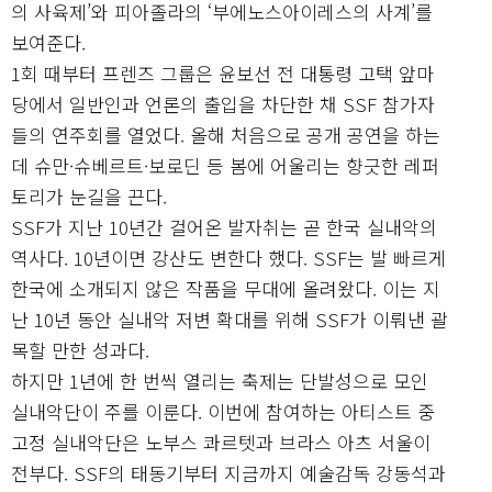
의 사육제’와 피아졸라의 ‘부에노스아이레스의 사계’를
보여준다.
1회 때부터 프렌즈 그룹은 윤보선 전 대통령 고택 앞마
당에서 일반인과 언론의 출입을 차단한 채 SSF 참가자
들의 연주회를 열었다. 올해 처음으로 공개 공연을 하는
데 슈만·슈베르트·보로딘 등 봄에 어울리는 향긋한 레퍼
토리가 눈길을 끈다.
SSF가 지난 10년간 걸어온 발자취는 곧 한국 실내악의
역사다. 10년이면 강산도 변한다 했다. SSF는 발 빠르게
한국에 소개되지 않은 작품을 무대에 올려왔다. 이는 지
난 10년 동안 실내악 저변 확대를 위해 SSF가 이뤄낸 괄
목할 만한 성과다.
하지만 1년에 한 번씩 열리는 축제는 단발성으로 모인
실내악단이 주를 이룬다. 이번에 참여하는 아티스트 중
고정 실내악단은 노부스 콰르텟과 브라스 아츠 서울이
전부다. SSF의 태동기부터 지금까지 예술감독 강동석과