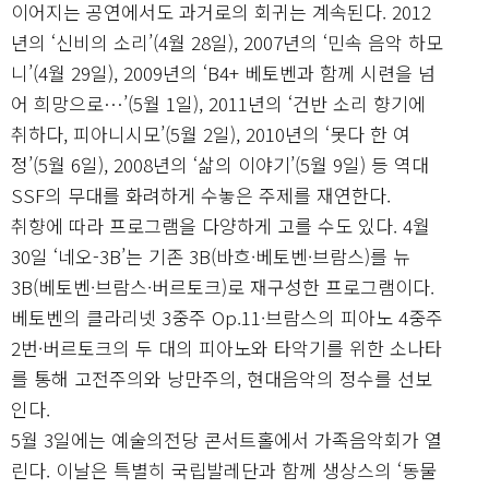
이어지는 공연에서도 과거로의 회귀는 계속된다. 2012
년의 ‘신비의 소리’(4월 28일), 2007년의 ‘민속 음악 하모
니’(4월 29일), 2009년의 ‘B4+ 베토벤과 함께 시련을 넘
어 희망으로…’(5월 1일), 2011년의 ‘건반 소리 향기에
취하다, 피아니시모’(5월 2일), 2010년의 ‘못다 한 여
정’(5월 6일), 2008년의 ‘삶의 이야기’(5월 9일) 등 역대
SSF의 무대를 화려하게 수놓은 주제를 재연한다.
취향에 따라 프로그램을 다양하게 고를 수도 있다. 4월
30일 ‘네오-3B’는 기존 3B(바흐·베토벤·브람스)를 뉴
3B(베토벤·브람스·버르토크)로 재구성한 프로그램이다.
베토벤의 클라리넷 3중주 Op.11·브람스의 피아노 4중주
2번·버르토크의 두 대의 피아노와 타악기를 위한 소나타
를 통해 고전주의와 낭만주의, 현대음악의 정수를 선보
인다.
5월 3일에는 예술의전당 콘서트홀에서 가족음악회가 열
린다. 이날은 특별히 국립발레단과 함께 생상스의 ‘동물