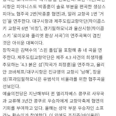
시향은 피아니스트 박종훈이 솔로 부분을 편곡한 생상스
피아노 협주곡 2번(박종훈 협연)과, 말러 교향곡 1번 ‘거
인’을 연주한다. 대구시향과 제주도립교향악단(차이콥스
키 교향곡 6번 ‘비창’), 경기필하모닉과 울산시향(차이콥
스키 ‘로미오와 줄리엣 환상 서곡’)의 연주곡목이 겹친
것은 아쉬운 대목이다.
창작곡은 김택수의 ‘스핀 플립’을 포함해 총 네 곡을 연
주한다. 제주도립교향악단은 제주 4.3 사건의 희생자를
추모하는 ‘4.3 붉은 섬’(작곡가 최정훈)을 연주하고, 율리
안 코바체프/대구시향은 진규영의 교향시 ‘남해’, 장윤
성/프라임필하모닉은 유범석의 비올라를 위한 협주곡을
선보인다.
예술의전당은 지난해부터 퀸 엘리자베스 콩쿠르 사무국
과 교류해 3년간 콩쿠르 우승자에게 교향악축제 협연의
기회를 부여하고 있다. 올해는 성악 부문 우승자인 소프
라노 황수미가 참여한다. 이 외에도 조진주(바이올린),