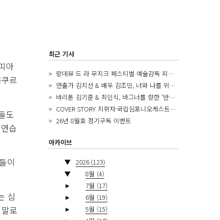
최근 기사
 피아
랑데뷰 드 라 무지크 페스티벌 예술감독 피아니스트 김혜진, 5년간의 여정을 돌아보며
콩쿠르
연출가 김지선 & 배우 김조민, 너와 나를 위한 ‘모두의 숲’에서 만나는 동심
바리톤 김기훈 & 최인식, 바그너를 향한 ‘반지 원정대’를 앞두고
COVER STORY 지휘자·국립심포니오케스트라 제8대 음악감독 로베르토 아바도
품들도
26년 8월호 정기구독 이벤트
 연습
아카이브
자들이
▼
2026
(123)
▼
8월
(4)
►
7월
(17)
는 심
►
6월
(19)
 말로
►
5월
(15)