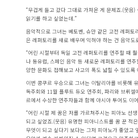
“무겁게 들고 갔다 그대로 가져온 게 문제죠.(웃음)
읽기를 하고 싶었는데.”
음악적으로 그녀는 베토벤, 슈만 같은 고전 레퍼토
은 레퍼토리를 새로 배우며 익혀야 하는 건 음악도
“어린 시절부터 독일 고전 레퍼토리를 연주할 때 훨
나 동유럽, 스페인 음악 등 새로운 레퍼토리를 연주할
양한 문화도 접해보고 사고의 폭도 넓힐 수 있도록 
이번 콩쿠르 우승으로 그녀는 이탈리아를 비롯해 유
독주회와 11월 플루트 듀오 연주회, 파리와 브뤼셀에
르에서 수상한 연주자들과 함께 아시아 투어도 이어
“어린 시절 제 꿈은 저를 가르쳐주시는 피아노 선생
되고 싶었죠.(웃음) 유명한 피아니스트를 꿈 꾼 적은
무엇이 되고 싶다기 보다는 그저 피아노가 좋았고 