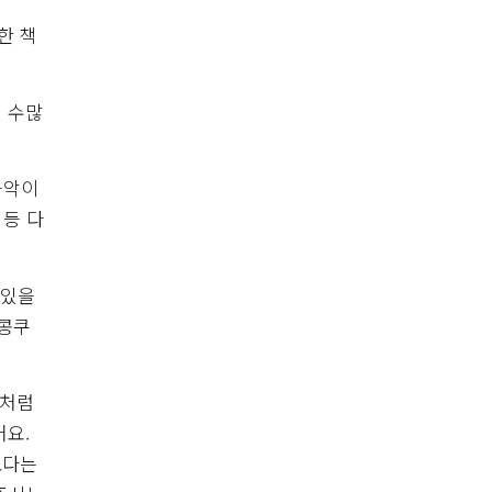
한 책
 수많
음악이
 등 다
 있을
 콩쿠
님처럼
어요.
보다는