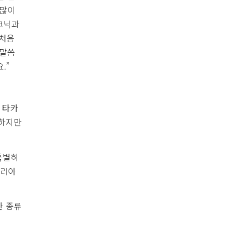
 많이
크닉과
 처음
 말씀
.”
 타카
 하지만
특별히
탈리아
한 종류