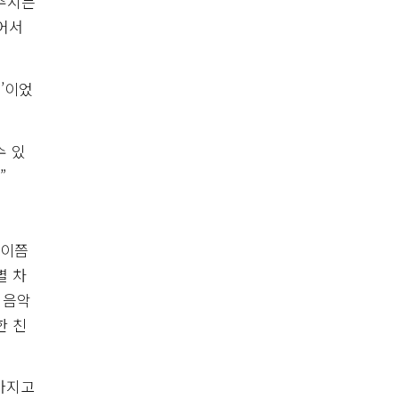
어주시는
있어서
’이었
수 있
”
 이쯤
별 차
 음악
한 친
가지고