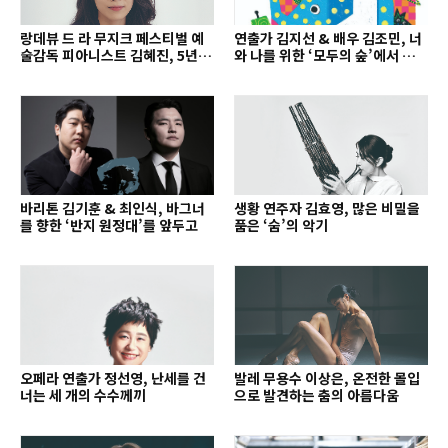
랑데뷰 드 라 무지크 페스티벌 예
연출가 김지선 & 배우 김조민, 너
술감독 피아니스트 김혜진, 5년간
와 나를 위한 ‘모두의 숲’에서 만나
의 여정을 돌아보며
는 동심
바리톤 김기훈 & 최인식, 바그너
생황 연주자 김효영, 많은 비밀을
를 향한 ‘반지 원정대’를 앞두고
품은 ‘숨’의 악기
오페라 연출가 정선영, 난세를 건
발레 무용수 이상은, 온전한 몰입
너는 세 개의 수수께끼
으로 발견하는 춤의 아름다움