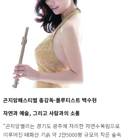
곤지암페스티벌 총감독·플루티스트 백수현
자연과 예술, 그리고 사람과의 소통
“곤지암밸리는 경기도 광주에 자리한 자연수목림으로
이루어진 태화산 기슭 약 2만5000평 규모의 작은 숲속