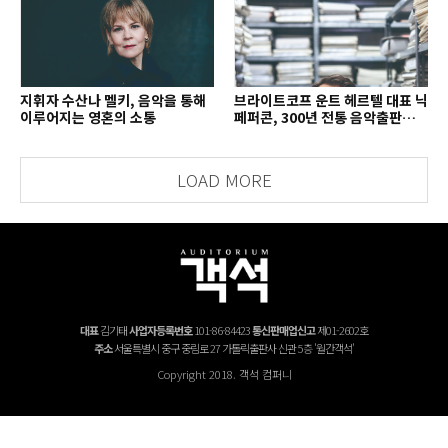
지휘자 수산나 멜키, 음악을 통해
브라이트코프 운트 헤르텔 대표 닉
이루어지는 영혼의 소통
페퍼콘, 300년 전통 음악출판사의
치열한 경영 철학
LOAD MORE
대표
김기태
사업자등록번호
101-86-84423
통신판매업신고
제01-2602호
주소
서울특별시 중구 중림로 27 가톨릭출판사 신관 5층 '월간객석'
Copyright 2018. 객석 컴퍼니