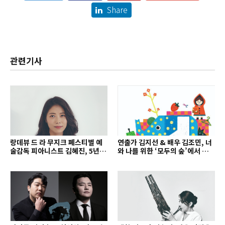
Share
관련기사
랑데뷰 드 라 무지크 페스티벌 예
연출가 김지선 & 배우 김조민, 너
술감독 피아니스트 김혜진, 5년간
와 나를 위한 ‘모두의 숲’에서 만나
의 여정을 돌아보며
는 동심