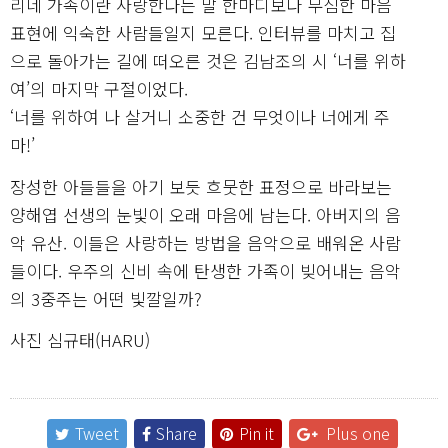
리네 가족이란 사랑한다는 말 한마디보다 무심한 마음
표현에 익숙한 사람들일지 모른다. 인터뷰를 마치고 집
으로 돌아가는 길에 떠오른 것은 김남조의 시 ‘너를 위하
여’의 마지막 구절이었다.
‘너를 위하여 나 살거니 소중한 건 무엇이나 너에게 주
마!’
장성한 아들들을 아기 보듯 흐뭇한 표정으로 바라보는
양해엽 선생의 눈빛이 오래 마음에 남는다. 아버지의 음
악 유산. 이들은 사랑하는 방법을 음악으로 배워온 사람
들이다. 우주의 신비 속에 탄생한 가족이 빚어내는 음악
의 3중주는 어떤 빛깔일까?
사진 심규태(HARU)
Tweet
Share
Pin it
Plus one