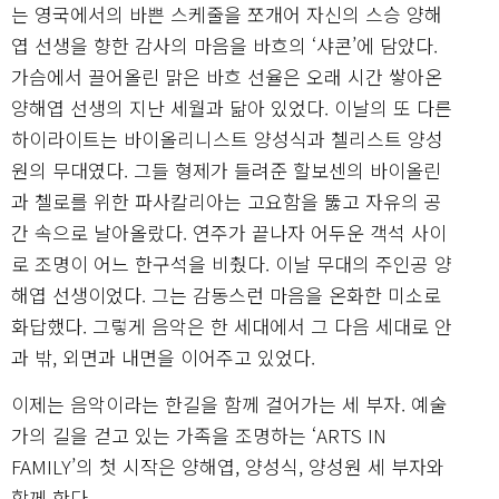
는 영국에서의 바쁜 스케줄을 쪼개어 자신의 스승 양해
엽 선생을 향한 감사의 마음을 바흐의 ‘샤콘’에 담았다.
가슴에서 끌어올린 맑은 바흐 선율은 오래 시간 쌓아온
양해엽 선생의 지난 세월과 닮아 있었다. 이날의 또 다른
하이라이트는 바이올리니스트 양성식과 첼리스트 양성
원의 무대였다. 그들 형제가 들려준 할보센의 바이올린
과 첼로를 위한 파사칼리아는 고요함을 뚫고 자유의 공
간 속으로 날아올랐다. 연주가 끝나자 어두운 객석 사이
로 조명이 어느 한구석을 비췄다. 이날 무대의 주인공 양
해엽 선생이었다. 그는 감동스런 마음을 온화한 미소로
화답했다. 그렇게 음악은 한 세대에서 그 다음 세대로 안
과 밖, 외면과 내면을 이어주고 있었다.
이제는 음악이라는 한길을 함께 걸어가는 세 부자. 예술
가의 길을 걷고 있는 가족을 조명하는 ‘ARTS IN
FAMILY’의 첫 시작은 양해엽, 양성식, 양성원 세 부자와
함께 한다.