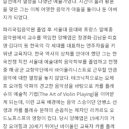
일선에서 열정을 다했던 예술가였다. 시간이 흘러 황혼
을 맞은 그는 이제 어엿한 음악가 아들을 둘이나 둔 아버
지가 되었다.
파리국립음악원 졸업 후 서울대 음대와 프랑스 말메종
음악원에서 교수를 역임한 양해엽은 정경화·김남윤·피호
영·김다미 등 한국의 각 세대를 대표하는 연주자들을 키
워낸 교육자다. 한국 역사의 상처를 안아야 했던 그는 한
국전쟁 직전 서울대 예술대학 음악학부를 졸업하고 전쟁
중 해·공군 교향악단에서 바이올리니스트로 근무할 만큼
음악에 대한 열정을 놓지 않았다. 테크닉적으로는 요제
프 요아힘 악파의 견고한 음악성을 바탕으로 카를 플레
슈의 예술적 기법(The Art of Violin Playing)을 이어받
게 되는데, 이런 교육 배경에는 음악 스승이던 안병소 선
생과 카를 플레슈 문하의 손꼽히는 제자인 리카르도 오
드노프스프의 영향이 컸다. 당시 양해엽은 19세기의 거
장 요아힘과 20세기 뛰어난 바이올린 교육자 카를 플레