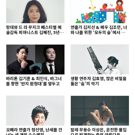
랑데뷰 드 라 무지크 페스티벌 예
연출가 김지선 & 배우 김조민, 너
술감독 피아니스트 김혜진, 5년간
와 나를 위한 ‘모두의 숲’에서 만나
의 여정을 돌아보며
는 동심
바리톤 김기훈 & 최인식, 바그너
생황 연주자 김효영, 많은 비밀을
를 향한 ‘반지 원정대’를 앞두고
품은 ‘숨’의 악기
오페라 연출가 정선영, 난세를 건
발레 무용수 이상은, 온전한 몰입
너는 세 개의 수수께끼
으로 발견하는 춤의 아름다움