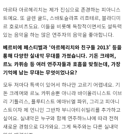
마르타 아르헤리치는 제가 진심으로 존경하는 피아니스
트예요. 또 글렌 굴드, 스뱌토슬라프 리흐테르, 블라디미
르 호로비츠도요. 이들을 비롯해 독창적이면서도 설득력
있는 음악을 하는 많은 연주자의 음악을 좋아합니다.
베르비에 페스티벌과 ‘아르헤리치와 친구들 2013’ 등을
통해 다양한 실내악 무대를 가졌습니다. 기돈 크레머,
르노 카퓌송 등 여러 연주자들과 호흡을 맞췄는데, 가장
기억에 남는 무대는 무엇이었나요?
모두 저마다 특색이 있어서 하나만 고르기 어렵네요. 기
돈 크레머와 르노 카퓌송뿐 아니라 바이올리니스트 이브
리 기틀리스, 플루티스트 에마뉘엘 파위, 그리고 피아니
스트이자 제 언니인 그반차 부니아티쉬빌리를 추가하고
싶어요. 실내악은 누구와 함께 연주하느냐에 따라 전혀
새로운 경험으로 다가와요. 그게 독주와는 다른 실내악