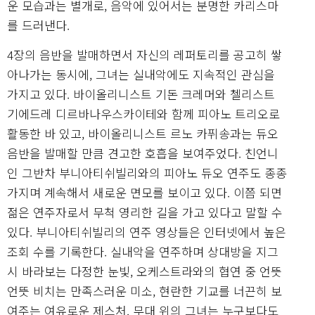
운 모습과는 별개로, 음악에 있어서는 분명한 카리스마
를 드러낸다.
4장의 음반을 발매하면서 자신의 레퍼토리를 공고히 쌓
아나가는 동시에, 그녀는 실내악에도 지속적인 관심을
가지고 있다. 바이올리니스트 기돈 크레머와 첼리스트
기에드레 디르바나우스카이테와 함께 피아노 트리오로
활동한 바 있고, 바이올리니스트 르노 카퓌송과는 듀오
음반을 발매할 만큼 견고한 호흡을 보여주었다. 친언니
인 그반차 부니아티쉬빌리와의 피아노 듀오 연주도 종종
가지며 계속해서 새로운 면모를 보이고 있다. 이쯤 되면
젊은 연주자로서 무척 영리한 길을 가고 있다고 말할 수
있다. 부니아티쉬빌리의 연주 영상들은 인터넷에서 높은
조회 수를 기록한다. 실내악을 연주하며 상대방을 지그
시 바라보는 다정한 눈빛, 오케스트라와의 협연 중 언뜻
언뜻 비치는 만족스러운 미소, 현란한 기교를 너끈히 보
여주는 여유로운 제스처. 무대 위의 그녀는 누구보다도