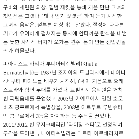
구비와 세련된 의상. 앨범 재킷을 통해 처음 만난 그녀의
첫인상은 그랬다. ‘꽤나 인기 있겠군’ 하며 듣기 시작한
그녀의 음악은, 섣부른 예상과는 달랐다. 절정에 다다른
기교가 유려하게 펼쳐지는 동시에 안타까운 탄식을 내뱉
는 듯한 사색적 터치가 오가는 연주. 눈이 만든 선입견을
귀가 허물었다.
피아니스트 카티아 부니아티쉬빌리(Khatia
Buniatishvili)는 1987년 조지아의 트빌리시에서 태어나
4세부터 피아노를 배우기 시작해, 6세에 처음으로 오케
스트라와 협연 무대를 가졌다. 트빌리시 음악원을 거쳐
빈 국립음대를 졸업했고 2003년 키예프에서 열린 호로
비츠 콩쿠르에서 특별상을, 2008년 아르투르 루빈슈타
인 콩쿠르에서 3등을 차지하는 등 주목을 끌었다.
2011/2012 빈 무지크페라인 ‘라이징 스타’로 선정되며
두각을 드러낸 부니아티쉬빌리는 마르타 아르헤리치로