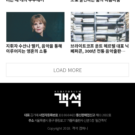
지휘자 수산나 멜키, 음악을 통해
브라이트코프 운트 헤르텔 대표 닉
이루어지는 영혼의 소통
페퍼콘, 300년 전통 음악출판사의
치열한 경영 철학
LOAD MORE
대표
김기태
사업자등록번호
101-86-84423
통신판매업신고
제01-2602호
주소
서울특별시 중구 중림로 27 가톨릭출판사 신관 5층 '월간객석'
Copyright 2018. 객석 컴퍼니