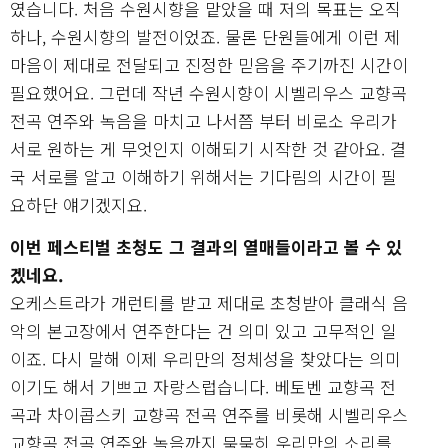
였습니다. 처음 수원시향을 맡았을 때 저의 목표는 오직
하나, 수원시향의 발전이었죠. 물론 단원들에게 이런 제
마음이 제대로 전달되고 진정한 믿음을 주기까진 시간이
필요했어요. 그런데 작년 수원시향이 시벨리우스 교향곡
전곡 연주와 녹음을 마치고 나서쯤 부터 비로소 우리가
서로 원하는 게 무엇인지 이해되기 시작한 것 같아요. 결
국 서로를 알고 이해하기 위해서는 기다림의 시간이 필
요하단 얘기겠지요.
이번 페스티벌 초청도 그 결과의 열매들이라고 볼 수 있
겠네요.
오케스트라가 개런티를 받고 제대로 초청받아 클래식 음
악의 본고장에서 연주한다는 건 의미 있고 고무적인 일
이죠. 다시 말해 이제 우리만의 정체성을 찾았다는 의미
이기도 해서 기쁘고 자랑스럽습니다. 베토벤 교향곡 전
곡과 차이콥스키 교향곡 전곡 연주를 비롯해 시벨리우스
교향곡 전곡 연주와 녹음까지 묵묵히 우리만의 소리를