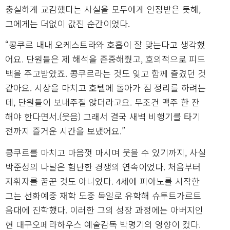
충실하게 교감했다는 사실을 모두에게 인정받은 듯해,
그에게는 더없이 값진 순간이었다.
“콩쿠르 내내 오케스트라와 호흡이 잘 맞는다고 생각했
어요. 단원들은 제 해석을 존중해줬고, 호의적으로 피드
백을 주고받았죠. 콩쿠르라는 것도 잊고 함께 즐겼던 것
같아요. 시상을 마치고 호텔에 돌아가 짐 정리를 하려는
데, 단원들이 보내주질 않더라고요. 무조건 맥주 한 잔
해야 한다면서.(웃음) 그래서 결국 새벽 비행기를 타기
전까지 즐거운 시간을 보냈어요.”
콩쿠르를 마치고 마음껏 마시며 웃을 수 있기까지, 사실
박준성의 나날은 험난한 경쟁의 연속이었다. 처음부터
지휘자를 꿈꾼 것도 아니었다. 4세에 피아노를 시작한
그는 선화예중 재학 도중 독일로 유학해 슈투트가르트
음대에 진학했다. 이러한 그의 성장 과정에는 아버지인
현 대구오페라하우스 예술감독 박명기의 영향이 컸다.