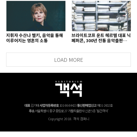
지휘자 수산나 멜키, 음악을 통해
브라이트코프 운트 헤르텔 대표 닉
이루어지는 영혼의 소통
페퍼콘, 300년 전통 음악출판사의
치열한 경영 철학
LOAD MORE
대표
김기태
사업자등록번호
101-86-84423
통신판매업신고
제01-2602호
주소
서울특별시 중구 중림로 27 가톨릭출판사 신관 5층 '월간객석'
Copyright 2018. 객석 컴퍼니