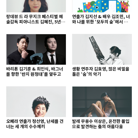
랑데뷰 드 라 무지크 페스티벌 예
연출가 김지선 & 배우 김조민, 너
술감독 피아니스트 김혜진, 5년간
와 나를 위한 ‘모두의 숲’에서 만나
의 여정을 돌아보며
는 동심
바리톤 김기훈 & 최인식, 바그너
생황 연주자 김효영, 많은 비밀을
를 향한 ‘반지 원정대’를 앞두고
품은 ‘숨’의 악기
오페라 연출가 정선영, 난세를 건
발레 무용수 이상은, 온전한 몰입
너는 세 개의 수수께끼
으로 발견하는 춤의 아름다움