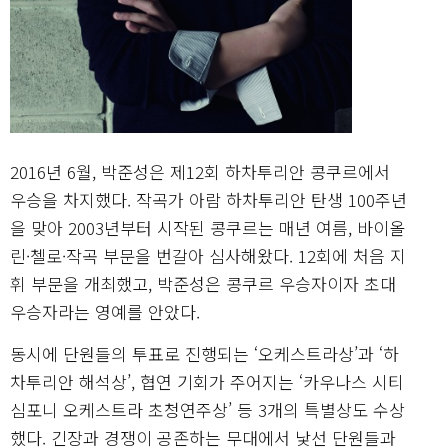
2016년 6월, 박준성은 제12회 하차투리안 콩쿠르에서
우승을 차지했다. 작곡가 아람 하차투리안 탄생 100주년
을 맞아 2003년부터 시작된 콩쿠르는 매년 여름, 바이올
린·첼로·작곡 부문을 번갈아 심사해왔다. 12회에 처음 지
휘 부문을 개최했고, 박준성은 콩쿠르 우승자이자 초대
우승자라는 영예를 안았다.
동시에 단원들의 투표로 진행되는 ‘오케스트라상’과 ‘하
차투리안 해석상’, 협연 기회가 주어지는 ‘카우나스 시티
심포니 오케스트라 초청연주상’ 등 3개의 특별상도 수상
했다. 긴장과 경쟁이 공존하는 무대에서 낯선 단원들과