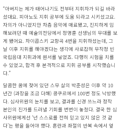
“아버지는 제가 태어나기도 전부터 지휘자가 되길 바라
셨대요. 피아노도 지휘 공부에 도움 되라고 시키셨고요.
자의가 아니었지만 차츰 음악에 매료됐고, 진지하게 임
해보려던 때 예술의전당에서 정명훈 선생님의 무대를 보
게 됐어요. 차이콥스키 교향곡 4번을 지휘하셨는데, 그
날 이후 지휘를 해야겠다는 생각에 사로잡혀 무작정 빈
국립음대 지휘과에 원서를 넣었죠. 다행히 시험을 치를
수 있었고, 합격 후 본격적으로 지휘 공부를 시작했습니
다.”
달콤한 꿈에 젖어 있던 스무 살의 박준성은 이후 약 10
년간 (과장을 조금 더해) 콩쿠르에서 100번 정도 낙방했
다. 심사위원의 눈치를 보고, 결과를 신경 쓰느라 정작
본인의 진가를 드러낼 기회를 번번이 놓쳤다. 결국 한 심
사위원에게선 ‘넌 스스로를 전혀 믿고 있지 않은 것 같
다’는 평을 들어야 했다. 혼란과 좌절의 반복 속에서 엎