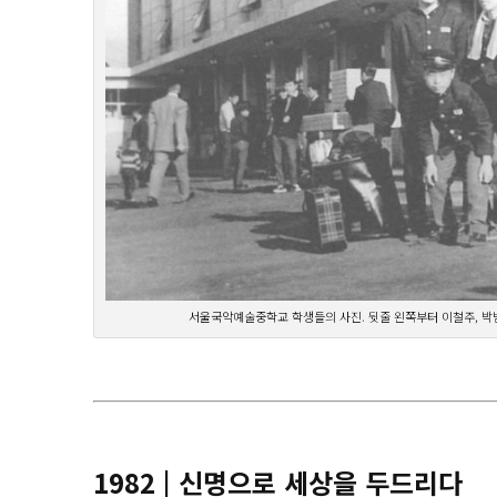
서울국악예술중학교 학생들의 사진. 뒷줄 왼쪽부터 이철주, 박범
1982 | 신명으로 세상을 두드리다