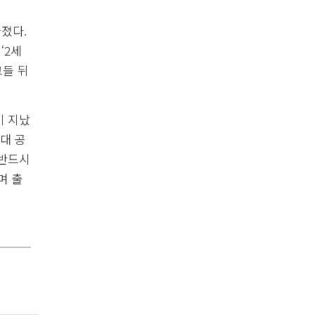
가졌다.
‘2세
그들 뒤
이 지났
근대 공
 반드시
며 출