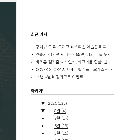
최근 기사
랑데뷰 드 라 무지크 페스티벌 예술감독 피아니스트 김혜진, 5년간의 여정을 돌아보며
연출가 김지선 & 배우 김조민, 너와 나를 위한 ‘모두의 숲’에서 만나는 동심
바리톤 김기훈 & 최인식, 바그너를 향한 ‘반지 원정대’를 앞두고
COVER STORY 지휘자·국립심포니오케스트라 제8대 음악감독 로베르토 아바도
26년 8월호 정기구독 이벤트
아카이브
▼
2026
(123)
▼
8월
(4)
►
7월
(17)
►
6월
(19)
►
5월
(15)