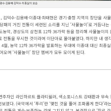
광수·김용배·김덕수·최종실의 모습
예인, 김덕수·김용배·이종대·최태현은 경기·충청 지역의 장단을 사
사당패의 거친 전통이 세련된 소리를 지닌 ‘사물놀이’로 거듭나는
도농악, 경상도의 삼천포 12차 36가락 등을 정리해 사물놀이의
로 전통을 무시한 것이라며 이단아로 몰아붙였다. 하지만 내 생
 4월, 농악 12차 36가락을 발표하는 무대에 이종대 대신 최종실
들어오며 ‘사물놀이’ 창단 멤버가 모두 모이게 된다.
 연주자인 라인하르트 플라티쉴러, 색소포니스트 강태환과 무속
 선보였다. (국악에서 ‘푸리’란 ‘맺힌 것을 풀어 조화롭게 한다’라
 전통을 계승·보존하는 것에 그치지 않고, 본격적으로 ‘장르 간