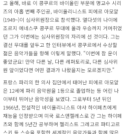
고 올해, 바로 이 콩쿠르의 바이올린 부문에 명교수 시리
즈의 아홉 번째 주인공, 바이올리니스트 피에르 아모얄
(1949~)이 심사위원장으로 참석했다. 열다섯의 나이에
조르지 에네스쿠 콩쿠르 무대에 올라 우승까지 거머쥐었
던 그가 이번에는 심사위원장의 자리에 선 것이다. 그는
결선 무대를 앞두고 한 인터뷰에서 콩쿠르에서 수상할
젊은 음악가들을 향해 이렇게 말했다. “이번에 참 운이
좋았군요! 만약 다른 날, 다른 레퍼토리로, 다른 심사위
원 앞이었다면 어떤 결과가 나왔을지는 모르겠지만.”
프랑스 파리의 한 의사 집안에서 태어난 피에르 아모얄
은 12세에 파리 음악원을 1등으로 졸업하는 등 어린 나
이부터 뛰어난 음악성을 보였다. 그로부터 5년 뒤인
1966년, 전설적인 바이올리니스트 야샤 하이페츠에게
재능을 인정받으며 미국 로스앤젤레스로 간 그는 하이페
츠와 함께 5년간 공부하며 첼리스트 그레고르 퍄티고르
스키 등 스승을 포함한 세계적인 음악가들과 함께 많은