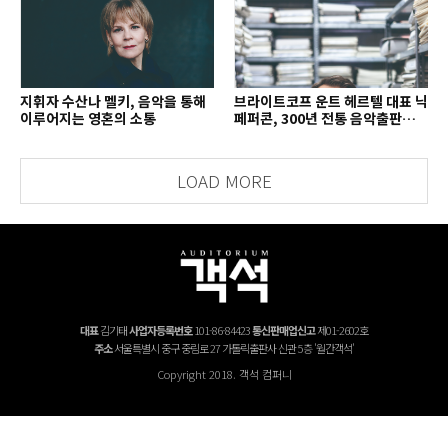
지휘자 수산나 멜키, 음악을 통해
브라이트코프 운트 헤르텔 대표 닉
이루어지는 영혼의 소통
페퍼콘, 300년 전통 음악출판사의
치열한 경영 철학
LOAD MORE
대표
김기태
사업자등록번호
101-86-84423
통신판매업신고
제01-2602호
주소
서울특별시 중구 중림로 27 가톨릭출판사 신관 5층 '월간객석'
Copyright 2018. 객석 컴퍼니