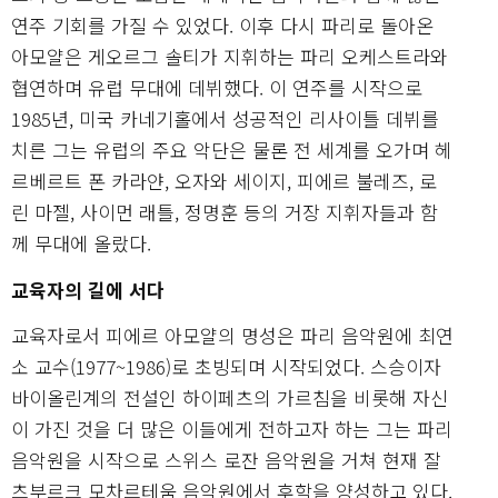
연주 기회를 가질 수 있었다. 이후 다시 파리로 돌아온
아모얄은 게오르그 솔티가 지휘하는 파리 오케스트라와
협연하며 유럽 무대에 데뷔했다. 이 연주를 시작으로
1985년, 미국 카네기홀에서 성공적인 리사이틀 데뷔를
치른 그는 유럽의 주요 악단은 물론 전 세계를 오가며 헤
르베르트 폰 카라얀, 오자와 세이지, 피에르 불레즈, 로
린 마젤, 사이먼 래틀, 정명훈 등의 거장 지휘자들과 함
께 무대에 올랐다.
교육자의 길에 서다
교육자로서 피에르 아모얄의 명성은 파리 음악원에 최연
소 교수(1977~1986)로 초빙되며 시작되었다. 스승이자
바이올린계의 전설인 하이페츠의 가르침을 비롯해 자신
이 가진 것을 더 많은 이들에게 전하고자 하는 그는 파리
음악원을 시작으로 스위스 로잔 음악원을 거쳐 현재 잘
츠부르크 모차르테움 음악원에서 후학을 양성하고 있다.