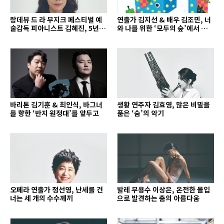
랑데뷰 드 라 무지크 페스티벌 예
연출가 김지선 & 배우 김조민, 너
술감독 피아니스트 김혜진, 5년간
와 나를 위한 ‘모두의 숲’에서 만나
의 여정을 돌아보며
는 동심
바리톤 김기훈 & 최인식, 바그너
생황 연주자 김효영, 많은 비밀을
를 향한 ‘반지 원정대’를 앞두고
품은 ‘숨’의 악기
오페라 연출가 정선영, 난세를 건
발레 무용수 이상은, 온전한 몰입
너는 세 개의 수수께끼
으로 발견하는 춤의 아름다움