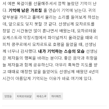
서 예쁜 목걸이를 선물해주셔서 깜짝 놀랐던 기억이 난
다.
기억에 남은 가르침
홀 연습이 기억에 남는다. 귀의
앞부분을 가리고 홀에서 울리는 소리를 들어보게 하셨는
데, 앞으로도 잊지 못할 것 같다. 선생님께 모차르트를
정말 긴 시간동안 많이 혼나면서 배웠는데, 모차르테움
오케스트라 악장시험에서 파이널까지 올라갔을 때와 리
피처 콩쿠르에서 모차르트로 호평을 들었을 때, 선생님
께 너무나 감사했다.
내가 기억하는 스승의 모습
선생님
은 제자들의 행복을 바라는 분이다. 좋은 음악과 취향을
늘 제자들과 함께 공유하신다. 아무리 혹독한 지도를 받
고 때때로 매정한 말을 들었어도 선생님께 배웠던 4년의
시간이 아름답게 기억되는 이유가 바로 여기에 있다.
양정윤
피에르아모얄
에네스쿠
하이페츠