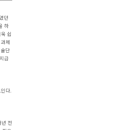
나였던
을 하
더욱 쉽
 과제
예술단
 지급
인다.
매년 전