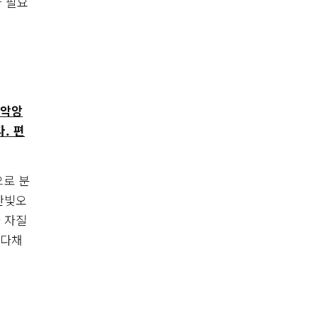
아 필요
타악앙
. 편
으로 분
한빛오
 자질
 다채