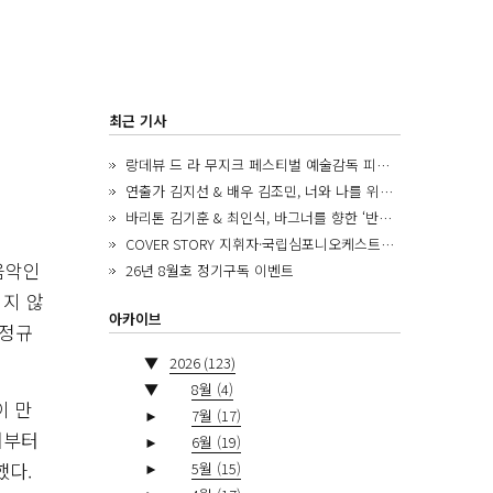
최근 기사
랑데뷰 드 라 무지크 페스티벌 예술감독 피아니스트 김혜진, 5년간의 여정을 돌아보며
연출가 김지선 & 배우 김조민, 너와 나를 위한 ‘모두의 숲’에서 만나는 동심
바리톤 김기훈 & 최인식, 바그너를 향한 ‘반지 원정대’를 앞두고
COVER STORY 지휘자·국립심포니오케스트라 제8대 음악감독 로베르토 아바도
음악인
26년 8월호 정기구독 이벤트
쉽지 않
아카이브
 정규
▼
2026
(123)
▼
8월
(4)
이 만
►
7월
(17)
서부터
►
6월
(19)
했다.
►
5월
(15)