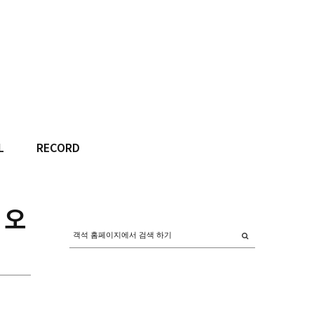
L
RECORD
 오