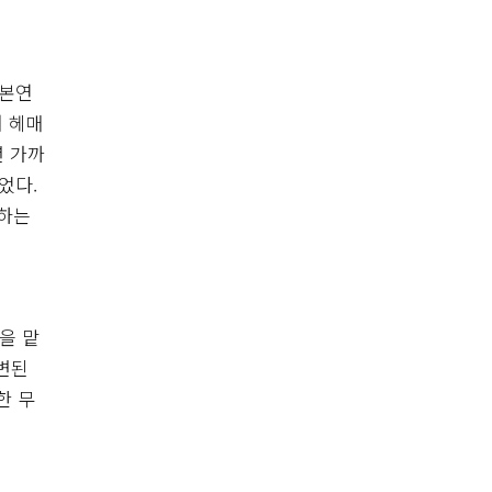
 본연
해 헤매
년 가까
었다.
화하는
을 맡
대변된
한 무