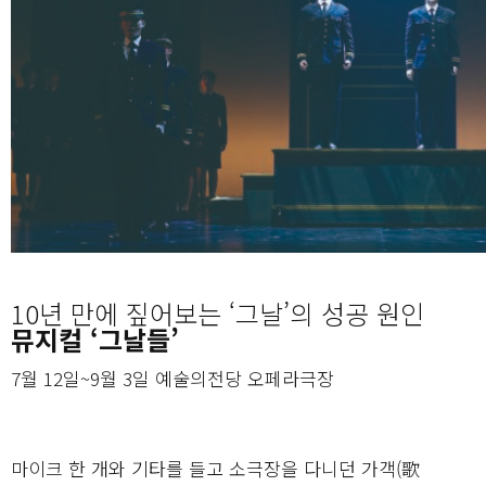
10년 만에 짚어보는 ‘그날’의 성공 원인
뮤지컬 ‘그날들’
7월 12일~9월 3일 예술의전당 오페라극장
마이크 한 개와 기타를 들고 소극장을 다니던 가객(歌