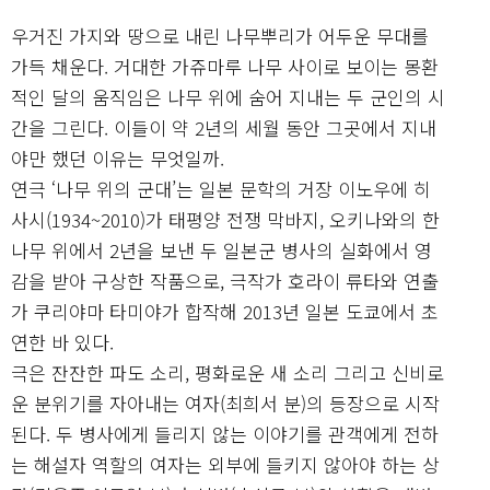
우거진 가지와 땅으로 내린 나무뿌리가 어두운 무대를
가득 채운다. 거대한 가쥬마루 나무 사이로 보이는 몽환
적인 달의 움직임은 나무 위에 숨어 지내는 두 군인의 시
간을 그린다. 이들이 약 2년의 세월 동안 그곳에서 지내
야만 했던 이유는 무엇일까.
연극 ‘나무 위의 군대’는 일본 문학의 거장 이노우에 히
사시(1934~2010)가 태평양 전쟁 막바지, 오키나와의 한
나무 위에서 2년을 보낸 두 일본군 병사의 실화에서 영
감을 받아 구상한 작품으로, 극작가 호라이 류타와 연출
가 쿠리야마 타미야가 합작해 2013년 일본 도쿄에서 초
연한 바 있다.
극은 잔잔한 파도 소리, 평화로운 새 소리 그리고 신비로
운 분위기를 자아내는 여자(최희서 분)의 등장으로 시작
된다. 두 병사에게 들리지 않는 이야기를 관객에게 전하
는 해설자 역할의 여자는 외부에 들키지 않아야 하는 상