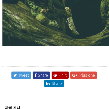
Tweet
Share
Pin it
Plus one
Share
관련기사