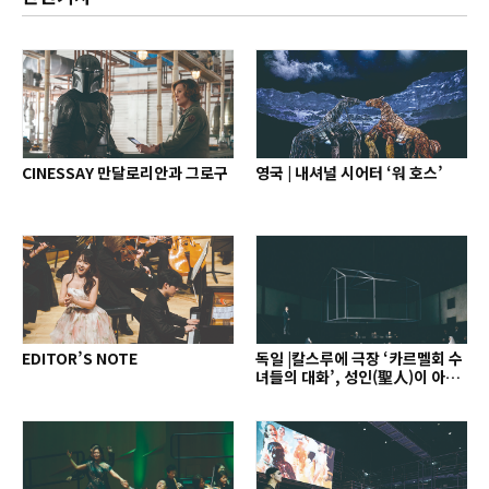
CINESSAY 만달로리안과 그로구
영국 | 내셔널 시어터 ‘워 호스’
EDITOR’S NOTE
독일 |칼스루에 극장 ‘카르멜회 수
녀들의 대화’, 성인(聖人)이 아닌
인간으로