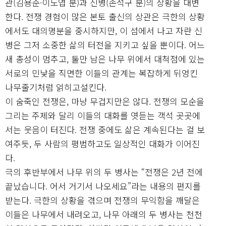
관(김용준·이도엽 분)과 신병(손석구 분)의 상황을 대변
한다. 전쟁 경험이 많은 본토 출신의 상관은 극한의 상황
에서도 대의명분을 중시하지만, 이 섬에서 나고 자란 신
병은 그저 소중한 삶의 터전을 지키고 싶을 뿐이다. 어느
새 총성이 멈추고, 둘만 남은 나무 위에서 대척점에 있는
서로의 민낯을 직면한 이들의 관계는 복잡하게 뒤엉킨
나무줄기처럼 얽히고설킨다.
이 숨죽인 전쟁은, 마냥 무겁지만은 않다. 전쟁의 모순을
그리는 주제와 달리 이들의 대화를 엿듣는 객석 곳곳에
서는 웃음이 터진다. 전쟁 중에도 삶은 계속된다는 걸 보
여주듯, 두 사람의 평범하고도 일상적인 대화가 이어진
다.
극의 후반부에서 나무 위의 두 병사는 “전쟁은 2년 전에
끝났습니다. 어서 거기서 나오세요”라는 내용의 편지를
받는다. 극한의 상황을 겪으며 전쟁의 무익함을 깨달은
이들은 나무에서 내려오고, 나무 아래의 두 병사는 천천