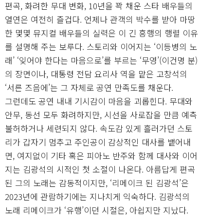
편곡, 화려한 무대 변화, 10년을 꽉 채운 스타 배우들의
열연은 여전히 즐겁다. 언제나 관객의 박수를 받아 마땅
한 몇몇 뮤지컬 배우들의 실력은 이 긴 흥행의 행렬 이유
를 설명해 주는 보루다. 스토리와 이어지는 ‘이등병의 노
래’ ‘잊어야 한다는 마음으로’를 부르는 ‘무영’(이건명 분)
의 장면이나, 대통령 전담 요리사 역을 맡은 고창석의
‘서른 즈음에’는 그 자체로 공연 만족도를 채운다.
그런데도 공연 내내 기시감이 마음을 괴롭힌다. 무대와
안무, 동선 모두 화려하지만, 시선을 사로잡을 만큼 예측
불허하거나 세련되지 않다. 속도감 있게 흘러가던 스토
리가 갑자기 멈추고 주인공이 감상적인 대사를 뱉어내
면, 여지없이 기타 혹은 피아노 반주와 함께 대사와 이어
지는 김광석의 시적인 첫 소절이 나온다. 아름답게 편곡
된 그의 노래는 감동적이지만, ‘리메이크 된 김광석’은
2023년에 관람하기에는 지나치게 익숙하다. 김광석의
노래 리메이크가 ‘유행’이던 시절은, 아쉽지만 지났다.