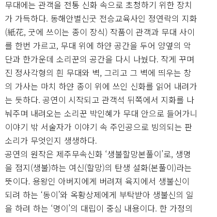
무대에는 관객을 전통 신화 속으로 초청하기 위한 장치
가 가득하다. 동해안별신굿 전승교육사인 정연락의 지화
(紙花, 굿에 쓰이는 종이 장식) 작품이 관객과 무대 사이
를 한번 가르고, 무대 위에 하얀 공간을 두어 양옆의 악
단과 한가운데 소리꾼의 공간을 다시 나눴다. 작게 꾸며
진 정사각형의 흰 무대와 벽, 그리고 그 벽에 띄우는 창
의 가사는 마치 하얀 종이 위에 쓰인 신화를 읽어 내려가
는 듯하다. 공연이 시작되고 관객석 뒤쪽에서 지화를 나
눠주며 내려오는 소리꾼 박인혜가 무대 안으로 들어가니
이야기 밖 서술자가 이야기 속 주인공으로 빙의되는 판
소리가 무엇인지 생생하다.
공연의 원작은 제주무속신화 ‘생불할망본풀이’로, 생명
을 점지(생불)하는 여신(할망)의 탄생 설화(본풀이)라는
뜻이다. 용왕인 아버지에게 버려져 육지에서 생불신이
되려 하는 ‘동이’와 옥황상제에게 부탁받아 생불신의 일
을 하려 하는 ‘명이’의 대립이 중심 내용이다. 한 가정의