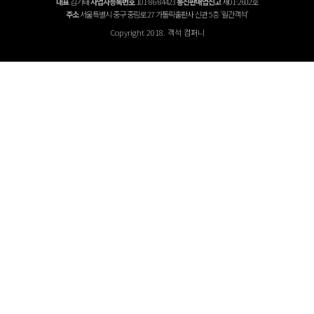
대표
김기태
사업자등록번호
101-86-84423
통신판매업신고
제01-2602호
주소
서울특별시 중구 중림로 27 가톨릭출판사 신관 5층 '월간객석'
Copyright 2018. 객석 컴퍼니