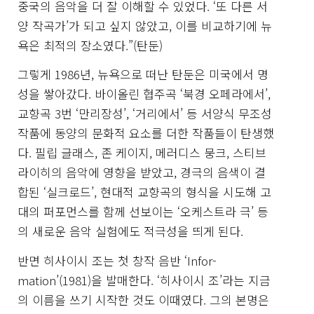
중국의 음악을 더 잘 이해할 수 있었다. ‘또 다른 서
양 작곡가’가 되고 싶지 않았고, 이를 비교하기에 뉴
욕은 최적의 장소였다.”(탄둔)
그렇게 1986년, 뉴욕으로 떠난 탄둔은 미국에서 명
성을 쌓아갔다. 바이올린 협주곡 ‘북경 오페라에서’,
교향곡 3번 ‘만리장성’, ‘거리에서’ 등 서양식 무조성
작품에 동양의 문화적 요소를 더한 작품들이 탄생했
다. 필립 글래스, 존 케이지, 메러디스 뭉크, 스티브
라이히의 음악에 영향을 받았고, 경극의 음색이 결
합된 ‘실크로드’, 현대적 교향곡의 형식을 시도해 고
대의 퍼포먼스를 함께 선보이는 ‘오케스트라 극’ 등
의 새로운 음악 실험에도 적극성을 띄게 된다.
반면 히사이시 조는 첫 창작 음반 ‘Infor-
mation’(1981)을 발매한다. ‘히사이시 조’라는 지금
의 이름을 쓰기 시작한 것도 이때였다. 그의 본명은