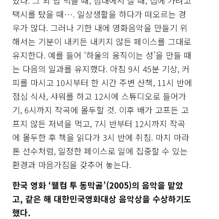
었다. 그 외 밥 먹을 때, 침대에서 잘 때, 집에 가려고
택시를 탔을 때…. 일상생활을 하다가 떠오르는 경
우가 많다. 그러나 기한 내에 영화음악을 만들기 위
해서는 기분이 내키든 내키지 않든 페이스를 그대로
유지한다. 예를 들어 ‘하울의 움직이는 성’을 만들 때
는 다음의 일과를 유지했다. 아침 9시 45분 기상, 커
피를 마시고 10시부터 한 시간 주변 산책, 11시 반에
점심 식사, 샤워를 하고 12시에 스튜디오로 들어가
기, 6시까지 작곡에 몰두할 것. 이후 배가 고프든 고
프지 않든 저녁을 먹고, 7시 반부터 12시까지 작곡
에 몰두한 후 책을 읽다가 3시 반에 취침. 마치 마라
톤 선수처럼, 일정한 페이스로 일에 집중할 수 있는
환경과 마음가짐을 갖추어 놓는다.
한국 영화 ‘웰컴 투 동막골’(2005)의 음악을 맡았
고, 같은 해 대한민국영화대상 음악상을 수상하기도
했다.