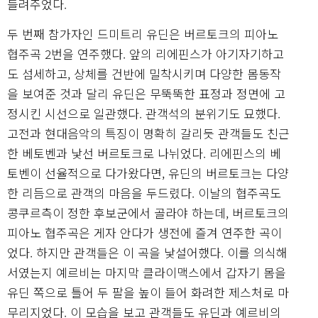
들려주었다.
두 번째 참가자인 드미트리 유딘은 버르토크의 피아노
협주곡 2번을 연주했다. 앞의 리에핀스가 아기자기하고
도 섬세하고, 상체를 건반에 밀착시키며 다양한 몸동작
을 보여준 것과 달리 유딘은 무뚝뚝한 표정과 정면에 고
정시킨 시선으로 일관했다. 관객석의 분위기도 묘했다.
고전과 현대음악의 특징이 명확히 갈리듯 관객들도 친근
한 베토벤과 낯선 버르토크로 나뉘었다. 리에핀스의 베
토벤이 선율적으로 다가왔다면, 유딘의 버르토크는 다양
한 리듬으로 관객의 마음을 두드렸다. 이날의 협주곡도
콩쿠르측이 정한 후보군에서 골라야 하는데, 버르토크의
피아노 협주곡은 게자 안다가 생전에 즐겨 연주한 곡이
었다. 하지만 관객들은 이 곡을 낯설어했다. 이를 의식해
서였는지 예르비는 마지막 클라이맥스에서 갑자기 몸을
유딘 쪽으로 틀어 두 팔을 높이 들어 화려한 제스처로 마
무리지었다. 이 모습을 보고 관객들도 유딘과 예르비의