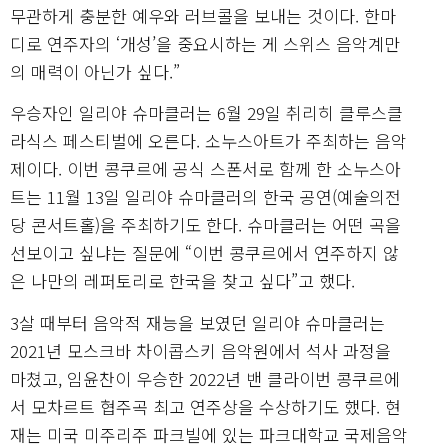
무관하게 충분한 예우와 러브콜을 보내는 것이다. 한마
디로 연주자의 ‘개성’을 중요시하는 게 스위스 음악계만
의 매력이 아닌가 싶다.”
우승자인 일리야 슈마클러는 6월 29일 취리히 클루스클
라식스 페스티벌에 오른다. 소누스아트가 주최하는 음악
제이다. 이번 콩쿠르에 공식 스폰서로 함께 한 소누스아
트는 11월 13일 일리야 슈마클러의 한국 공연(예술의전
당 콘서트홀)을 주최하기도 한다. 슈마클러는 어떤 곡을
선보이고 싶냐는 질문에 “이번 콩쿠르에서 연주하지 않
은 나만의 레퍼토리로 한국을 찾고 싶다”고 했다.
3살 때부터 음악적 재능을 보였던 일리야 슈마클러는
2021년 모스크바 차이콥스키 음악원에서 석사 과정을
마쳤고, 임윤찬이 우승한 2022년 밴 클라이번 콩쿠르에
서 모차르트 협주곡 최고 연주상을 수상하기도 했다. 현
재는 미국 미주리주 파크빌에 있는 파크대학교 국제음악