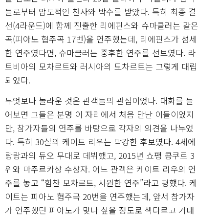
들로부터 압도적인 찬사와 박수를 받았다. 특히 최종 결
선(4라운드)에 함께 진출한 리에핀스와 슈마클러는 같은
곡(피아노 협주곡 17번)을 연주했는데, 리에핀스가 섬세
한 연주였다면, 슈마클러는 중후한 연주를 선보였다. 라
트비아의 모차르트와 러시아의 모차르트는 그렇게 대립
되었다.
무엇보다 놀라운 것은 관객들의 관심이었다. 대화를 들
어보면 그들은 분명 이 자리에서 처음 만난 이들이었지
만, 참가자들의 연주를 바탕으로 각자의 의견을 나누었
다. 특히 30살의 케이트 리우는 막강한 후보였다. 4세에
랑랑과의 듀오 무대로 데뷔했고, 2015년 쇼팽 콩쿠르 3
위와 마주르카상 수상자. 어느 관객은 케이트 리우의 연
주를 놓고 “힘찬 모차르트, 시원한 연주”라고 평했다. 케
이트는 피아노 협주곡 20번을 연주했는데, 앞서 참가자
가 연주했던 피아노가 맞나 싶을 정도로 색다르고 거대