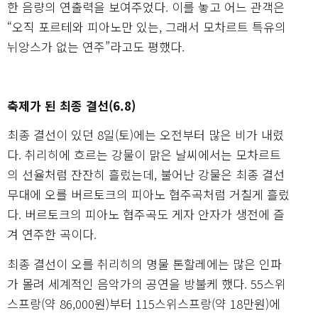
한 음량의 연출력을 보여주었다. 이를 놓고 어느 관객은
“오직 포르테와 피아노만 있는, 그래서 모차르트 특유의
뉘앙스가 없는 연주”라고도 평했다.
축제가 된 최종 결선(6.8)
최종 결선이 있던 8일(토)에는 오전부터 많은 비가 내렸
다. 취리히에 흐르는 강물이 맑은 날씨에서는 모차르트
의 선율처럼 잔잔히 흘렀는데, 불어난 강물은 최종 결선
무대에 오를 버르토크의 피아노 협주곡처럼 거칠게 흘렀
다. 버르토크의 피아노 협주곡도 게자 안자가 생전에 즐
겨 연주한 곡이다.
최종 결선이 오를 취리히의 명물 톤할레에는 많은 인파
가 몰려 세계적인 음악가의 공연을 방불케 했다. 55스위
스프랑(약 86,000원)부터 115스위스프랑(약 18만원)에