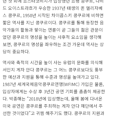
년 첫 회에 쇼스타코비치가 입상했던 쇼팽 콩쿠르, 다비
드 오이스트라흐가 우승한 1937년 태생의 퀸 엘리자베
스 콩쿠르, 1958년 시작된 차이콥스키 콩쿠르에 비하면
짧은 역사를 지닌 콩쿠르이다. 콩쿠르를 통해 등장한 음
악가들의 활동과 쌓이는 연륜이 곧 그들의 젊은 관문이
었던 콩쿠르의 명성을 높이는 사후적 요소임을 생각해
보면, 콩쿠르의 명성을 좌우하는 조건 가운데 역사는 상
당히 중요하다.
역사와 축적의 시간을 높이 사는 유럽의 문화를 의식해
서인지 게자 안다 콩쿠르는 그 어느 콩쿠르보다도 풍부
한 예산과 지원을 통해 수준과 명성을 높여가고 있다.
1987년 세계국제음악콩쿠르연맹(WFIMC) 가입은 물론,
입상자에게는 수상 후 3년간 공연 기회를 촘촘히 제공한
다. 박종해는 “2018년에 입상했는데, 올해 봄에 다녀온
미국 공연은 콩쿠르를 주최하는 게자 안다 재단에서 주
선한 것이었다”고 귀띔 해주기도 했다. 콩쿠르의 지원과