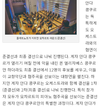
안다
콩쿠르
는 독
특하게
도 오
케스트
플레트뇨프가 지휘한 모차르트 라운드(준결선)
라와의
협연이
준결선과 최종 결선으로 나눠 진행된다. 게자 안다 콩쿠
르가 열리기 며칠 전에 막을 내린 퀸 엘리자베스 콩쿠르
만 하더라도 최종 결선에서 12명의 후보를 세우고, 이들
이 교향악단과 협주곡을 선보이는 대향연을 펼친다. 하
지만 게자 안다 콩쿠르는 오케스트라와 함께 결선을 1차
(준결선)와 2차(최종 결선)로 나눠 진행한다. 특히 참가
자 모두가 모차르트의 피아노 협주곡을 선보이는 준결선
은 게자 안다 콩쿠르만의 특별한 과정이다. 게자 안다가