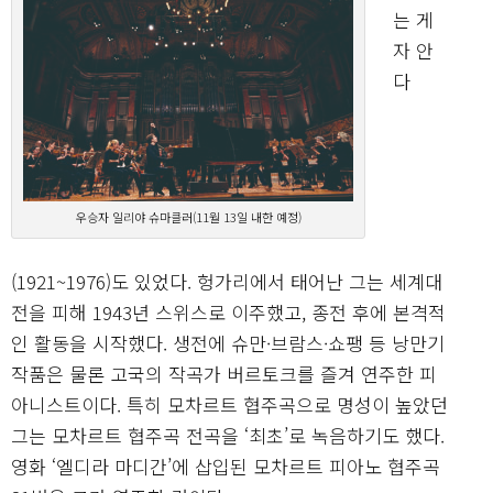
는 게
자 안
다
우승자 일리야 슈마클러(11월 13일 내한 예정)
(1921~1976)도 있었다. 헝가리에서 태어난 그는 세계대
전을 피해 1943년 스위스로 이주했고, 종전 후에 본격적
인 활동을 시작했다. 생전에 슈만·브람스·쇼팽 등 낭만기
작품은 물론 고국의 작곡가 버르토크를 즐겨 연주한 피
아니스트이다. 특히 모차르트 협주곡으로 명성이 높았던
그는 모차르트 협주곡 전곡을 ‘최초’로 녹음하기도 했다.
영화 ‘엘디라 마디간’에 삽입된 모차르트 피아노 협주곡