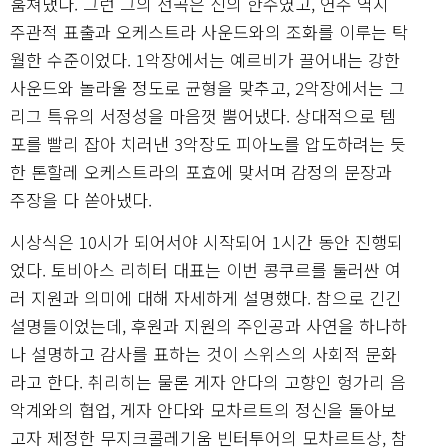
훔쳐냈다. 그런 그의 선곡은 신의 한수였고, 연주 역시
주관적 표출과 오케스트라 사운드와의 조화를 이루는 탁
월한 수준이었다. 1악장에서는 예르비가 끌어내는 강한
사운드와 놀라울 정도로 균형을 맞추고, 2악장에서는 그
리그 특유의 서정성을 마음껏 뿜어냈다. 상대적으로 템
포를 빨리 잡아 치러낸 3악장도 피아노를 압도하려는 듯
한 톤할레 오케스트라의 포효에 맞서며 감정의 문장과
주장을 다 쏟아냈다.
시상식은 10시가 되어서야 시작되어 1시간 동안 진행되
었다. 토비아스 리히터 대표는 이번 콩쿠르를 둘러싼 여
러 지원과 의미에 대해 자세하게 설명했다. 참으로 긴긴
설명들이었는데, 후원과 지원의 주인공과 사연을 하나하
나 설명하고 감사를 표하는 것이 스위스의 사회적 문화
라고 한다. 취리히는 물론 게자 안다의 고향인 헝가리 음
악계와의 협업, 게자 안다와 모차르트의 정신을 돌아보
고자 제정한 무지크콜레기움 빈터투어의 모차르트상, 참