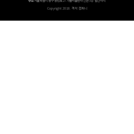
주소
서울특별시 중구 중림로 27 가톨릭출판사 신관 5층 '월간객석'
Copyright 2018. 객석 컴퍼니