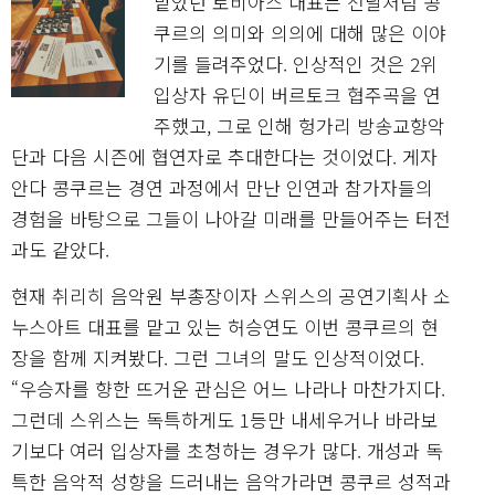
맡았던 토비아스 대표는 전날처럼 콩
쿠르의 의미와 의의에 대해 많은 이야
기를 들려주었다. 인상적인 것은 2위
입상자 유딘이 버르토크 협주곡을 연
주했고, 그로 인해 헝가리 방송교향악
단과 다음 시즌에 협연자로 추대한다는 것이었다. 게자
안다 콩쿠르는 경연 과정에서 만난 인연과 참가자들의
경험을 바탕으로 그들이 나아갈 미래를 만들어주는 터전
과도 같았다.
현재 취리히 음악원 부총장이자 스위스의 공연기획사 소
누스아트 대표를 맡고 있는 허승연도 이번 콩쿠르의 현
장을 함께 지켜봤다. 그런 그녀의 말도 인상적이었다.
“우승자를 향한 뜨거운 관심은 어느 나라나 마찬가지다.
그런데 스위스는 독특하게도 1등만 내세우거나 바라보
기보다 여러 입상자를 초청하는 경우가 많다. 개성과 독
특한 음악적 성향을 드러내는 음악가라면 콩쿠르 성적과