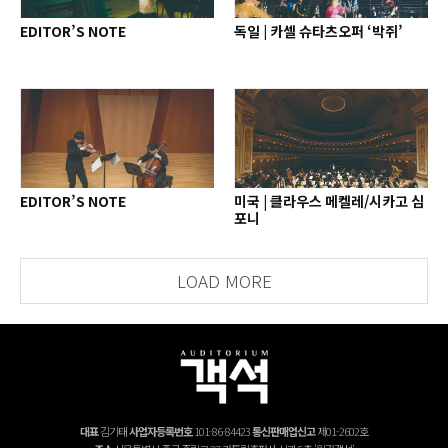
EDITOR’S NOTE
독일 | 카셀 슈타츠오퍼 ‘박쥐’
EDITOR’S NOTE
미국 | 클라우스 메켈레/시카고 심
포니
LOAD MORE
대표
김기태
사업자등록번호
101-86-84423
통신판매업신고
제01-2602호