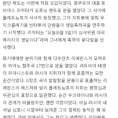
원단 제도는 이번에 처음 도입되었다. 콩쿠르의 대표 토
비아스 리히터가 오프닝 멘트로 문을 열었다. 그 사이에
플레트뇨프가 서서히 등장했고, 그의 지휘봉에 맞춰 무
지크콜레기움 빈터투어 단원들이 생일축하곡을 연주하
기 시작했다. 리히터는 “오늘(6월 5일)이 심사위원 아르
헤리치의 생일이다”라며 그녀에게 축하의 꽃다발을 선
사했다.
화기애애한 분위기와 함께 다우만츠 리에핀스가 모차르
트 피아노 협주곡 17번으로 문을 열었다. 라트비아 태생
의 피아니스트와 러시아 지휘자가 함께 호흡하는 묘한
순간이었다. G장조 곡의 발랄함을 온몸으로 표출하는 리
에핀스의 제스처와 달리 플레트뇨프의 지휘는 평정심과
무관심의 표정으로 일관했다. 순간 우크라이나와 러시아
의 관계가 떠올랐지만, 괜한 걱정이었다. 사실 러시아 내
셔널 심포니 시절부터 보여준 그의 절제된 동작은 꽤 유
명하다. 건반 앞에서도 그는 차갑고 냉랭하다. 악단원들